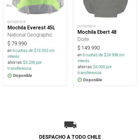
OUT42670-R
OUT36098-R
Mochila Everest 45L
Mochila Ebert 48
National Geographic
Doite
$
79.990
$
149.990
en
6
cuotas de $
13.332
sin
en
6
cuotas de $
24.998
sin
interés
interés
ahorras
$
3.200
por
ahorras
$
6.000
por
transferencia.
transferencia.
Disponible
Disponible
DESPACHO A TODO CHILE