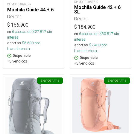
CHM010408FE-R
CHM010409FE-R
Mochila Guide 42 + 6
Mochila Guide 44 + 6
SL
Deuter
Deuter
$
166.900
$
184.900
en
6
cuotas de $
27.817
sin
en
6
cuotas de $
30.817
sin
interés
interés
ahorras
$
6.680
por
ahorras
$
7.400
por
transferencia.
transferencia.
Disponible
Disponible
+5 Vendidos
+5 Vendidos
ENVÍO
GRATIS
ENVÍO
GRATIS