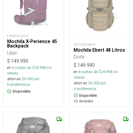
LIP080302GI-R
Mochila X-Perience 45
DOI170903BA-R
Backpack
Mochila Ebert 48 Litros
Lippi
Doite
$
149.990
$
149.990
en
6
cuotas de $
24.998
sin
en
6
cuotas de $
24.998
sin
interés
interés
ahorras
$
6.000
por
ahorras
$
6.000
por
transferencia.
transferencia.
Disponible
Disponible
+5 Vendidos