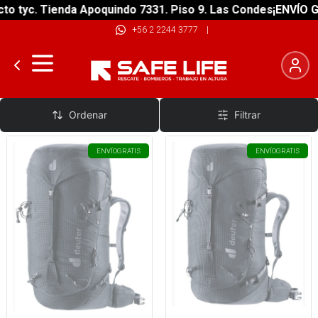
tyc. Tienda Apoquindo 7331. Piso 9. Las Condes
¡ENVÍO GRAT
+56 2 2244 3777
|
49 a 40 Litros
Ordenar
Filtrar
ENVÍO
GRATIS
ENVÍO
GRATIS