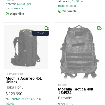
ahorras
$
4.400
por
ahorras
$
4.000
por
transferencia.
transferencia.
Disponible
Disponible
3
ÚLTIMAS
LIPP2901003CA
Mochila Acarreo 45L
Unisex
t100508
Haka Honu
Mochila Táctica 40lt
#34924
$
129.990
Barbaric
en
6
cuotas de $
21.665
sin
interés
$
21.990