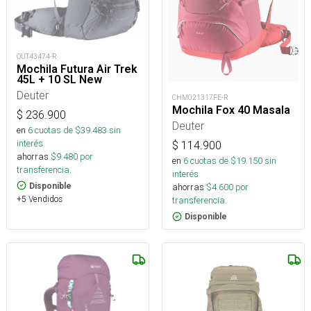
OUT43474-R
Mochila Futura Air Trek
45L + 10 SL New
Deuter
CHM021317FE-R
Mochila Fox 40 Masala
$
236.900
Deuter
en
6
cuotas de $
39.483
sin
interés
$
114.900
ahorras
$
9.480
por
en
6
cuotas de $
19.150
sin
transferencia.
interés
Disponible
ahorras
$
4.600
por
+5 Vendidos
transferencia.
Disponible