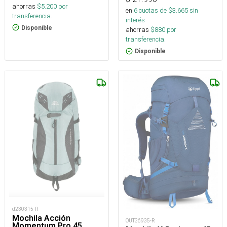
ahorras
$
5.200
por
en
6
cuotas de $
3.665
sin
transferencia.
interés
Disponible
ahorras
$
880
por
transferencia.
Disponible
d230315-R
Mochila Acción
OUT36935-R
Momentum Pro 45