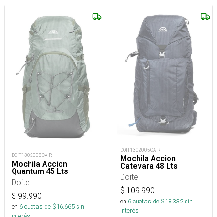
DOIT1302005CA-R
DOIT1302008CA-R
Mochila Accion
Mochila Accion
Catevara 48 Lts
Quantum 45 Lts
Doite
Doite
$
109.990
$
99.990
en
6
cuotas de $
18.332
sin
en
6
cuotas de $
16.665
sin
interés
interés