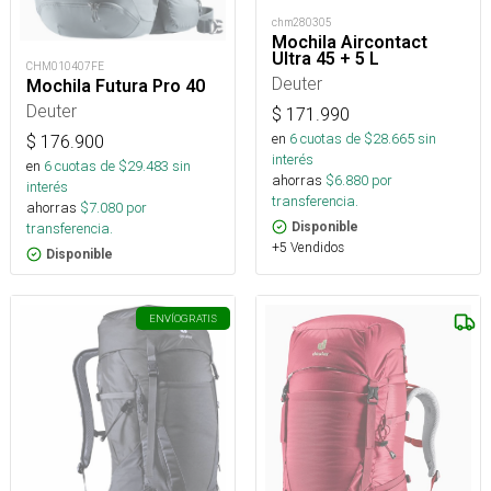
chm280305
Mochila Aircontact
Ultra 45 + 5 L
CHM010407FE
Deuter
Mochila Futura Pro 40
Deuter
$
171.990
en
6
cuotas de $
28.665
sin
$
176.900
interés
en
6
cuotas de $
29.483
sin
ahorras
$
6.880
por
interés
transferencia.
ahorras
$
7.080
por
transferencia.
Disponible
+5 Vendidos
Disponible
ENVÍO
GRATIS