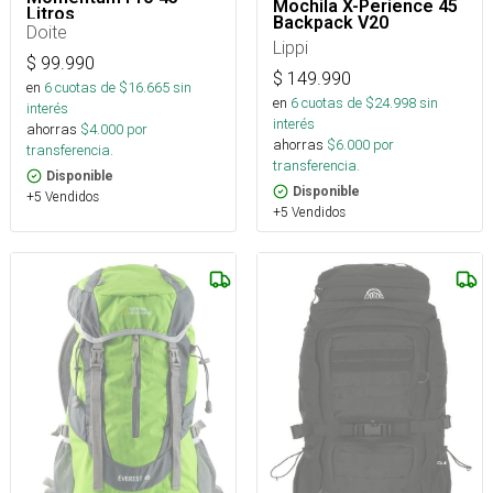
Mochila X-Perience 45
Litros
Backpack V20
Doite
Lippi
$
99.990
$
149.990
en
6
cuotas de $
16.665
sin
en
6
cuotas de $
24.998
sin
interés
interés
ahorras
$
4.000
por
ahorras
$
6.000
por
transferencia.
transferencia.
Disponible
Disponible
+5 Vendidos
+5 Vendidos