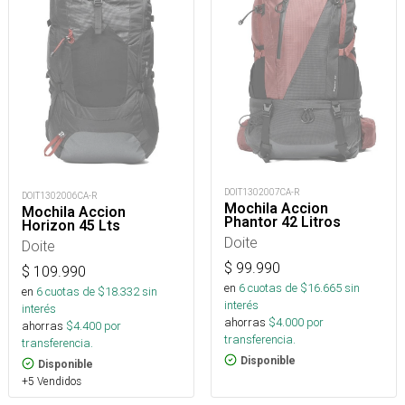
DOIT1302007CA-R
DOIT1302006CA-R
Mochila Accion
Mochila Accion
Phantor 42 Litros
Horizon 45 Lts
Doite
Doite
$
99.990
$
109.990
en
6
cuotas de $
16.665
sin
en
6
cuotas de $
18.332
sin
interés
interés
ahorras
$
4.000
por
ahorras
$
4.400
por
transferencia.
transferencia.
Disponible
Disponible
+5 Vendidos