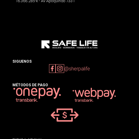
16.366.285-k - Av Apoquindo 7331
SIGUENOS
@sherpalife
MÉTODOS DE PAGO