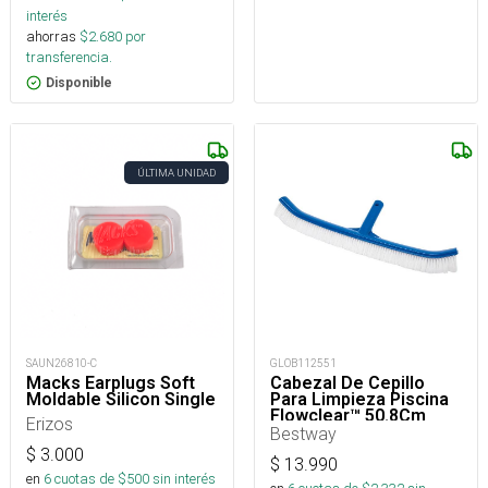
interés
ahorras
$
2.680
por
transferencia.
Disponible
ÚLTIMA UNIDAD
SAUN26810-C
GLOB112551
Macks Earplugs Soft
Cabezal De Cepillo
Moldable Silicon Single
Para Limpieza Piscina
Flowclear™ 50.8Cm
Erizos
Bestway
$
3.000
$
13.990
en
6
cuotas de $
500
sin interés