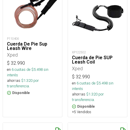
P110406
Cuerda De Pie Sup
Leash Wire
XP122502
Xped
Cuerda de Pie SUP
Leash Coil
$
32.990
Xped
en
6
cuotas de $
5.498
sin
interés
$
32.990
ahorras
$
1.320
por
en
6
cuotas de $
5.498
sin
transferencia.
interés
Disponible
ahorras
$
1.320
por
transferencia.
Disponible
+5 Vendidos