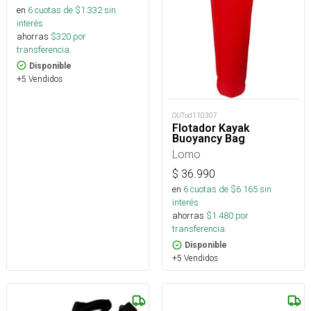
en
6
cuotas de $
1.332
sin
interés
ahorras
$
320
por
transferencia.
Disponible
+5 Vendidos
OUTod110307
Flotador Kayak
Buoyancy Bag
Lomo
$
36.990
en
6
cuotas de $
6.165
sin
interés
ahorras
$
1.480
por
transferencia.
Disponible
+5 Vendidos