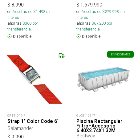
$
8.990
$
1.679.990
en
6
cuotas de $
1.498
sin
en
6
cuotas de $
279.998
sin
interés
interés
ahorras
$
360
por
ahorras
$
67.200
por
transferencia.
transferencia.
Disponible
Disponible
ENVÍO
GRATIS
OR141019-R
GLOB112547
Strap 1" Color Code 6´
Piscina Rectangular
Filtro+Accesorio
Salamander
6.40X2.74X1.32M
Bestway
$
9.990