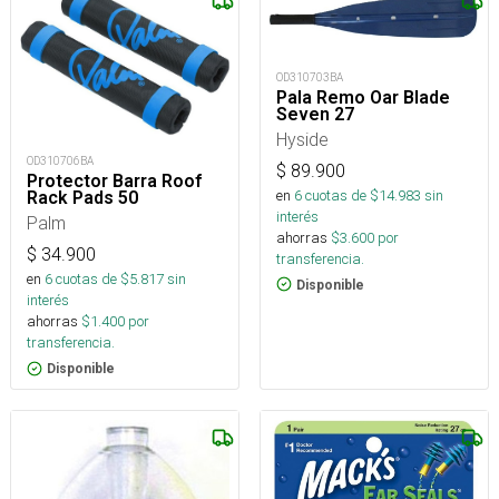
OD310703BA
Pala Remo Oar Blade
Seven 27
Hyside
OD310706BA
$
89.900
Protector Barra Roof
en
6
cuotas de $
14.983
sin
Rack Pads 50
interés
Palm
ahorras
$
3.600
por
$
34.900
transferencia.
en
6
cuotas de $
5.817
sin
Disponible
interés
ahorras
$
1.400
por
transferencia.
Disponible