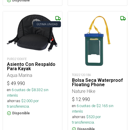
Disponible
ÚLTIMA UNIDAD
PUR021006FE
Asiento Con Respaldo
Para Kayak
Aqua Marina
TOD221201BA
Bolsa Seca Waterproof
$
49.990
Floating Phone
en
6
cuotas de $
8.332
sin
Nature Hike
interés
$
12.990
ahorras
$
2.000
por
en
6
cuotas de $
2.165
sin
transferencia.
interés
Disponible
ahorras
$
520
por
transferencia.
Disponible