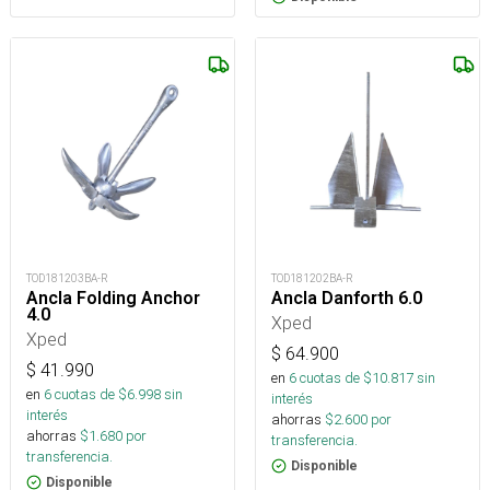
TOD181203BA-R
TOD181202BA-R
Ancla Folding Anchor
Ancla Danforth 6.0
4.0
Xped
Xped
$
64.900
$
41.990
en
6
cuotas de $
10.817
sin
en
6
cuotas de $
6.998
sin
interés
interés
ahorras
$
2.600
por
ahorras
$
1.680
por
transferencia.
transferencia.
Disponible
Disponible