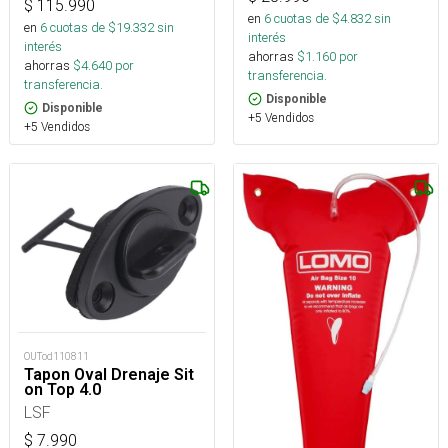
$
115.990
en
6
cuotas de $
4.832
sin
en
6
cuotas de $
19.332
sin
interés
interés
ahorras
$
1.160
por
ahorras
$
4.640
por
transferencia.
transferencia.
Disponible
Disponible
+5 Vendidos
+5 Vendidos
OUTod110811
Tapon Oval Drenaje Sit
on Top 4.0
LSF
$
7.990