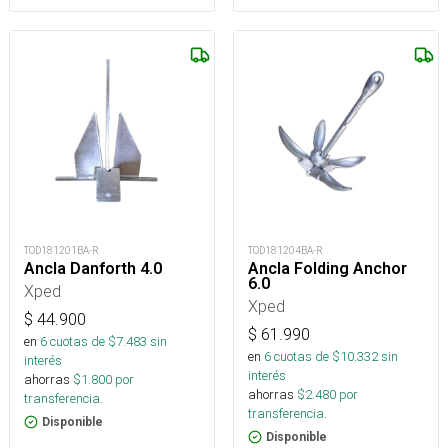
TOD181201BA-R
TOD181204BA-R
Ancla Danforth 4.0
Ancla Folding Anchor
6.0
Xped
Xped
$
44.900
$
61.990
en
6
cuotas de $
7.483
sin
en
6
cuotas de $
10.332
sin
interés
interés
ahorras
$
1.800
por
ahorras
$
2.480
por
transferencia.
transferencia.
Disponible
Disponible