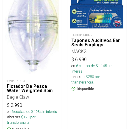
LM180614BA-R
Tapones Auditivos Ear
Seals Earplugs
MACKS
$
6.990
en
6
cuotas de $
1.165
sin
interés
ahorras
$
280
por
LM060715BA
transferencia.
Flotador De Pesca
Disponible
Water Weighted Spin
Eagle Claw
$
2.990
en
6
cuotas de $
498
sin interés
ahorras
$
120
por
transferencia.