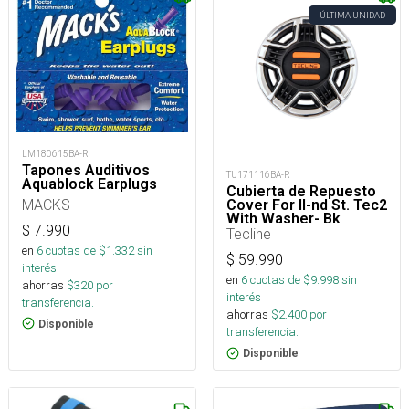
ÚLTIMA UNIDAD
LM180615BA-R
Tapones Auditivos
TU171116BA-R
Aquablock Earplugs
Cubierta de Repuesto
MACKS
Cover For II-nd St. Tec2
With Washer- Bk
$
7.990
Tecline
en
6
cuotas de $
1.332
sin
$
59.990
interés
en
6
cuotas de $
9.998
sin
ahorras
$
320
por
interés
transferencia.
ahorras
$
2.400
por
Disponible
transferencia.
Disponible