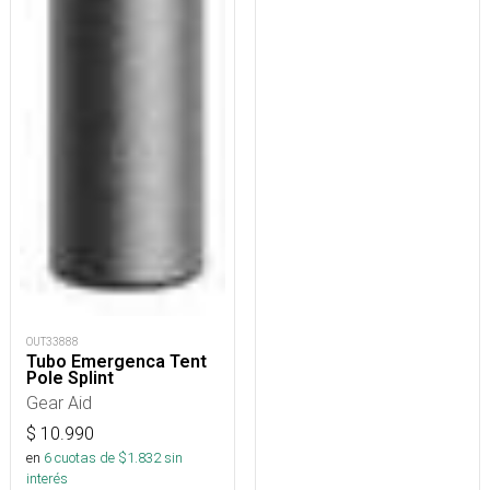
OUT33888
Tubo Emergenca Tent
Pole Splint
Gear Aid
$
10.990
en
6
cuotas de $
1.832
sin
interés