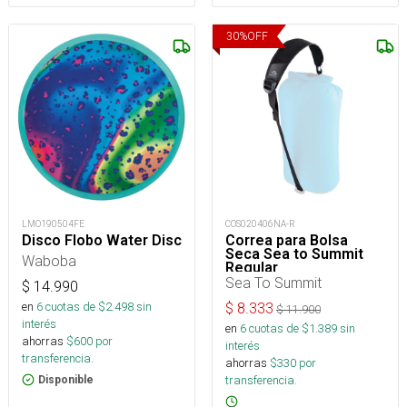
30
%
OFF
LMO190504FE
COS020406NA-R
Disco Flobo Water Disc
Correa para Bolsa
Seca Sea to Summit
Waboba
Regular
Sea To Summit
$
14.990
en
6
cuotas de $
2.498
sin
$
8.333
$
11.900
interés
en
6
cuotas de $
1.389
sin
ahorras
$
600
por
interés
transferencia.
ahorras
$
330
por
transferencia.
Disponible