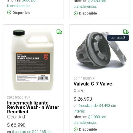
ahorras
$
680
por
ahorras
$
2.480
por
transferencia.
transferencia.
Disponible
Disponible
3
ÚLTIMAS
OD111103BA-R
Valvula C-7 Valve
Xped
ODR210503NA-R
$
26.990
Impermeabilizante
en
6
cuotas de $
4.498
sin
Revivex Wash-In Water
interés
Repellent
Gear Aid
ahorras
$
1.080
por
transferencia.
$
66.990
Disponible
en
6
cuotas de $
11.165
sin