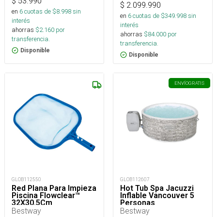
$
53.990
$
2.099.990
en
6
cuotas de $
8.998
sin
en
6
cuotas de $
349.998
sin
interés
interés
ahorras
$
2.160
por
ahorras
$
84.000
por
transferencia.
transferencia.
Disponible
Disponible
ENVÍO
GRATIS
GLOB112550
GLOB112607
Red Plana Para Impieza
Hot Tub Spa Jacuzzi
Piscina Flowclear™
Inflable Vancouver 5
32X30.5Cm
Personas
Bestway
Bestway