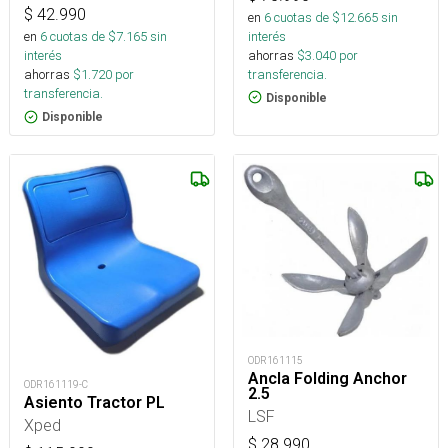
$
42.990
en
6
cuotas de $
12.665
sin
interés
en
6
cuotas de $
7.165
sin
ahorras
$
3.040
por
interés
transferencia.
ahorras
$
1.720
por
transferencia.
Disponible
Disponible
ODR161115
Ancla Folding Anchor
ODR161119-C
2.5
Asiento Tractor PL
LSF
Xped
$
28.990