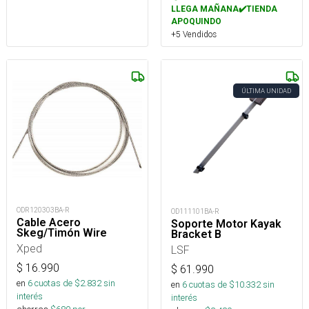
LLEGA MAÑANA✔️TIENDA
APOQUINDO
+5 Vendidos
ÚLTIMA UNIDAD
ODR120303BA-R
OD111101BA-R
Cable Acero
Soporte Motor Kayak
Skeg/Timón Wire
Bracket B
Xped
LSF
$
16.990
$
61.990
en
6
cuotas de $
2.832
sin
en
6
cuotas de $
10.332
sin
interés
interés