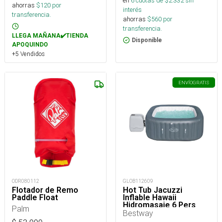
en
6
cuotas de $
2.332
sin
ahorras
$
120
por
interés
transferencia.
ahorras
$
560
por
transferencia.
LLEGA MAÑANA✔️TIENDA
Disponible
APOQUINDO
+5 Vendidos
ENVÍO
GRATIS
ODR080112
GLOB112609
Flotador de Remo
Hot Tub Jacuzzi
Paddle Float
Inflable Hawaii
Hidromasaje 6 Pers
Palm
Bestway