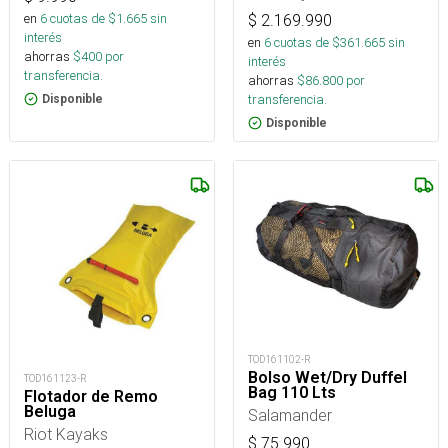
en
6
cuotas de $
1.665
sin
$
2.169.990
interés
en
6
cuotas de $
361.665
sin
ahorras
$
400
por
interés
transferencia.
ahorras
$
86.800
por
transferencia.
Disponible
Disponible
TOD161102-R
Bolso Wet/Dry Duffel
TOD161123-R
Bag 110 Lts
Flotador de Remo
Beluga
Salamander
Riot Kayaks
$
75.990