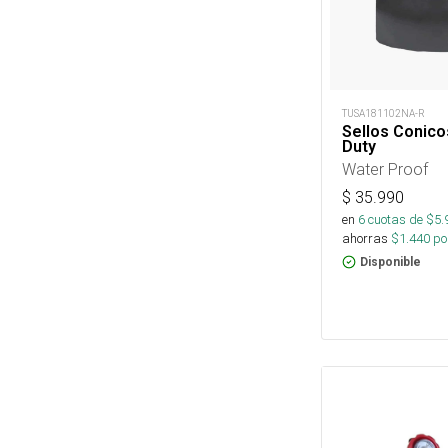
TUSA181102NA-R
Sellos Conico
Duty
Water Proof
$
35.990
en
6
cuotas de $
5.
ahorras
$
1.440
por
Disponible