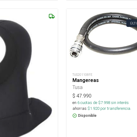
ÚLT
TUS201108FE
Mangereas
Tusa
$
47.990
en
6
cuotas de $
7.998
sin interés
ahorras
$
1.920
por transferencia.
Disponible