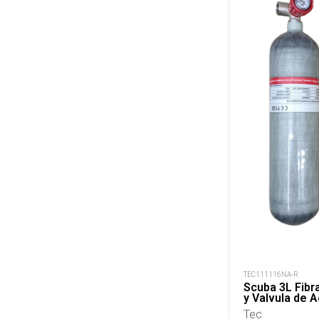
TEC111116NA-R
Scuba 3L Fib
y Valvula de 
Tec