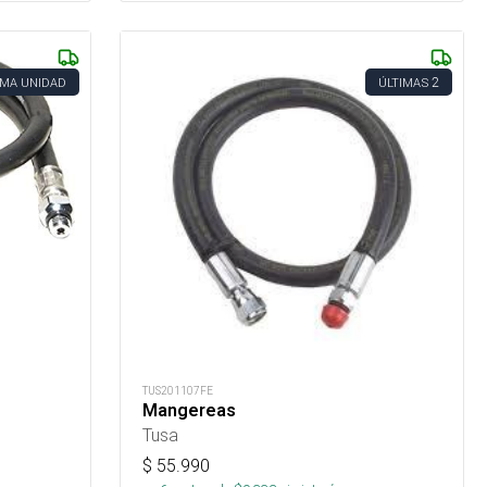
2
IMA UNIDAD
ÚLTIMAS
TUS201107FE
Mangereas
Tusa
$
55.990