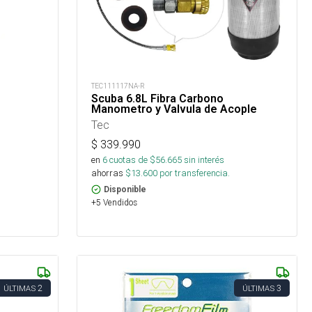
TEC111117NA-R
Scuba 6.8L Fibra Carbono
Manometro y Valvula de Acople
Tec
$
339.990
en
6
cuotas de $
56.665
sin interés
ahorras
$
13.600
por transferencia.
Disponible
+5 Vendidos
2
3
ÚLTIMAS
ÚLTIMAS