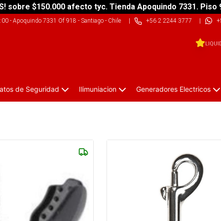
S! sobre $150.000 afecto tyc. Tienda Apoquindo 7331. Piso 
9:00
-
Apoquindo 7331 Of 918 - Santiago - Chile
|
+56 2 2244 3777
|
+
LIQUI
atos de Seguridad
Ilimuniacion
Generadores Electricos