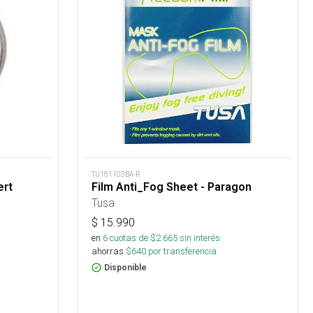
TU181103BA-R
ert
Film Anti_Fog Sheet - Paragon
Tusa
$
15.990
en
6
cuotas de $
2.665
sin interés
ahorras
$
640
por transferencia.
Disponible