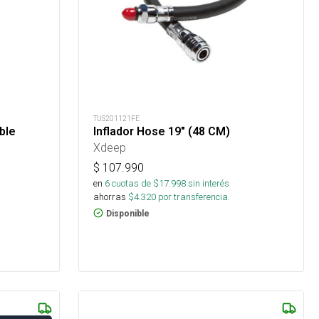
TUS201121FE
ble
Inflador Hose 19" (48 CM)
Xdeep
$
107.990
en
6
cuotas de $
17.998
sin interés
ahorras
$
4.320
por transferencia.
Disponible