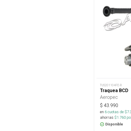
TUS201104FE-R
Traquea BCD
Aeropec
$
43.990
en
6
cuotas de $
7.
ahorras
$
1.760
por
Disponible