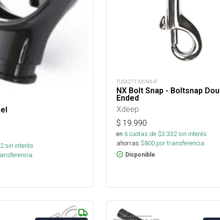
TUSA271106NA-R
NX Bolt Snap - Boltsnap Dou
Ended
Xdeep
el
$
19.990
en
6
cuotas de $
3.332
sin interés
ahorras
$
800
por transferencia.
2
sin interés
ansferencia.
Disponible