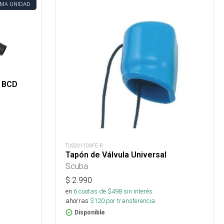
IMA UNIDAD
 BCD
TUS201109FE-R
Tapón de Válvula Universal
Scuba
$
2.990
en
6
cuotas de $
498
sin interés
ahorras
$
120
por transferencia.
Disponible