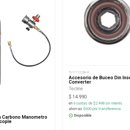
TU171122BA-R
Accesorio de Buceo Din Ins
Converter
Tecline
$
14.990
en
6
cuotas de $
2.498
sin interés
ahorras
$
600
por transferencia.
Disponible
ra Carbono Manometro
Acople