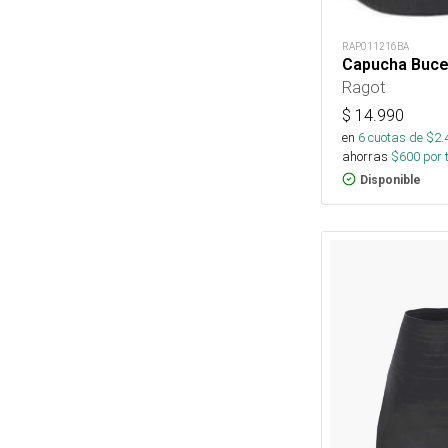
RAP011216BA
Capucha Buce
Ragot
$
14.990
en
6
cuotas de $
2.
ahorras
$
600
por 
Disponible