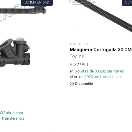
ÚLTIMA UNIDAD
ÚLT
TUS201101FE
Manguera Corrugada 30 CM
Tecline
$
22.990
en
6
cuotas de $
3.832
sin interés
ahorras
$
920
por transferencia.
Disponible
332
sin interés
 transferencia.