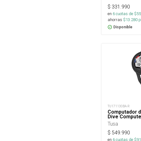
$
331.990
en
6
cuotas de $
55
ahorras
$
13.280
p
Disponible
TU171130BA-R
Computador d
Dive Computer
Tusa
$
549.990
en
6
cuotas de $
91