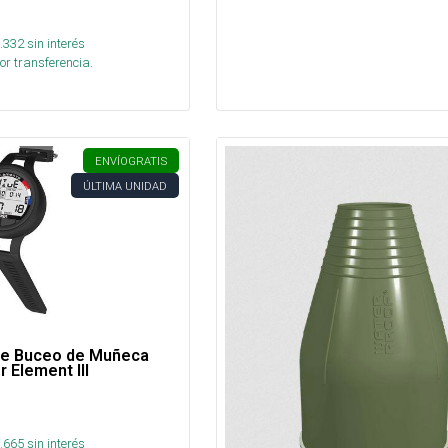
.332
sin interés
or transferencia.
ENVÍO
GRATIS
ÚLTIMA UNIDAD
e Buceo de Muñeca
 Element III
.665
sin interés