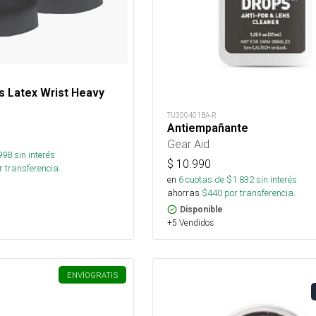
s Latex Wrist Heavy
TU300401BA-R
Antiempañante
Gear Aid
998
sin interés
$
10.990
 transferencia.
en
6
cuotas de $
1.832
sin interés
ahorras
$
440
por transferencia.
Disponible
+5 Vendidos
ENVÍO
GRATIS