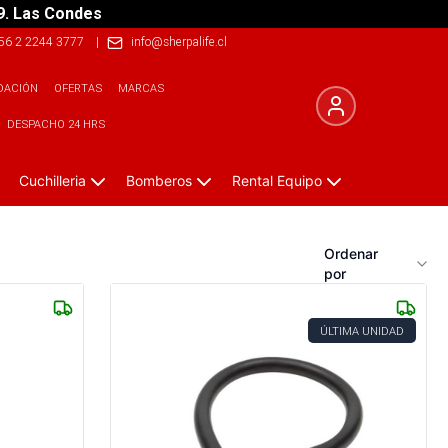
9. Las Condes
56 2 2244 3777
|
info@sherpalife.cl
DACIÓN
OFERTAS
MARCAS
DESPACHO 24 HRS
Cuchilleria
Bomberos
Rental Equipo
Ordenar
por
ÚLTIMA UNIDAD