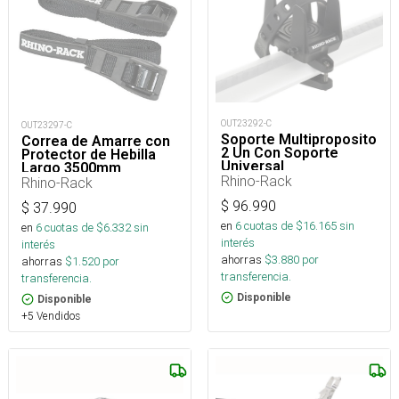
OUT23292-C
OUT23297-C
Soporte Multiproposito
Correa de Amarre con
2 Un Con Soporte
Protector de Hebilla
Universal
Largo 3500mm
Rhino-Rack
Rhino-Rack
$
96.990
$
37.990
en
6
cuotas de $
16.165
sin
en
6
cuotas de $
6.332
sin
interés
interés
ahorras
$
3.880
por
ahorras
$
1.520
por
transferencia.
transferencia.
Disponible
Disponible
+5 Vendidos