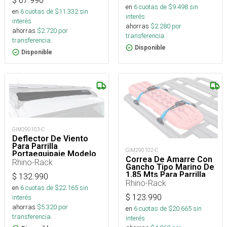
$
67.990
en
6
cuotas de $
9.498
sin
en
6
cuotas de $
11.332
sin
interés
interés
ahorras
$
2.280
por
ahorras
$
2.720
por
transferencia.
transferencia.
Disponible
Disponible
GIM290103-C
Deflector De Viento
Para Parrilla
GIM290102-C
Portaequipaje Modelo
Correa De Amarre Con
Pioneer De 133 Cm
Rhino-Rack
Gancho Tipo Marino De
1,85 Mts Para Parrilla
$
132.990
Portaequipaje Plana
Rhino-Rack
en
6
cuotas de $
22.165
sin
Modelo Pioneer
$
123.990
interés
ahorras
$
5.320
por
en
6
cuotas de $
20.665
sin
transferencia.
interés