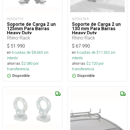
OUT23277-C
OUT23278-R
Soporte de Carga 2 un
Soporte de Carga 2 un
125mm Para Barras
130 mm Para Barras
Heavy Duty
Heavy Duty
Rhino-Rack
Rhino-Rack
$
51.990
$
67.990
en
6
cuotas de $
8.665
sin
en
6
cuotas de $
11.332
sin
interés
interés
ahorras
$
2.080
por
ahorras
$
2.720
por
transferencia.
transferencia.
Disponible
Disponible