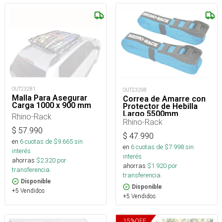
OUT23281
OUT23298
Malla Para Asegurar
Correa de Amarre con
Carga 1000 x 900 mm
Protector de Hebilla
Largo 5500mm
Rhino-Rack
Rhino-Rack
$
57.990
$
47.990
en
6
cuotas de $
9.665
sin
en
6
cuotas de $
7.998
sin
interés
interés
ahorras
$
2.320
por
ahorras
$
1.920
por
transferencia.
transferencia.
Disponible
Disponible
+5 Vendidos
+5 Vendidos
15
%
OFF