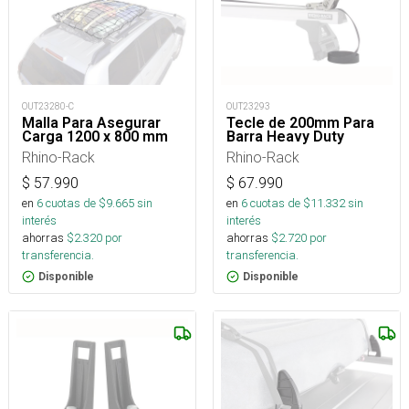
OUT23280-C
OUT23293
Malla Para Asegurar
Tecle de 200mm Para
Carga 1200 x 800 mm
Barra Heavy Duty
Rhino-Rack
Rhino-Rack
$
57.990
$
67.990
en
6
cuotas de $
9.665
sin
en
6
cuotas de $
11.332
sin
interés
interés
ahorras
$
2.320
por
ahorras
$
2.720
por
transferencia.
transferencia.
Disponible
Disponible