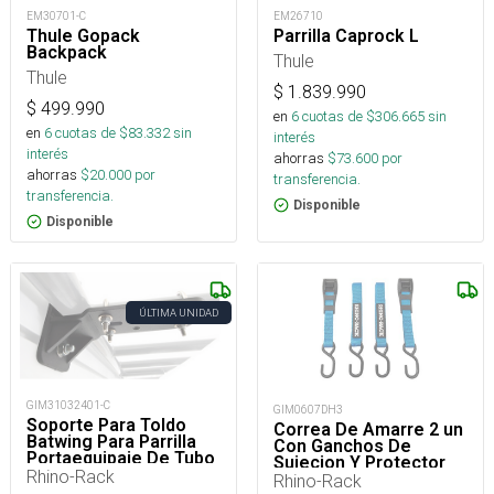
EM30701-C
EM26710
Thule Gopack
Parrilla Caprock L
Backpack
Thule
Thule
$
1.839.990
$
499.990
en
6
cuotas de $
306.665
sin
en
6
cuotas de $
83.332
sin
interés
interés
ahorras
$
73.600
por
ahorras
$
20.000
por
transferencia.
transferencia.
Disponible
Disponible
ÚLTIMA UNIDAD
GIM31032401-C
GIM0607DH3
Soporte Para Toldo
Correa De Amarre 2 un
Batwing Para Parrilla
Con Ganchos De
Portaequipaje De Tubo
Sujecion Y Protector
Rhino-Rack
De Hebilla Largo 3000
Rhino-Rack