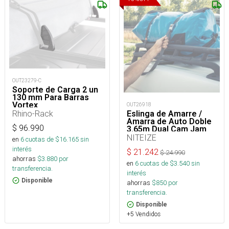
OUT23279-C
Soporte de Carga 2 un
130 mm Para Barras
Vortex
OUT26918
Rhino-Rack
Eslinga de Amarre /
Amarra de Auto Doble
$
96.990
3.65m Dual Cam Jam
NITEIZE
en
6
cuotas de $
16.165
sin
interés
$
21.242
$
24.990
ahorras
$
3.880
por
en
6
cuotas de $
3.540
sin
transferencia.
interés
Disponible
ahorras
$
850
por
transferencia.
Disponible
+5 Vendidos