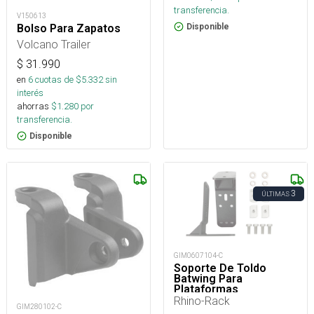
transferencia.
V150613
Bolso Para Zapatos
Disponible
Volcano Trailer
$
31.990
en
6
cuotas de $
5.332
sin
interés
ahorras
$
1.280
por
transferencia.
Disponible
3
ÚLTIMAS
GIM0607104-C
Soporte De Toldo
Batwing Para
Plataformas
Tracklander
Rhino-Rack
GIM280102-C