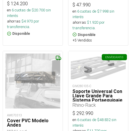
mm
$
124.200
$
47.990
en
6
cuotas de $
20.700
sin
en
6
cuotas de $
7.998
sin
interés
interés
ahorras
$
4.970
por
ahorras
$
1.920
por
transferencia.
transferencia.
Disponible
Disponible
+5 Vendidos
ENVÍO
GRATIS
GIM280105-C
Soporte Universal Con
Llave Grande Para
Sistema Portaequipaje
De Montaje Stow It
Rhino-Rack
$
292.990
AW070313
en
6
cuotas de $
48.832
sin
Cover PVC Modelo
Andes
interés
ahorras
$
11.720
por