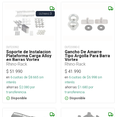
3
ÚLTIMAS
OUT23392
OUT23390-C
Soporte de Instalacion
Gancho De Amarre
Plataforma Carga Alloy
Tipo Argolla Para Barra
en Barras Vortex
Vortex
Rhino-Rack
Rhino-Rack
$
51.990
$
41.990
en
6
cuotas de $
8.665
sin
en
6
cuotas de $
6.998
sin
interés
interés
ahorras
$
2.080
por
ahorras
$
1.680
por
transferencia.
transferencia.
Disponible
Disponible