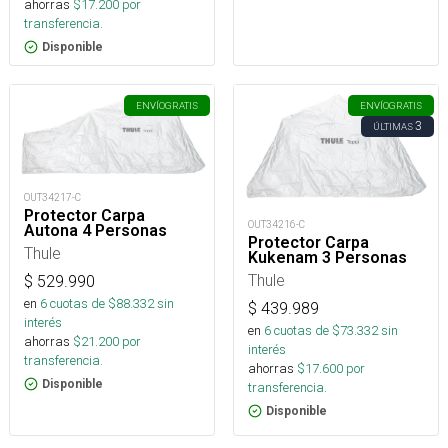
ahorras
$
17.200
por
transferencia.
Disponible
ENVÍO
GRATIS
ENVÍO
GRATIS
3
ÚLTIMAS
OUT34217-C
Protector Carpa
OUT34216-C
Autona 4 Personas
Protector Carpa
Thule
Kukenam 3 Personas
Thule
$
529.990
en
6
cuotas de $
88.332
sin
$
439.989
interés
en
6
cuotas de $
73.332
sin
ahorras
$
21.200
por
interés
transferencia.
ahorras
$
17.600
por
Disponible
transferencia.
Disponible