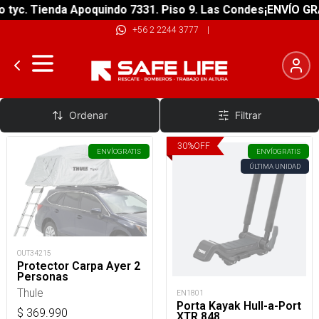
. Tienda Apoquindo 7331. Piso 9. Las Condes
¡ENVÍO GRATIS!
+56 2 2244 3777
|
Accesorios Equipamiento de autos
Ordenar
Filtrar
30
%
OFF
ENVÍO
GRATIS
ENVÍO
GRATIS
ÚLTIMA UNIDAD
OUT34215
Protector Carpa Ayer 2
Personas
Thule
EN1801
Porta Kayak Hull-a-Port
$
369.990
XTR 848