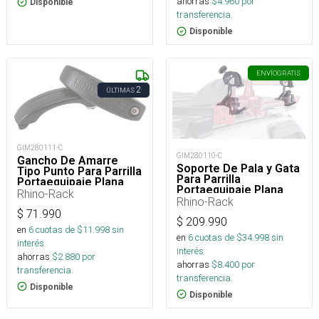
ahorras
$
4.960
por
Disponible
transferencia.
Disponible
ENVÍO
GRATIS
2
ÚLTIMAS
GIM280111-C
GIM280110-C
Gancho De Amarre
Soporte De Pala y Gata
Tipo Punto Para Parrilla
Para Parrilla
Portaequipaje Plana
Portaequipaje Plana
Modelo Pioneer
Rhino-Rack
Modelo Pioneer
Rhino-Rack
$
71.990
$
209.990
en
6
cuotas de $
11.998
sin
en
6
cuotas de $
34.998
sin
interés
interés
ahorras
$
2.880
por
ahorras
$
8.400
por
transferencia.
transferencia.
Disponible
Disponible