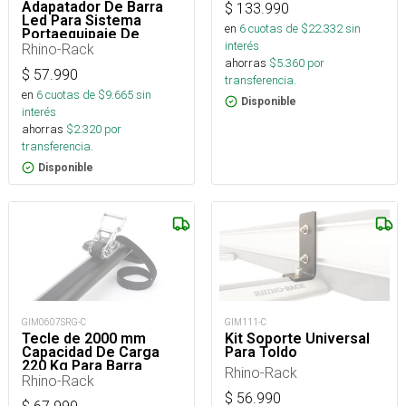
Adapatador De Barra
$
133.990
Led Para Sistema
en
6
cuotas de $
22.332
sin
Portaequipaje De
interés
Montaje Stow It
Rhino-Rack
ahorras
$
5.360
por
$
57.990
transferencia.
en
6
cuotas de $
9.665
sin
Disponible
interés
ahorras
$
2.320
por
transferencia.
Disponible
GIM0607SRG-C
GIM111-C
Tecle de 2000 mm
Kit Soporte Universal
Capacidad De Carga
Para Toldo
220 Kg Para Barra
Rhino-Rack
Vortex
Rhino-Rack
$
56.990