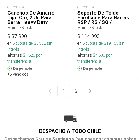
OUT23272-C
OUT23160-C
Ganchos De Amarre
Soporte De Toldo
Tipo Ojo, 2 Un Para
Enrollable Para Barras
Barra Heavy Duty
RSP / RS / SG /
Stealthbar
Rhino-Rack
Rhino-Rack
$
37.990
$
114.990
en
6
cuotas de $
6.332
sin
en
6
cuotas de $
19.165
sin
interés
interés
ahorras
$
1.520
por
ahorras
$
4.600
por
transferencia.
transferencia.
Disponible
Disponible
+5 Vendidos
1
2
DESPACHO A TODO CHILE
Despachamos Gratis a Santiago y Regiones por compras sobre