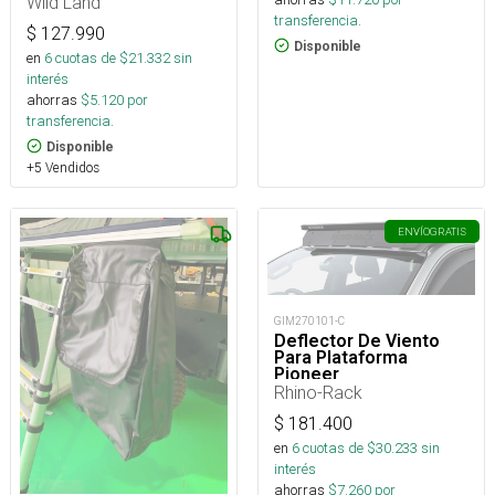
Wild Land
transferencia.
$
127.990
Disponible
en
6
cuotas de $
21.332
sin
interés
ahorras
$
5.120
por
transferencia.
Disponible
+5 Vendidos
ENVÍO
GRATIS
GIM270101-C
Deflector De Viento
Para Plataforma
Pioneer
Rhino-Rack
$
181.400
en
6
cuotas de $
30.233
sin
interés
ahorras
$
7.260
por