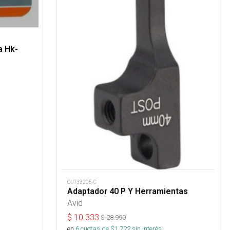
a Hk-
OUT33205-C
Adaptador 40 P Y Herramientas
Avid
$
10.333
$
28.990
en
6
cuotas de $
1.722
sin interés