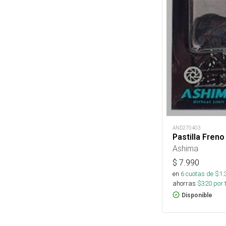
AND270403
Pastilla Fren
Ashima
$
7.990
en
6
cuotas de $
1.
ahorras
$
320
por 
Disponible