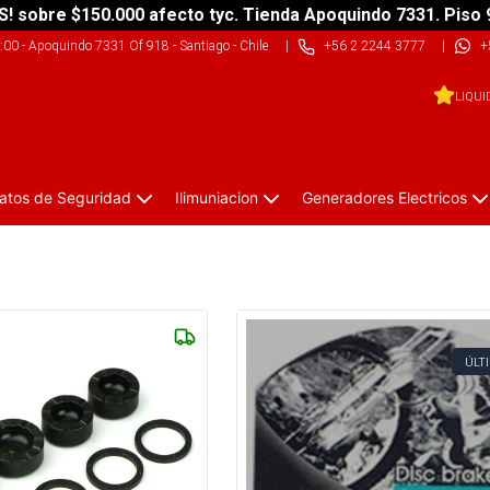
S! sobre $150.000 afecto tyc. Tienda Apoquindo 7331. Piso 
9:00
-
Apoquindo 7331 Of 918 - Santiago - Chile
|
+56 2 2244 3777
|
+
LIQUI
atos de Seguridad
Ilimuniacion
Generadores Electricos
ÚLT