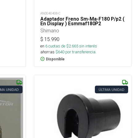
AND040408-C
Adaptador Freno Sm-Ma-F180 P/p2 (
En Display ) Esmmaf180P2
Shimano
$
15.990
en
6
cuotas de $
2.665
sin interés
ahorras
$
640
por transferencia.
Disponible
IMA UNIDAD
ÚLTIMA UNIDAD