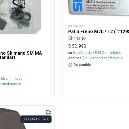
OUT38749-C
Patin Freno M70 / T2 ( #129
Shimano
$
52.990
en
6
cuotas de $
8.832
sin interés
eno Shimano SM MA
tandart
ahorras
$
2.120
por transferencia.
Disponible
165
sin interés
transferencia.
ÚLTIMA UNIDAD