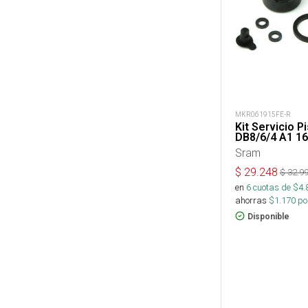
MKR061915FE-R
Kit Servicio 
DB8/6/4 A1 1
Sram
$
29.248
$
32.9
en
6
cuotas de $
4.
ahorras
$
1.170
por
Disponible