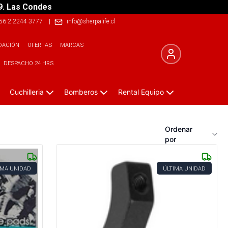
9. Las Condes
56 2 2244 3777
|
info@sherpalife.cl
DACIÓN
OFERTAS
MARCAS
DESPACHO 24 HRS
Cuchilleria
Bomberos
Rental Equipo
Ordenar
por
IMA UNIDAD
ÚLTIMA UNIDAD