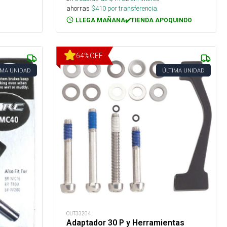
ahorras
$
410
por transferencia.
LLEGA MAÑANA✔️TIENDA APOQUINDO
64
%
OFF
IMA UNIDAD
ÚLTIMA UNIDAD
OUT33204
Adaptador 30 P y Herramientas