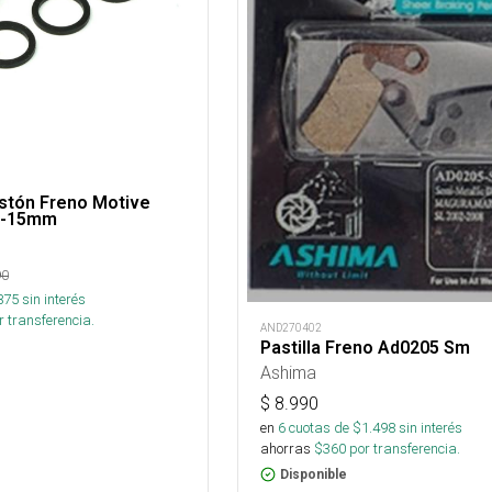
Pistón Freno Motive
6-15mm
90
875
sin interés
 transferencia.
AND270402
Pastilla Freno Ad0205 Sm
Ashima
$
8.990
en
6
cuotas de $
1.498
sin interés
ahorras
$
360
por transferencia.
Disponible