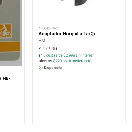
AND040409-C
Adaptador Horquilla Ta/Qr
Rst
$
17.990
en
6
cuotas de $
2.998
sin interés
ahorras
$
720
por transferencia.
Disponible
a Hk-