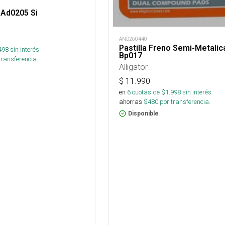
 Ad0205 Si
AND260440
Pastilla Freno Semi-Metalic
498
sin interés
Bp017
transferencia.
Alligator
$
11.990
en
6
cuotas de $
1.998
sin interés
ahorras
$
480
por transferencia.
Disponible