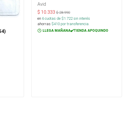
Avid
$
10.333
$
28.990
en
6
cuotas de $
1.722
sin interés
ahorras
$
410
por transferencia.
54)
LLEGA MAÑANA✔️TIENDA APOQUINDO