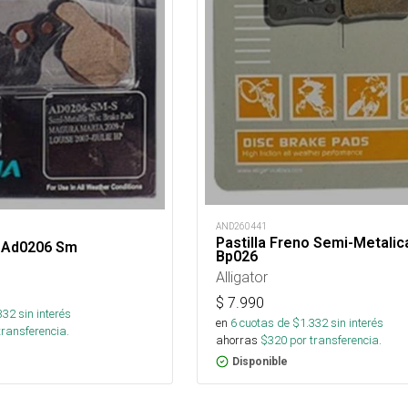
AND260441
Pastilla Freno Semi-Metalic
o Ad0206 Sm
Bp026
Alligator
$
7.990
332
sin interés
en
6
cuotas de $
1.332
sin interés
transferencia.
ahorras
$
320
por transferencia.
Disponible