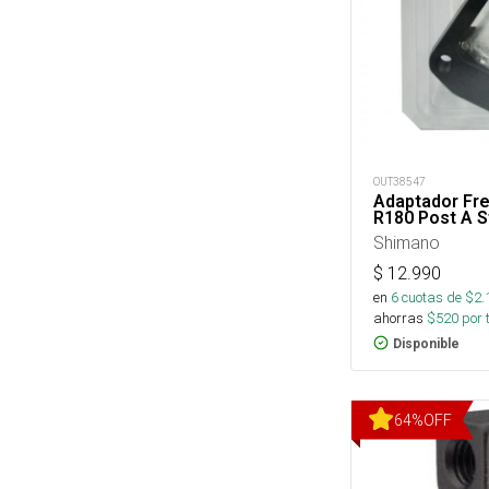
OUT38547
Adaptador Fr
R180 Post A S
Shimano
$
12.990
en
6
cuotas de $
2.
ahorras
$
520
por 
Disponible
64
%
OFF