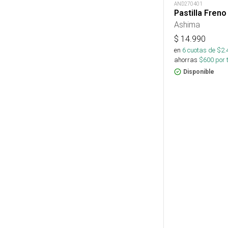
AND270401
Pastilla Freno
Ashima
$
14.990
en
6
cuotas de $
2.
ahorras
$
600
por 
Disponible