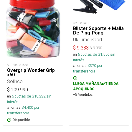
G200614-C
Blister Soporte + Malla
De Ping-Pong
Uk Time Sport
$
9.333
$
9.990
en
6
cuotas de $
1.556
sin
interés
ahorras
$
370
por
SURS050515BA
Overgrip Wonder Grip
transferencia.
x60
Solinco
LLEGA MAÑANA✔️TIENDA
APOQUINDO
$
109.990
+5 Vendidos
en
6
cuotas de $
18.332
sin
interés
ahorras
$
4.400
por
transferencia.
Disponible