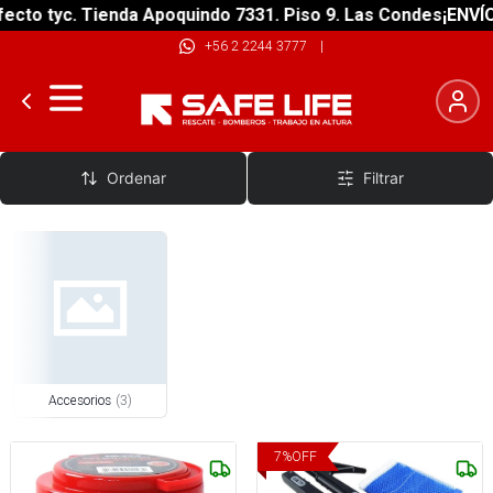
cto tyc. Tienda Apoquindo 7331. Piso 9. Las Condes
¡ENVÍO 
+56 2 2244 3777
|
Accesorios Tenis De Mesa
Ordenar
Filtrar
Accesorios
(
3
)
7
%
OFF