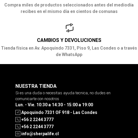
Compra miles de productos seleccionados antes del mediodía
recibes en el mismo día en cientos de comunas
CAMBIOS Y DEVOLUCIONES
Tienda física en Av. Apoquindo 7331, Piso 9, Las Condes o a través
de WhatsApp
NUESTRA TIENDA
Si es una duda o necesitas ayuda tecnica, no dudes en
comunicarte con nosotros
Lun. - Vie. 10:30 a 14:30 - 15:00 a 19:00
Apoquindo 7331 OF 918 - Las Condes
+56 2 2244 3777
+56 2 2244 3777
info@sherpalife.cl