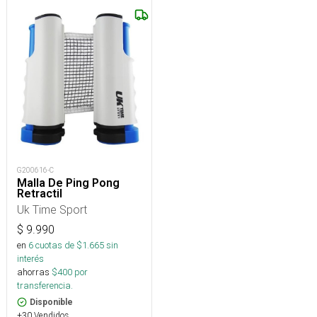
G200616-C
Malla De Ping Pong
Retractil
Uk Time Sport
$
9.990
en
6
cuotas de $
1.665
sin
interés
ahorras
$
400
por
transferencia.
Disponible
+30 Vendidos