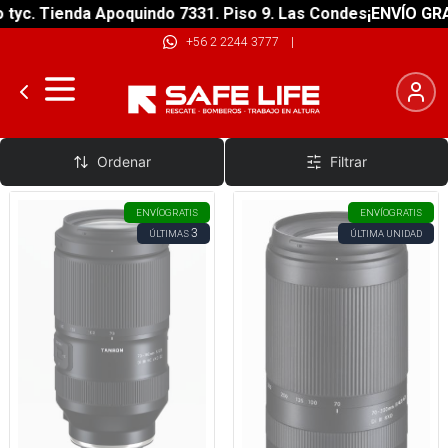
. Tienda Apoquindo 7331. Piso 9. Las Condes
¡ENVÍO GRATIS!
+56 2 2244 3777
|
Accesorios
Ordenar
Filtrar
ENVÍO
GRATIS
ENVÍO
GRATIS
3
ÚLTIMAS
ÚLTIMA UNIDAD