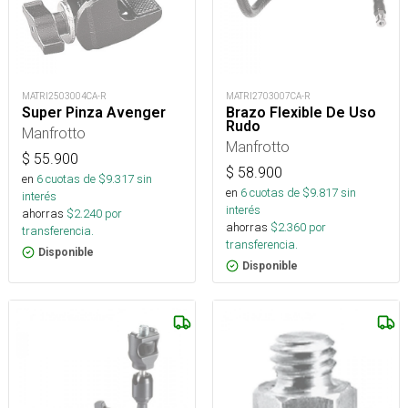
MATRI2503004CA-R
MATRI2703007CA-R
Super Pinza Avenger
Brazo Flexible De Uso
Rudo
Manfrotto
Manfrotto
$
55.900
$
58.900
en
6
cuotas de $
9.317
sin
en
6
cuotas de $
9.817
sin
interés
interés
ahorras
$
2.240
por
ahorras
$
2.360
por
transferencia.
transferencia.
Disponible
Disponible