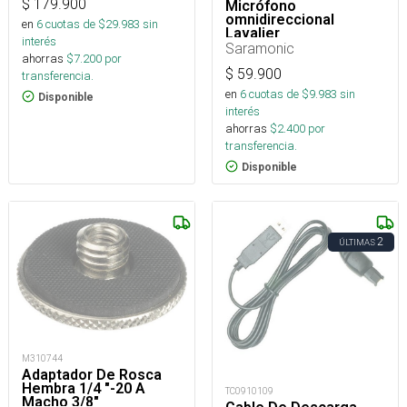
$
179.900
Micrófono
omnidireccional
en
6
cuotas de $
29.983
sin
Lavalier
interés
Saramonic
ahorras
$
7.200
por
$
59.900
transferencia.
en
6
cuotas de $
9.983
sin
Disponible
interés
ahorras
$
2.400
por
transferencia.
Disponible
2
ÚLTIMAS
M310744
Adaptador De Rosca
Hembra 1/4 "-20 A
TC0910109
Macho 3/8"