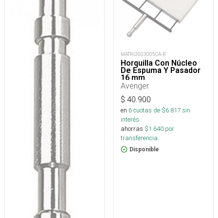
MATRI2603005CA-R
Horquilla Con Núcleo
De Espuma Y Pasador
16 mm
Avenger
$
40.900
en
6
cuotas de $
6.817
sin
interés
ahorras
$
1.640
por
transferencia.
Disponible