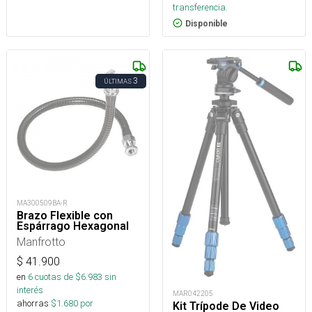
transferencia.
Disponible
3
ÚLTIMAS
MA300509BA-R
Brazo Flexible con
Espárrago Hexagonal
Manfrotto
$
41.900
en
6
cuotas de $
6.983
sin
interés
MAR042205
ahorras
$
1.680
por
Kit Trípode De Video