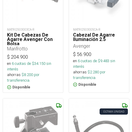
MATRI2503003CA-R
MATRI2503005CA-R
Kit De Cabezas De
Cabezal De Agarre
Agarre Avenger Con
Iluminación 2.5
Bolsa
Avenger
Manfrotto
$
56.900
$
204.900
en
6
cuotas de $
9.483
sin
en
6
cuotas de $
34.150
sin
interés
interés
ahorras
$
2.280
por
ahorras
$
8.200
por
transferencia.
transferencia.
Disponible
Disponible
ÚLTIMA UNIDAD