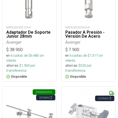
MATRI2603001CA-R
MATRI2603003CA-R
Adaptador De Soporte
Pasador A Presión -
Junior 28mm
Versión De Acero
Avenger
Avenger
$
38.900
$
7.900
en
6
cuotas de $
6.483
sin
en
6
cuotas de $
1.317
sin
interés
interés
ahorras
$
1.560
por
ahorras
$
320
por
transferencia.
transferencia.
Disponible
Disponible
ENVÍO
GRATIS
2
ÚLTIMAS
3
ÚLTIMAS