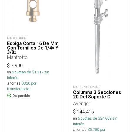
MA300510BA-R
Espiga Corta 16 De Mm
Con Tornillos De 1/4» Y
3/8»
Manfrotto
$
7.900
en
6
cuotas de $
1.317
sin
interés
ahorras
$
320
por
MATRI2703002CA-R
transferencia.
Columna 3 Secciones
Disponible
20 Del Soporte C
Avenger
$
144.415
en
6
cuotas de $
24.069
sin
interés
ahorras
$
5.780
por