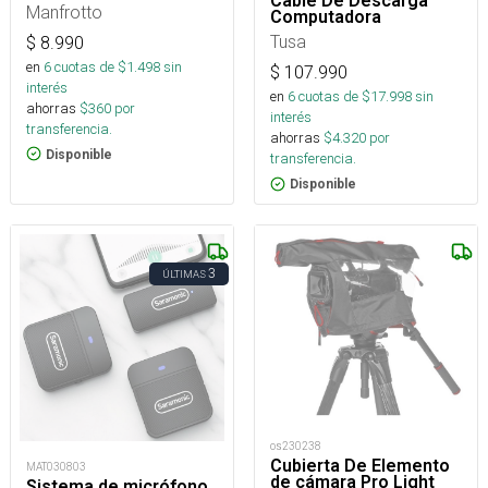
Cable De Descarga
Manfrotto
Computadora
Tusa
$
8.990
en
6
cuotas de $
1.498
sin
$
107.990
interés
en
6
cuotas de $
17.998
sin
ahorras
$
360
por
interés
transferencia.
ahorras
$
4.320
por
Disponible
transferencia.
Disponible
3
ÚLTIMAS
os230238
Cubierta De Elemento
MAT030803
de cámara Pro Light
Sistema de micrófono