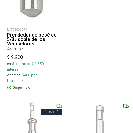
MAT020605FE
Prendedor de bebé de
5/8» doble de los
Vengadores
Avenger
$
9.900
en
6
cuotas de $
1.650
sin
interés
ahorras
$
400
por
transferencia.
Disponible
3
ÚLTIMAS