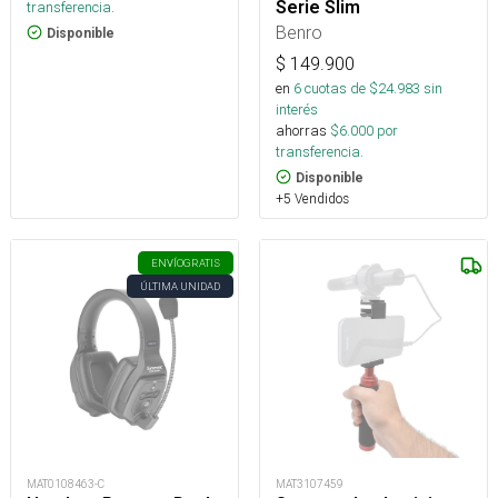
Serie Slim
transferencia.
Benro
Disponible
$
149.900
en
6
cuotas de $
24.983
sin
interés
ahorras
$
6.000
por
transferencia.
Disponible
+5 Vendidos
ENVÍO
GRATIS
ÚLTIMA UNIDAD
MAT0108463-C
MAT3107459