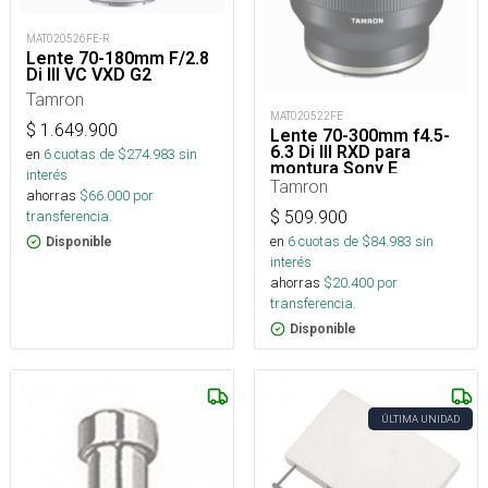
MAT020526FE-R
Lente 70-180mm F/2.8
Di III VC VXD G2
Tamron
MAT020522FE
$
1.649.900
Lente 70-300mm f4.5-
6.3 Di III RXD para
en
6
cuotas de $
274.983
sin
montura Sony E
interés
Tamron
ahorras
$
66.000
por
$
509.900
transferencia.
en
6
cuotas de $
84.983
sin
Disponible
interés
ahorras
$
20.400
por
transferencia.
Disponible
ÚLTIMA UNIDAD