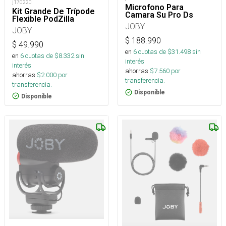
j170220
Microfono Para
Kit Grande De Trípode
Camara Su Pro Ds
Flexible PodZilla
JOBY
JOBY
$
188.990
$
49.990
en
6
cuotas de $
31.498
sin
en
6
cuotas de $
8.332
sin
interés
interés
ahorras
$
7.560
por
ahorras
$
2.000
por
transferencia.
transferencia.
Disponible
Disponible