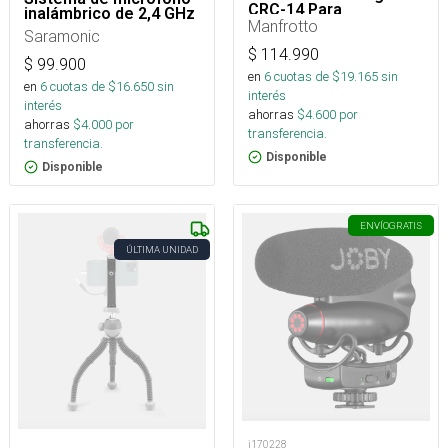
CRC-14 Para
inalámbrico de 2,4 GHz
XF105,PXW-X70
Manfrotto
Saramonic
$
114.990
$
99.900
en
6
cuotas de $
19.165
sin
en
6
cuotas de $
16.650
sin
interés
interés
ahorras
$
4.600
por
ahorras
$
4.000
por
transferencia.
transferencia.
Disponible
Disponible
ENVÍO
GRATIS
ÚLTIMA UNIDAD
j170228