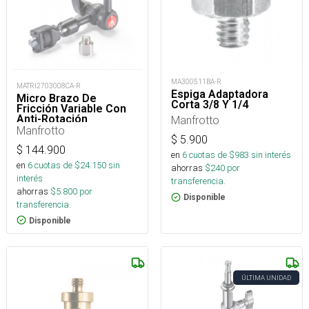
MA300511BA-R
MATRI2703008CA-R
Espiga Adaptadora
Micro Brazo De
Corta 3/8 Y 1/4
Fricción Variable Con
Anti-Rotación
Manfrotto
Manfrotto
$
5.900
$
144.900
en
6
cuotas de $
983
sin interés
en
6
cuotas de $
24.150
sin
ahorras
$
240
por
interés
transferencia.
ahorras
$
5.800
por
Disponible
transferencia.
Disponible
ÚLTIMA UNIDAD