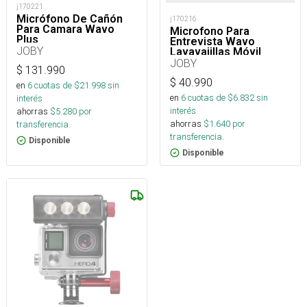
j170221
Micrófono De Cañón
j170216
Para Camara Wavo
Microfono Para
Plus
Entrevista Wavo
JOBY
Lavavajillas Móvil
JOBY
$
131.990
$
40.990
en
6
cuotas de $
21.998
sin
en
6
cuotas de $
6.832
sin
interés
interés
ahorras
$
5.280
por
ahorras
$
1.640
por
transferencia.
transferencia.
Disponible
Disponible