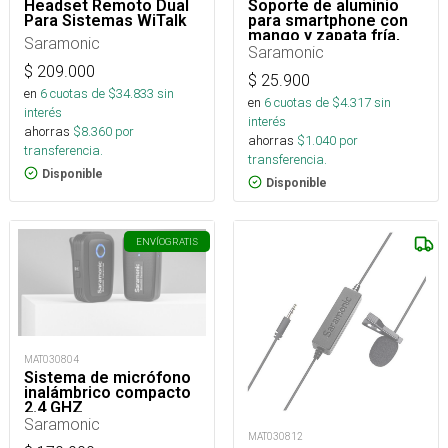
Headset Remoto Dual
Soporte de aluminio
Para Sistemas WiTalk
para smartphone con
mango y zapata fría,
Saramonic
idea para montura de
Saramonic
micrófonos, luces y
$
209.000
accesorios.
$
25.900
en
6
cuotas de $
34.833
sin
en
6
cuotas de $
4.317
sin
interés
interés
ahorras
$
8.360
por
ahorras
$
1.040
por
transferencia.
transferencia.
Disponible
Disponible
ENVÍO
GRATIS
MAT030804
Sistema de micrófono
inalámbrico compacto
2.4 GHZ
Saramonic
MAT030812