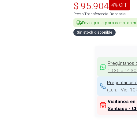
$
95.904
4
% OFF
Precio Transferencia Bancaria
Envío gratis para compras m
Sin stock disponible
Pregúntanos 
10:30 a 14:30
Pregúntanos d
(
Lun. - Vie. 10
Visítanos en
Santiago - Ch