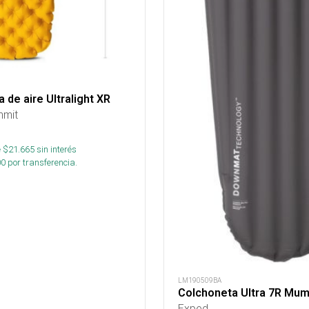
 de aire Ultralight XR
mmit
 $
21.665
sin interés
00
por transferencia.
LM190509BA
Colchoneta Ultra 7R Mu
Exped