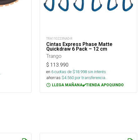
TRA110223NAD-R
Cintas Express Phase Matte
Quickdraw 6 Pack – 12 cm
Trango
$
113.990
s
en
6
cuotas de $
18.998
sin interés
.
ahorras
$
4.560
por transferencia.
LLEGA MAÑANA✔️TIENDA APOQUINDO