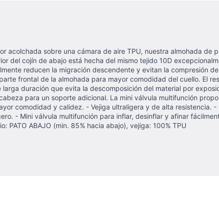
superior acolchada sobre una cámara de aire TPU, nuestra almohada de
rior del cojín de abajo está hecha del mismo tejido 10D excepcionalm
ialmente reducen la migración descendente y evitan la compresión d
 parte frontal de la almohada para mayor comodidad del cuello. El re
 de larga duración que evita la descomposición del material por expo
cabeza para un soporte adicional. La mini válvula multifunción proporc
or comodidad y calidez. - Vejiga ultraligera y de alta resistencia. - 
o. - Mini válvula multifunción para inflar, desinflar y afinar fácilm
ario: PATO ABAJO (min. 85% hacia abajo), vejiga: 100% TPU