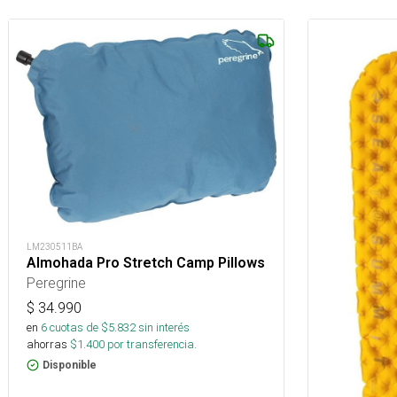
LM230511BA
Almohada Pro Stretch Camp Pillows
Peregrine
$
34.990
en
6
cuotas de $
5.832
sin interés
ahorras
$
1.400
por transferencia.
Disponible