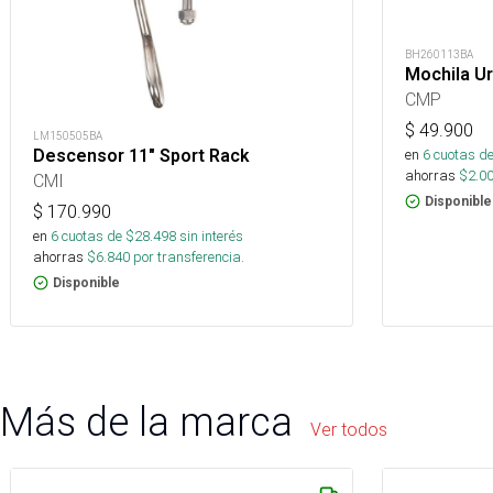
BH260113BA
Mochila U
CMP
$
49.900
LM150505BA
Descensor 11" Sport Rack
en
6
cuotas de
ahorras
$
2.0
CMI
Disponible
$
170.990
en
6
cuotas de $
28.498
sin interés
ahorras
$
6.840
por transferencia.
Disponible
Más de la marca
Ver todos