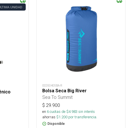
ÚLTIMA UNIDAD
OC050405BA-R
Bolsa Seca Big River
énico
Sea To Summit
$
29.900
en
6
cuotas de $
4.983
sin interés
ahorras
$
1.200
por transferencia.
Disponible