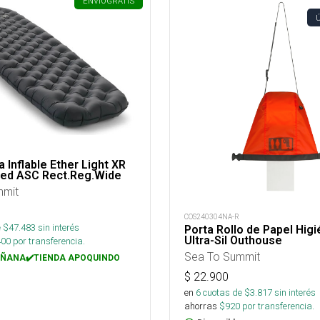
ENVÍO
GRATIS
 Inflable Ether Light XR
ated ASC Rect.Reg.Wide
mmit
COS240304NA-R
 $
47.483
sin interés
Porta Rollo de Papel Higi
Ultra-Sil Outhouse
400
por transferencia.
Sea To Summit
ÑANA✔️TIENDA APOQUINDO
$
22.900
en
6
cuotas de $
3.817
sin interés
ahorras
$
920
por transferencia.