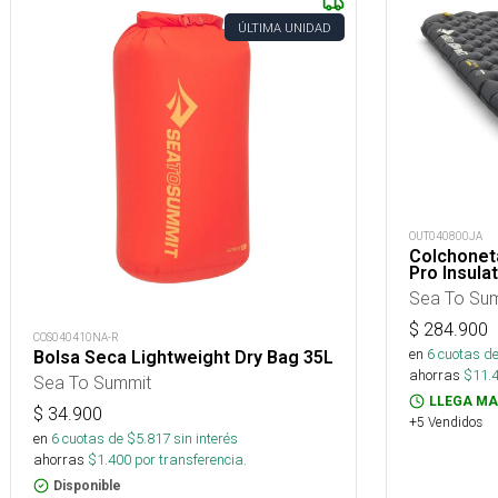
ÚLTIMA UNIDAD
OUT040800JA
Colchoneta
Pro Insul
Sea To Su
$
284.900
COS040410NA-R
en
6
cuotas de
Bolsa Seca Lightweight Dry Bag 35L
ahorras
$
11.
Sea To Summit
LLEGA MA
$
34.900
+5 Vendidos
en
6
cuotas de $
5.817
sin interés
ahorras
$
1.400
por transferencia.
Disponible