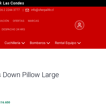
9. Las Condes
56 2 2244 3777
|
info@sherpalife.cl
DACIÓN
OFERTAS
MARCAS
DESPACHO 24 HRS
Cuchilleria
Bomberos
Rental Equipo
 Down Pillow Large
$
16.650