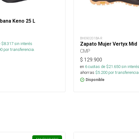
rbana Keno 25 L
BH090201BA-R
Zapato Mujer Vertyx Mid
 $
8.317
sin interés
00
por transferencia.
CMP
$
129.900
en
6
cuotas de $
21.650
sin interé
ahorras
$
5.200
por transferencia
Disponible