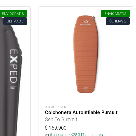
ENVÍO
GRATIS
ENVÍO
GRATIS
3
2
ÚLTIMAS
ÚLTIMAS
OC140108BA-R
Colchoneta Autoinflable Pursuit
Sea To Summit
$
169.900
en
6
cuotas de $
28.317
sin interés