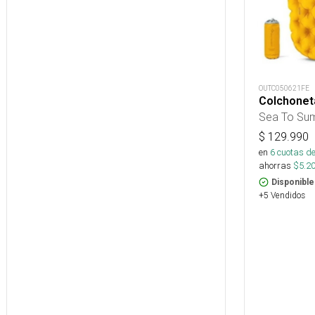
OUTC050621FE
Colchoneta
Sea To Su
$
129.990
en
6
cuotas de
ahorras
$
5.2
Disponible
+5 Vendidos