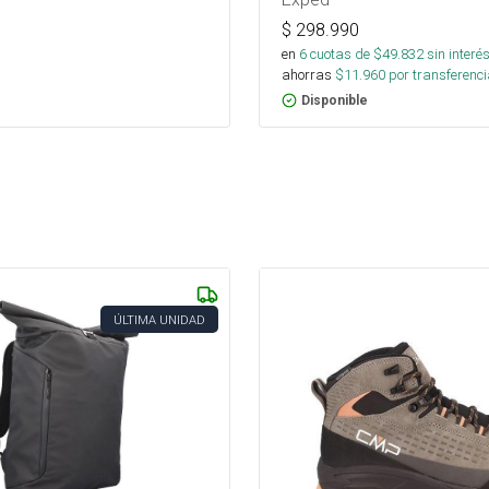
$
298.990
en
6
cuotas de $
49.832
sin interé
ahorras
$
11.960
por transferenci
Disponible
ÚLTIMA UNIDAD