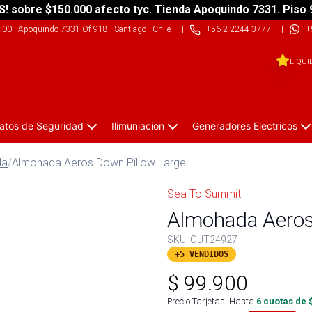
S! sobre $150.000 afecto tyc. Tienda Apoquindo 7331. Piso 
9:00
-
Apoquindo 7331 Of 918 - Santiago - Chile
|
+56 2 2244 3777
|
+
LIQUI
atos de Seguridad
Ilimuniacion
Generadores Electricos
da
/
Almohada Aeros Down Pillow Large
Sea To Summit
Almohada Aeros
SKU:
OUT24927
+5 VENDIDOS
$
99.900
Precio Tarjetas: Hasta
6
cuotas de 