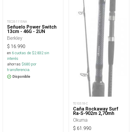
TEC261115NA
Señuelo Power Switch
13cm - 46G - 2UN
Berkley
$
16.990
en
6
cuotas de $
2.832
sin
interés
ahorras
$
680
por
transferencia.
Disponible
T010518-C
Caña Rockaway Surf
Ra-S-902m 2,70mh
Okuma
$
61.990