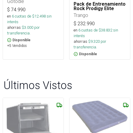
Gotodie
Pack de Entrenamiento
Rock Prodigy Elite
$
74.990
Trango
en
6
cuotas de $
12.498
sin
interés
$
232.990
ahorras
$
3.000
por
en
6
cuotas de $
38.832
sin
transferencia.
interés
Disponible
ahorras
$
9.320
por
+5 Vendidos
transferencia.
Disponible
Últimos Vistos