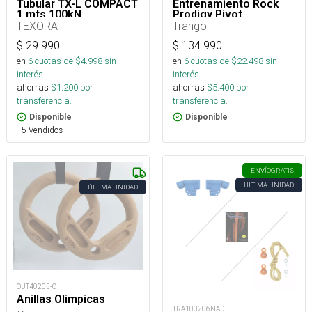
Tubular TX-L COMPACT
Entrenamiento Rock
1 mts 100kN
Prodigy Pivot
TEXORA
Trango
$
29.990
$
134.990
en
6
cuotas de $
4.998
sin
en
6
cuotas de $
22.498
sin
interés
interés
ahorras
$
1.200
por
ahorras
$
5.400
por
transferencia.
transferencia.
Disponible
Disponible
+5 Vendidos
ENVÍO
GRATIS
ÚLTIMA UNIDAD
ÚLTIMA UNIDAD
OUT40205-C
Anillas Olimpicas
TRA100206NAD