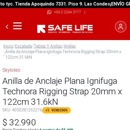
tyc. Tienda Apoquindo 7331. Piso 9. Las Condes
¡ENVÍO GRAT
+56 2 2244 3777
|
Inicio
/
Escalada
/
Tablas Y Anillas
/
Anillas
Anilla de Anclaje Plana Ignifuga Technora Rigging Strap 20mm x
/
122cm 31.6kN
Skylotec
Anilla de Anclaje Plana Ignifuga
Technora Rigging Strap 20mm x
122cm 31.6kN
SKU:
4030281252276
+5 VENDIDOS
$
32.990
Precio Tarjetas: Hasta
6
cuotas de $
5.498