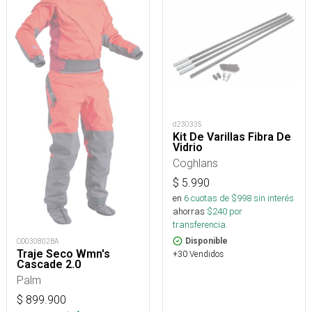
d230335
Kit De Varillas Fibra De
Vidrio
Coghlans
$
5.990
en
6
cuotas de $
998
sin interés
ahorras
$
240
por
transferencia.
Disponible
OD030802BA
Traje Seco Wmn's
+30 Vendidos
Cascade 2.0
Palm
$
899.900