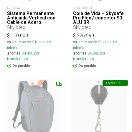
NT100540
CHM100933-C
Sistema Permanente
Cola de Vida – Skysafe
Anticaida Vertical con
Pro Flex / conector 90
Cable de Acero
ALU BR
Accesorio Anclaje
Skylotec
Skylotec
Inferior para Escaleras
$
110.000
$
226.990
en
6
cuotas de $
18.333
sin
en
6
cuotas de $
37.832
sin
interés
interés
ahorras
$
4.400
por
ahorras
$
9.080
por
transferencia.
transferencia.
Disponible
Disponible
ENVÍO
GRATIS