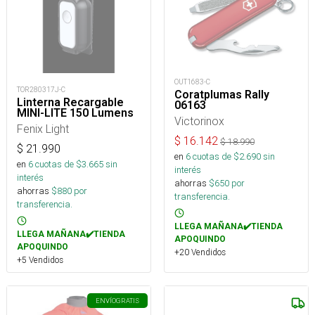
OUT1683-C
TOR280317J-C
Coratplumas Rally
Linterna Recargable
06163
MINI-LITE 150 Lumens
Victorinox
Fenix Light
$
16.142
$
18.990
$
21.990
en
6
cuotas de $
2.690
sin
en
6
cuotas de $
3.665
sin
interés
interés
ahorras
$
650
por
ahorras
$
880
por
transferencia.
transferencia.
LLEGA MAÑANA✔️TIENDA
LLEGA MAÑANA✔️TIENDA
APOQUINDO
APOQUINDO
+20 Vendidos
+5 Vendidos
ENVÍO
GRATIS