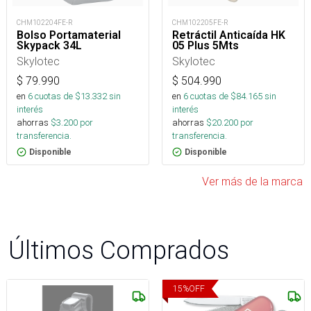
CHM102204FE-R
CHM102205FE-R
Bolso Portamaterial
Retráctil Anticaída HK
Skypack 34L
05 Plus 5Mts
Skylotec
Skylotec
$
79.990
$
504.990
en
6
cuotas de $
13.332
sin
en
6
cuotas de $
84.165
sin
interés
interés
ahorras
$
3.200
por
ahorras
$
20.200
por
transferencia.
transferencia.
Disponible
Disponible
Ver más de la marca
Últimos Comprados
15
%
OFF