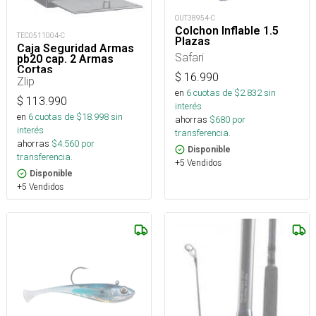
OUT38954-C
Colchon Inflable 1.5
TEC0511004-C
Plazas
Caja Seguridad Armas
Safari
pb20 cap. 2 Armas
Cortas
$
16.990
Zlip
en
6
cuotas de $
2.832
sin
$
113.990
interés
en
6
cuotas de $
18.998
sin
ahorras
$
680
por
interés
transferencia.
ahorras
$
4.560
por
Disponible
transferencia.
+5 Vendidos
Disponible
+5 Vendidos