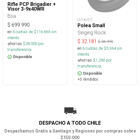
Rifle PCP Brigadier +
Visor 3-9x40WR
Bsa
OUT40410
$
699.990
Polea Small
en
6
cuotas de $
116.665
sin
Singing Rock
interés
$
32.181
$
36.990
ahorras
$
28.000
por
en
6
cuotas de $
5.364
sin
transferencia.
interés
Disponible
ahorras
$
1.290
por
transferencia.
Disponible
+5 Vendidos
DESPACHO A TODO CHILE
Despachamos Gratis a Santiago y Regiones por compras sobre
$150.000