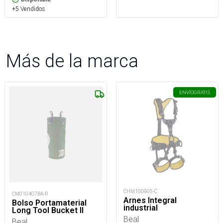
+5 Vendidos
Más de la marca
ENVÍO
GRATIS
CHM100905-C
CM010407BA-R
Arnes Integral
Bolso Portamaterial
industrial
Long Tool Bucket II
Beal
Beal