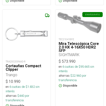
Disponible
Disponible
ENVÍO
GRATIS
TEC210418FE
Mira Telescópica Core
2.0 HX 4-16X50 HDR2
SFP
SIGHTMARK
$
573.990
TRA200209NAD-R
Cortauñas Compact
en
6
cuotas de $
95.665
sin
Clipper
interés
Trango
ahorras
$
22.960
por
transferencia.
$
10.990
Disponible
en
6
cuotas de $
1.832
sin
interés
ahorras
$
440
por
transferencia.
Disponible