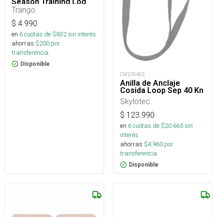
Season Training Log
Trango
$
4.990
en
6
cuotas de $
832
sin interés
ahorras
$
200
por
transferencia.
Disponible
CM230403
Anilla de Anclaje
Cosida Loop Sep 40 Kn
Skylotec
$
123.990
en
6
cuotas de $
20.665
sin
interés
ahorras
$
4.960
por
transferencia.
Disponible