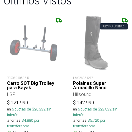
Últimos Vistos
ÚLTIMA UNIDAD
TOD030405FE-R
LMO260512FE
Carro SOT Big Trolley
Polainas Super
para Kayak
Armadillo Nano
LSF
Hillsound
$
121.990
$
142.990
en
6
cuotas de $
20.332
sin
en
6
cuotas de $
23.832
sin
interés
interés
ahorras
$
4.880
por
ahorras
$
5.720
por
transferencia.
transferencia.