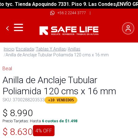
yc. Tienda Apoquindo 7331. Piso 9. Las Condes
¡ENVÍO GRATI
+56 2 2244 3777
|
Inicio
/
Escalada
/
Tablas Y Anillas
/
Anillas
/
Anilla de Anclaje Tubular Poliamida 120 cms x 16 mm
Beal
Anilla de Anclaje Tubular
Poliamida 120 cms x 16 mm
SKU:
3700288203533
+10 VENDIDOS
$
8.990
Precio Tarjetas: Hasta
6
cuotas de $
1.498
$
8.630
4
% OFF