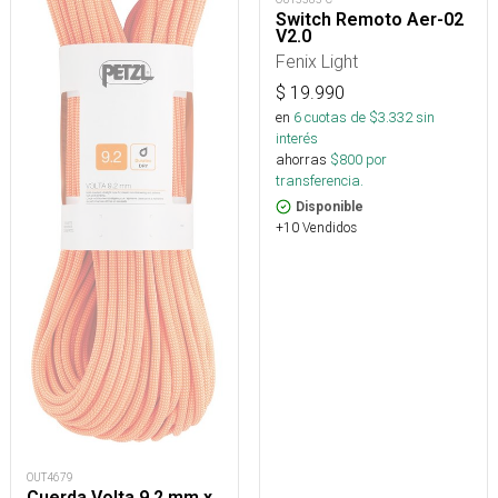
Switch Remoto Aer-02
V2.0
Fenix Light
$
19.990
en
6
cuotas de $
3.332
sin
interés
ahorras
$
800
por
transferencia.
Disponible
+10 Vendidos
OUT4679
Cuerda Volta 9.2 mm x