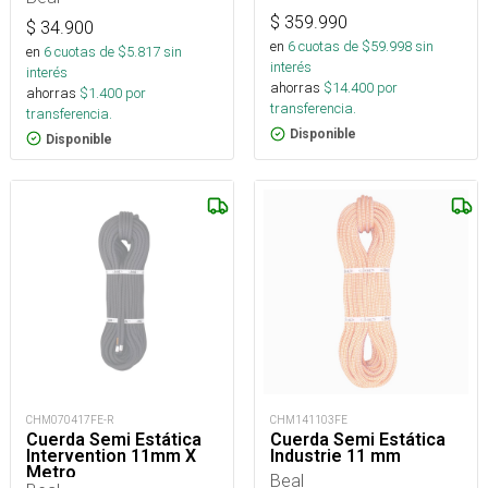
$
359.990
$
34.900
en
6
cuotas de $
59.998
sin
en
6
cuotas de $
5.817
sin
interés
interés
ahorras
$
14.400
por
ahorras
$
1.400
por
transferencia.
transferencia.
Disponible
Disponible
CHM070417FE-R
CHM141103FE
Cuerda Semi Estática
Cuerda Semi Estática
Intervention 11mm X
Industrie 11 mm
Metro
Beal