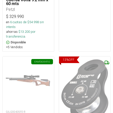
60 mts
Petzl
$
329.990
en
6
cuotas de $
54.998
sin
interés
ahorras
$
13.200
por
transferencia.
Disponible
+5 Vendidos
13
%
OFF
ENVÍO
GRATIS
GILI200435FE-R