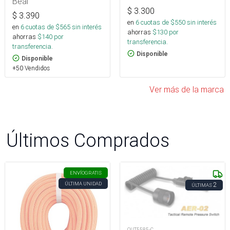
Beal
$
3.300
$
3.390
en
6
cuotas de $
550
sin interés
en
6
cuotas de $
565
sin interés
ahorras
$
130
por
ahorras
$
140
por
transferencia.
transferencia.
Disponible
Disponible
+50 Vendidos
Ver más de la marca
Últimos Comprados
ENVÍO
GRATIS
ÚLTIMA UNIDAD
2
ÚLTIMAS
OUT5585-C