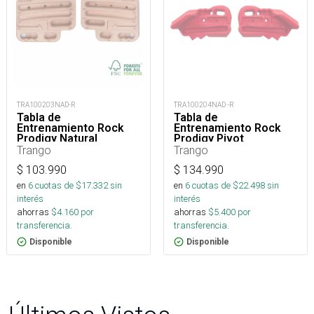
TRA100203NAD-R
TRA100204NAD -R
Tabla de
Tabla de
Entrenamiento Rock
Entrenamiento Rock
Prodigy Natural
Prodigy Pivot
Trango
Trango
$
103.990
$
134.990
en
6
cuotas de $
17.332
sin
en
6
cuotas de $
22.498
sin
interés
interés
ahorras
$
4.160
por
ahorras
$
5.400
por
transferencia.
transferencia.
Disponible
Disponible