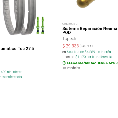
OUT33095-C
Sistema Reparación Neumát
POD
Topeak
$
29.333
$
49.990
umático Tub 27.5
en
6
cuotas de $
4.889
sin interés
ahorras
$
1.170
por transferencia.
LLEGA MAÑANA✔️TIENDA APOQ
+5 Vendidos
.498
sin interés
 transferencia.