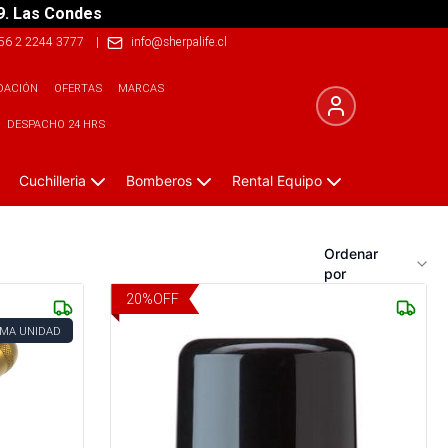
9. Las Condes
56 2 2244 3777
|
info@sherpalife.cl
DACIÓN
OFERTAS
MARCAS
DESPACHO 24 HRS
Cuchilleria
Bomberos
Rental Equipo
Ordenar
por
20
%
OFF
IMA UNIDAD