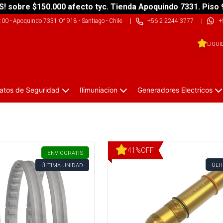
S! sobre $150.000 afecto tyc. Tienda Apoquindo 7331. Piso 
9:00
-
Apoquindo 7331 Of 918 - Santiago - Chile
|
+56 2 2244 3777
|
+
LIQUI
atos de Seguridad
Ilimuniacion
Generadores Electricos
41
%
OFF
ENVÍO
GRATIS
ÚLT
ÚLTIMA UNIDAD