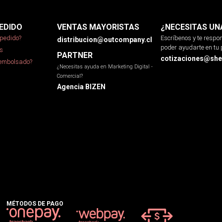
EDIDO
VENTAS MAYORISTAS
¿NECESITAS UN
pedido?
Escríbenos y te resp
distribucion@outcompany.cl
poder ayudarte en tu 
s
PARTNER
cotizaciones@sher
eembolsado?
¿Necesitas ayuda en Marketing Digital -
Comercial?
Agencia BIZEN
MÉTODOS DE PAGO