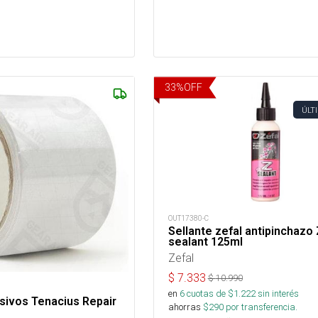
33
%
OFF
ÚLT
OUT17380-C
Sellante zefal antipinchazo
sealant 125ml
Zefal
$
7.333
$
10.990
en
6
cuotas de $
1.222
sin interés
sivos Tenacius Repair
ahorras
$
290
por transferencia.