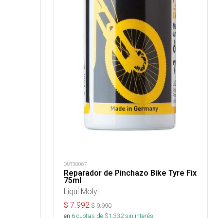
OUT30067
Reparador de Pinchazo Bike Tyre Fix
75ml
Liqui Moly
$
7.992
$
9.990
en
6
cuotas de $
1.332
sin interés