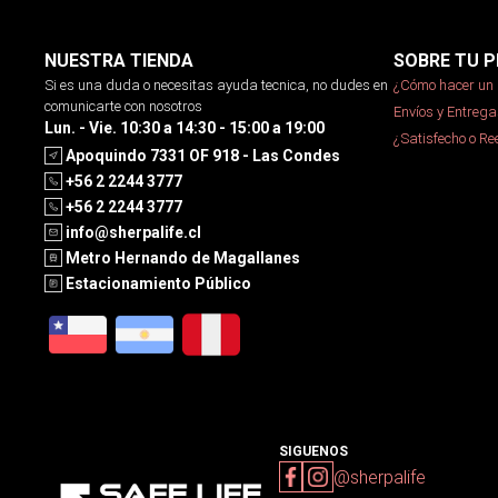
NUESTRA TIENDA
SOBRE TU P
Si es una duda o necesitas ayuda tecnica, no dudes en
¿Cómo hacer un 
comunicarte con nosotros
Envíos y Entrega
Lun. - Vie. 10:30 a 14:30 - 15:00 a 19:00
¿Satisfecho o R
Apoquindo 7331 OF 918 - Las Condes
+56 2 2244 3777
+56 2 2244 3777
info@sherpalife.cl
Metro Hernando de Magallanes
Estacionamiento Público
SIGUENOS
@sherpalife