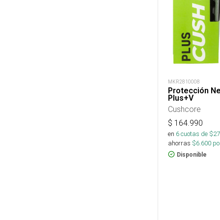
MKR2810008
Protección Ne
Plus+V
Cushcore
$
164.990
en
6
cuotas de $
27
ahorras
$
6.600
por
Disponible