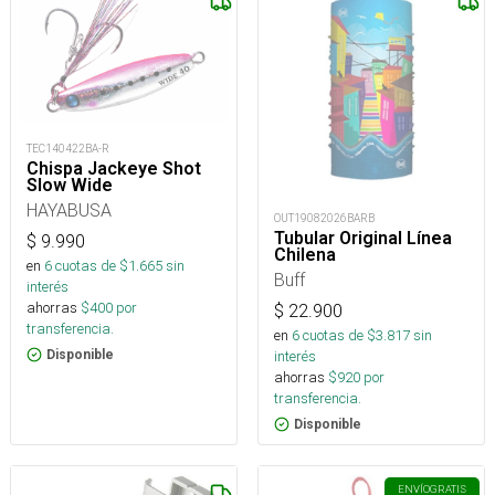
TEC140422BA-R
Chispa Jackeye Shot
Slow Wide
HAYABUSA
OUT19082026BARB
Tubular Original Línea
$
9.990
Chilena
en
6
cuotas de $
1.665
sin
Buff
interés
ahorras
$
400
por
$
22.900
transferencia.
en
6
cuotas de $
3.817
sin
interés
Disponible
ahorras
$
920
por
transferencia.
Disponible
ENVÍO
GRATIS