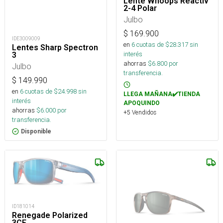
Lente Whoops Reactiv
2-4 Polar
Julbo
$
169.900
IDE3009009
en
6
cuotas de $
28.317
sin
Lentes Sharp Spectron
interés
3
ahorras
$
6.800
por
Julbo
transferencia.
$
149.990
en
6
cuotas de $
24.998
sin
LLEGA MAÑANA✔️TIENDA
interés
APOQUINDO
ahorras
$
6.000
por
+5 Vendidos
transferencia.
Disponible
ID181014
Renegade Polarized
3CF