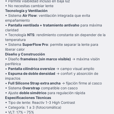
• Permite visibilidad incluso en baja luz
• No necesitas cambiar lente
Tecnología y Ventilación
• Sistema
Air Flow
: ventilación integrada que evita
empañamiento
•
Pantalla ventilada + tratamiento antivaho
para máxima
claridad
• Tecnología
NTS
: rendimiento constante sin depender de la
temperatura
• Sistema
SuperFlow Pro
: permite separar la lente para
liberar calor
Diseño y Construcción
• Diseño
frameless (sin marco visible)
→ máxima visión
periférica
•
Pantalla cilíndrica oversize
→ campo visual amplio
•
Espuma de doble densidad
→ confort y absorción de
impactos
•
Full Silicone Strap extra ancha
→ fijación firme al casco
• Sistema
Overstrap
compatible con casco
• Ajuste
doble simétrico
para regulación rápida
Especificaciones Técnicas
• Tipo de lente: Reactiv 1-3 High Contrast
• Categoría: 1 a 3 (fotocromática)
• VLT: 17% – 75%