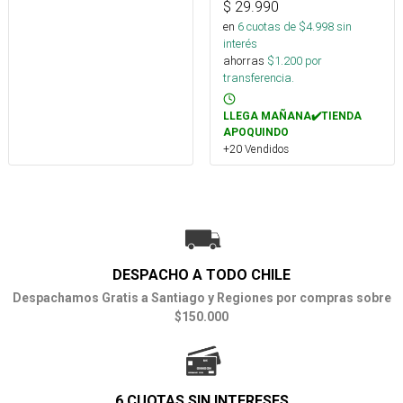
$
29.990
en
6
cuotas de $
4.998
sin
interés
ahorras
$
1.200
por
transferencia.
LLEGA MAÑANA✔️TIENDA
APOQUINDO
+20 Vendidos
DESPACHO A TODO CHILE
Despachamos Gratis a Santiago y Regiones por compras sobre
$150.000
6 CUOTAS SIN INTERESES