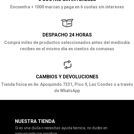
Encuentra + 1000 marcas y paga en 6 cuotas sin intereses
DESPACHO 24 HORAS
Compra miles de productos seleccionados antes del mediodía
recibes en el mismo día en cientos de comunas
CAMBIOS Y DEVOLUCIONES
Tienda física en Av. Apoquindo 7331, Piso 9, Las Condes o a través
de WhatsApp
NUESTRA TIENDA
Si es una duda o necesitas ayuda tecnica, no dudes en
comunicarte con nosotros