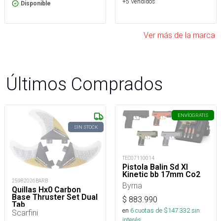
+5 Vendidos
Disponible
Ver más de la marca
Últimos Comprados
ENVÍO
GRATIS
SIN STOCK
TEC07110014
Pistola Balin Sd Xl
Kinetic bb 17mm Co2
25982026BARB
Byrna
Quillas Hx0 Carbon
Base Thruster Set Dual
$
883.990
Tab
en
6
cuotas de $
147.332
sin
Scarfini
interés