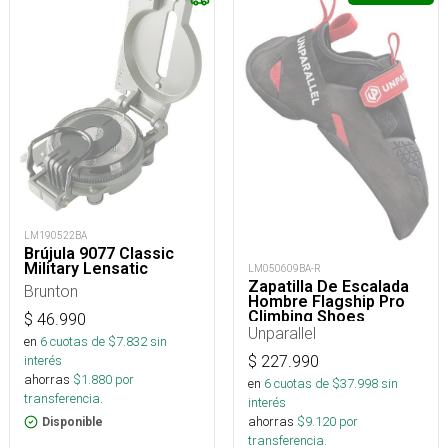
LM190522BA
Brújula 9077 Classic
Military Lensatic
LM050609BA-R
Zapatilla De Escalada
Brunton
Hombre Flagship Pro
Climbing Shoes
$
46.990
Unparallel
en
6
cuotas de $
7.832
sin
$
227.990
interés
ahorras
$
1.880
por
en
6
cuotas de $
37.998
sin
transferencia.
interés
ahorras
$
9.120
por
Disponible
transferencia.