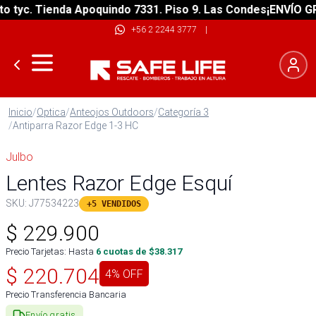
yc. Tienda Apoquindo 7331. Piso 9. Las Condes
¡ENVÍO GRATI
+56 2 2244 3777
|
Inicio
/
Optica
/
Anteojos Outdoors
/
Categoría 3
/
Antiparra Razor Edge 1-3 HC
Julbo
Lentes Razor Edge Esquí
SKU:
J77534223
+5 VENDIDOS
$
229.900
Precio Tarjetas: Hasta
6
cuotas de $
38.317
$
220.704
4
% OFF
Precio Transferencia Bancaria
Envío gratis