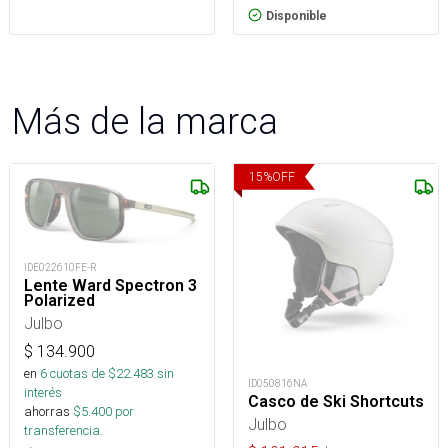
Disponible
Más de la marca
15
%
OFF
IDE022610FE-R
Lente Ward Spectron 3
Polarized
Julbo
$
134.900
en
6
cuotas de $
22.483
sin
ID050816NA
interés
Casco de Ski Shortcuts
ahorras
$
5.400
por
Julbo
transferencia.