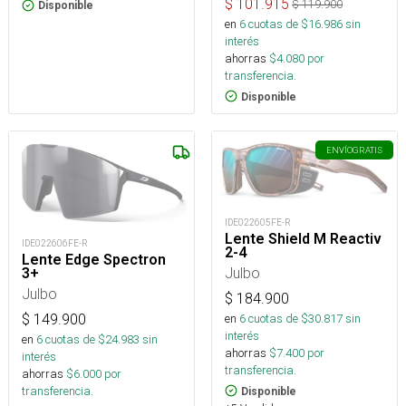
$
101.915
$
119.900
Disponible
en
6
cuotas de $
16.986
sin
interés
ahorras
$
4.080
por
transferencia.
Disponible
ENVÍO
GRATIS
IDE022605FE-R
Lente Shield M Reactiv
IDE022606FE-R
2-4
Lente Edge Spectron
Julbo
3+
Julbo
$
184.900
en
6
cuotas de $
30.817
sin
$
149.900
interés
en
6
cuotas de $
24.983
sin
ahorras
$
7.400
por
interés
transferencia.
ahorras
$
6.000
por
transferencia.
Disponible