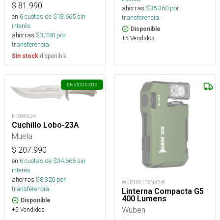
$
81.990
ahorras
$
35.360
por
en
6
cuotas de $
13.665
sin
transferencia.
interés
Disponible
ahorras
$
3.280
por
+5 Vendidos
transferencia.
disponible
Sin stock
ENVÍO
GRATIS
NT090524
Cuchillo Lobo-23A
Muela
$
207.990
en
6
cuotas de $
34.665
sin
interés
ahorras
$
8.320
por
WUB120112NAD-R
transferencia.
Linterna Compacta G5
400 Lumens
Disponible
Wuben
+5 Vendidos