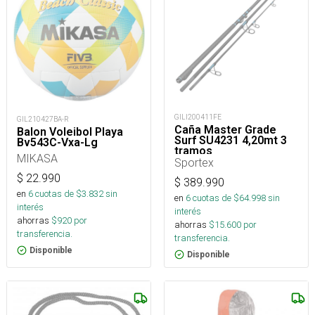
GILI200411FE
GIL210427BA-R
Caña Master Grade
Balon Voleibol Playa
Surf SU4231 4,20mt 3
Bv543C-Vxa-Lg
tramos
MIKASA
Sportex
$
22.990
$
389.990
en
6
cuotas de $
3.832
sin
en
6
cuotas de $
64.998
sin
interés
interés
ahorras
$
920
por
ahorras
$
15.600
por
transferencia.
transferencia.
Disponible
Disponible