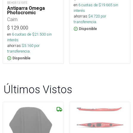
BEH081319FE
en
6
cuotas de $
19.665
sin
Antiparra Omega
interés
Photocromic
ahorras
$
4.720
por
Cairn
transferencia.
$
129.000
Disponible
en
6
cuotas de $
21.500
sin
interés
ahorras
$
5.160
por
transferencia.
Disponible
Últimos Vistos