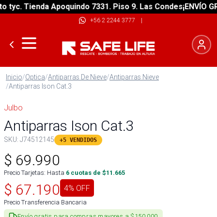
yc. Tienda Apoquindo 7331. Piso 9. Las Condes
¡ENVÍO GRATI
+56 2 2244 3777
|
Inicio
/
Optica
/
Antiparras De Nieve
/
Antiparras Nieve
/
Antiparras Ison Cat.3
Julbo
Antiparras Ison Cat.3
SKU:
J74512145
+5 VENDIDOS
$
69.990
Precio Tarjetas: Hasta
6
cuotas de $
11.665
$
67.190
4
% OFF
Precio Transferencia Bancaria
Envío gratis para compras mayores a $150.000