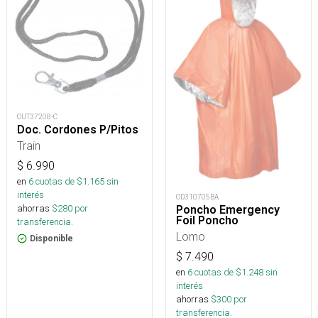
OUT37208-C
Doc. Cordones P/Pitos
Train
$
6.990
en
6
cuotas de $
1.165
sin
interés
OD310705BA
ahorras
$
280
por
Poncho Emergency
Foil Poncho
transferencia.
Lomo
Disponible
$
7.490
en
6
cuotas de $
1.248
sin
interés
ahorras
$
300
por
transferencia.