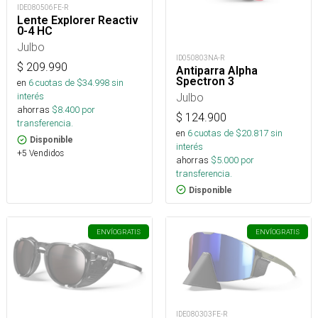
IDE080506FE-R
Lente Explorer Reactiv
0-4 HC
Julbo
ID050803NA-R
$
209.990
Antiparra Alpha
Spectron 3
en
6
cuotas de $
34.998
sin
Julbo
interés
ahorras
$
8.400
por
$
124.900
transferencia.
en
6
cuotas de $
20.817
sin
Disponible
interés
+5 Vendidos
ahorras
$
5.000
por
transferencia.
Disponible
ENVÍO
GRATIS
ENVÍO
GRATIS
IDE080303FE-R