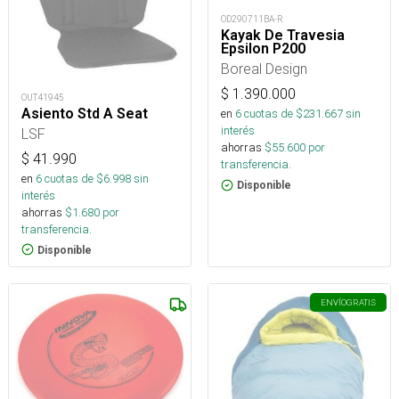
OD290711BA-R
Kayak De Travesia
Epsilon P200
Boreal Design
$
1.390.000
OUT41945
Asiento Std A Seat
en
6
cuotas de $
231.667
sin
interés
LSF
ahorras
$
55.600
por
$
41.990
transferencia.
en
6
cuotas de $
6.998
sin
Disponible
interés
ahorras
$
1.680
por
transferencia.
Disponible
ENVÍO
GRATIS