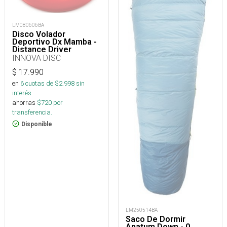
LM080606BA
Disco Volador
Deportivo Dx Mamba -
Distance Driver
INNOVA DISC
$
17.990
en
6
cuotas de $
2.998
sin
interés
ahorras
$
720
por
transferencia.
Disponible
LM250514BA
Saco De Dormir
Anatum Down - 0