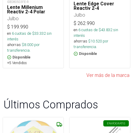
IDE080503FE-R
Lente Edge Cover
Lente Millenium
Reactiv 2-4
Reactiv 2-4 Polar
Julbo
Julbo
$
262.990
$
199.990
en
6
cuotas de $
43.832
sin
en
6
cuotas de $
33.332
sin
interés
interés
ahorras
$
10.520
por
ahorras
$
8.000
por
transferencia.
transferencia.
Disponible
Disponible
+5 Vendidos
Ver más de la marca
Últimos Comprados
ENVÍO
GRATIS