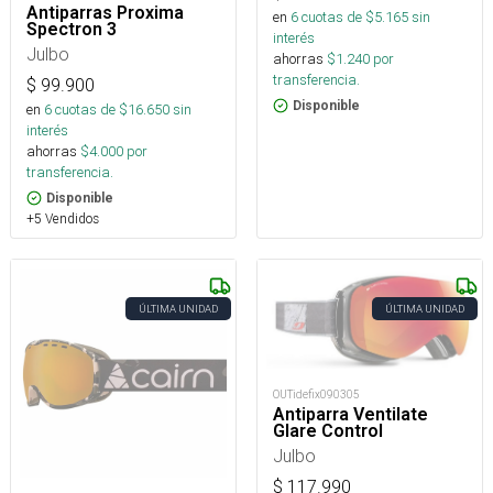
Antiparras Proxima
en
6
cuotas de $
5.165
sin
Spectron 3
interés
Julbo
ahorras
$
1.240
por
transferencia.
$
99.900
Disponible
en
6
cuotas de $
16.650
sin
interés
ahorras
$
4.000
por
transferencia.
Disponible
+5 Vendidos
ÚLTIMA UNIDAD
ÚLTIMA UNIDAD
OUTidefix090305
Antiparra Ventilate
Glare Control
Julbo
$
117.990