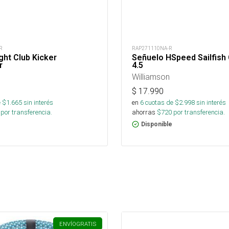
R
RAP271110NA-R
ight Club Kicker
Señuelo HSpeed Sailfish
r
4.5
Williamson
$
17.990
 $
1.665
sin interés
en
6
cuotas de $
2.998
sin interés
por transferencia.
ahorras
$
720
por transferencia.
Disponible
ENVÍO
GRATIS