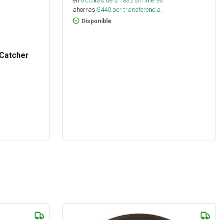
en
6
cuotas de $
1.832
sin interés
ahorras
$
440
por transferencia.
Disponible
 Catcher