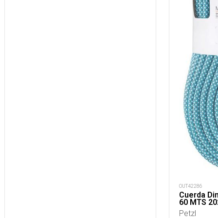
OUT42286
Cuerda Di
60 MTS 20
Petzl