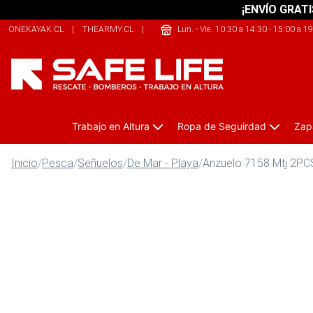
¡ENVÍO GRATI
ONEKAYAK.CL
|
THEARMY.CL
|
209SPORTS.CL
Lun. - Vie. 10:30 a 14:30 - 15:00 a 1
Trabajo en Altura
Ropa de Seguirdad
Zap
Inicio
/
Pesca
/
Señuelos
/
De Mar - Playa
/
Anzuelo 7158 Mtj 2PC