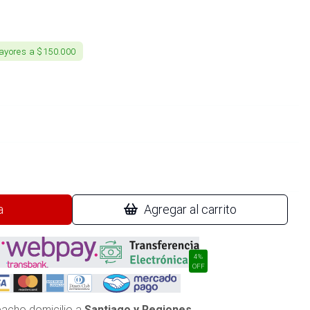
ayores a $150.000
a
Agregar al carrito
4%
OFF
acho domicilio a
Santiago y Regiones