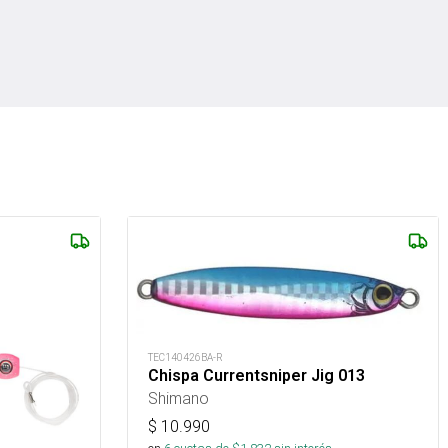
TEC140426BA-R
Chispa Currentsniper Jig 013
Shimano
$
10.990