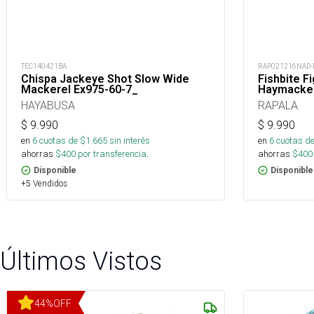
TEC140421BA
RAP021216NAD-
Chispa Jackeye Shot Slow Wide
Fishbite F
Mackerel Ex975-60-7_
Haymacke
HAYABUSA
RAPALA
$
9.990
$
9.990
en
6
cuotas de $
1.665
sin interés
en
6
cuotas de
ahorras
$
400
por transferencia.
ahorras
$
400
Disponible
Disponible
+5 Vendidos
Últimos Vistos
44
%
OFF