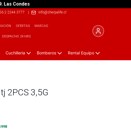
9. Las Condes
56 2 2244 3777
|
info@sherpalife.cl
DACIÓN
OFERTAS
MARCAS
DESPACHO 24 HRS
Cuchilleria
Bomberos
Rental Equipo
tj 2PCS 3,5G
$
998