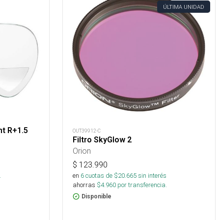
ÚLTIMA UNIDAD
ht R+1.5
OUT39912-C
Filtro SkyGlow 2
Orion
$
123.990
.
en
6
cuotas de $
20.665
sin interés
ahorras
$
4.960
por transferencia.
Disponible