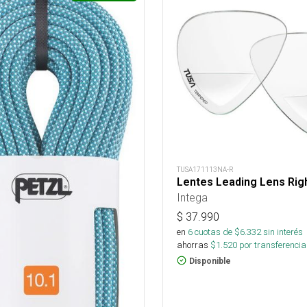
TUSA171113NA-R
Lentes Leading Lens Rig
Intega
$
37.990
en
6
cuotas de $
6.332
sin interés
ahorras
$
1.520
por transferencia
Disponible