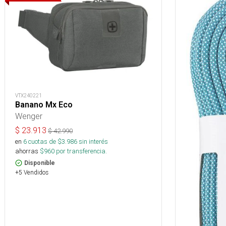
VTX240221
Banano Mx Eco
Wenger
$
23.913
$
42.990
en
6
cuotas de $
3.986
sin interés
ahorras
$
960
por transferencia.
Disponible
+5 Vendidos