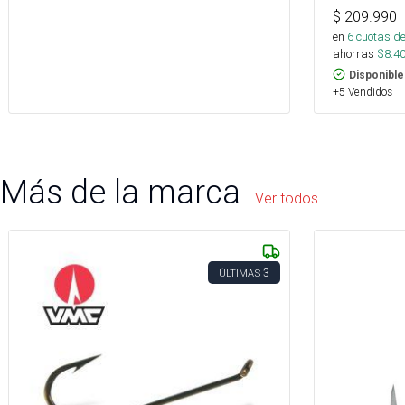
$
209.990
en
6
cuotas de
ahorras
$
8.4
Disponible
+5 Vendidos
Más de la marca
Ver todos
3
ÚLTIMAS