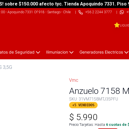
S! sobre $150.000 afecto tyc. Tienda Apoquindo 7331. Piso 
9:00
-
Apoquindo 7331 Of 918 - Santiago - Chile
|
+56 2 2244 3777
|
+
LIQUI
atos de Seguridad
Ilimuniacion
Generadores Electricos
S 3,5G
Vmc
Anzuelo 7158 M
SKU:
31VM7158MTJ35PFU
+5 VENDIDOS
$
5.990
Precio Tarjetas: Hasta
6
cuotas de 