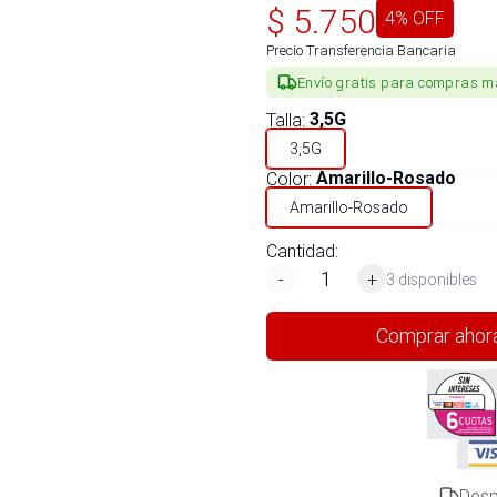
$
5.750
4
% OFF
Precio Transferencia Bancaria
Envío gratis para compras m
Talla
:
3,5G
3,5G
Color
:
Amarillo-Rosado
Amarillo-Rosado
Cantidad:
-
+
3 disponibles
Comprar ahor
Desp