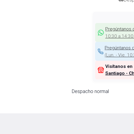
Pregúntanos 
10:30 a 14:30
Pregúntanos d
(
Lun. - Vie. 10
Visítanos en
Santiago - Ch
Despacho normal