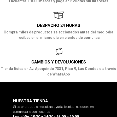
Encuentra + 1000 marcas y paga en 6 cuotas sin intereses
DESPACHO 24 HORAS
Compra miles de productos seleccionados antes del mediodía
recibes en el mismo día en cientos de comunas
CAMBIOS Y DEVOLUCIONES
Tienda física en Av. Apoquindo 7331, Piso 9, Las Condes o a través
de WhatsApp
NUESTRA TIENDA
Si es una duda o necesitas ayuda tecnica, no dudes en
comunicarte con nosotros
Lun. - Vie. 10:30 a 14:30 - 15:00 a 19:00