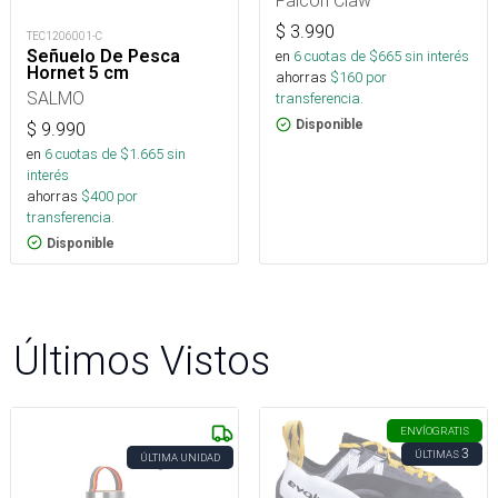
Falcon Claw
$
3.990
TEC1206001-C
Señuelo De Pesca
en
6
cuotas de $
665
sin interés
Hornet 5 cm
ahorras
$
160
por
SALMO
transferencia.
Disponible
$
9.990
en
6
cuotas de $
1.665
sin
interés
ahorras
$
400
por
transferencia.
Disponible
Últimos Vistos
ENVÍO
GRATIS
3
ÚLTIMAS
ÚLTIMA UNIDAD