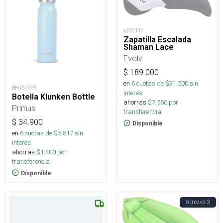
v230110
Zapatilla Escalada
Shaman Lace
Evolv
$
189.000
en
6
cuotas de $
31.500
sin
BH160706
interés
Botella Klunken Bottle
ahorras
$
7.560
por
Primus
transferencia.
$
34.900
Disponible
en
6
cuotas de $
5.817
sin
interés
ahorras
$
1.400
por
transferencia.
Disponible
3
ÚLTIMAS