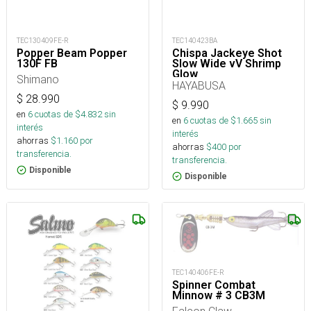
TEC130409FE-R
TEC140423BA
Popper Beam Popper
Chispa Jackeye Shot
130F FB
Slow Wide vV Shrimp
Glow
Shimano
HAYABUSA
$
28.990
$
9.990
en
6
cuotas de $
4.832
sin
en
6
cuotas de $
1.665
sin
interés
interés
ahorras
$
1.160
por
ahorras
$
400
por
transferencia.
transferencia.
Disponible
Disponible
TEC140406FE-R
Spinner Combat
Minnow # 3 CB3M