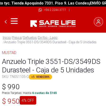
tyc. Tienda Apoquindo 7331. Piso 9. Las Condes
¡ENVÍO GRAT
+56 2 2244 3777
|
Inicio
/
Pesca
/
Señuelos
/
De Rio - Lago
/
Anzuelo Triple 3551-DS/3549DS Durasteel - Caja de 5 Unidades
MUSTAD
Anzuelo Triple 3551-DS/3549DS
Durasteel - Caja de 5 Unidades
SKU:
TN051105-C
+5 VENDIDOS
$
990
Precio Tarjetas: Hasta
6
cuotas de $
165
$
950
4
% OFF