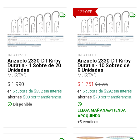
12
%
OFF
TN041127-C
TN041130-C
Anzuelo 2330-DT Kirby
Anzuelo 2330-DT Kirby
Duratin - 1 Sobre de 20
Duratin - 10 Sobres de
Unidades
9 Unidades
MUSTAD
MUSTAD
$
1.990
$
1.751
$
1.990
en
6
cuotas de $
332
sin interés
en
6
cuotas de $
292
sin interés
ahorras
$
80
por transferencia.
ahorras
$
70
por transferencia.
Disponible
LLEGA MAÑANA✔️TIENDA
APOQUINDO
+5 Vendidos