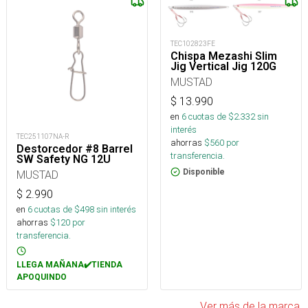
TEC102823FE
Chispa Mezashi Slim
Jig Vertical Jig 120G
MUSTAD
$
13.990
en
6
cuotas de $
2.332
sin
interés
TEC251107NA-R
ahorras
$
560
por
Destorcedor #8 Barrel
transferencia.
SW Safety NG 12U
Disponible
MUSTAD
$
2.990
en
6
cuotas de $
498
sin interés
ahorras
$
120
por
transferencia.
LLEGA MAÑANA✔️TIENDA
APOQUINDO
Ver más de la marca