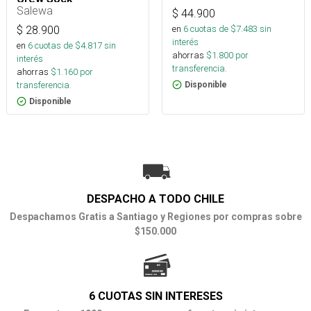
Salewa
$
44.900
en
6
cuotas de $
7.483
sin
$
28.900
interés
en
6
cuotas de $
4.817
sin
ahorras
$
1.800
por
interés
transferencia.
ahorras
$
1.160
por
transferencia.
Disponible
Disponible
DESPACHO A TODO CHILE
Despachamos Gratis a Santiago y Regiones por compras sobre
$150.000
6 CUOTAS SIN INTERESES