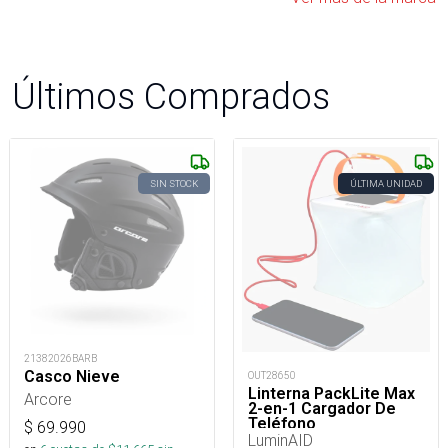
Últimos Comprados
SIN STOCK
ÚLTIMA UNIDAD
21382026BARB
Casco Nieve
OUT28650
Linterna PackLite Max
Arcore
2-en-1 Cargador De
Teléfono
$
69.990
LuminAID