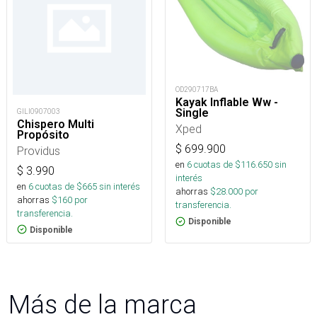
OD290717BA
Kayak Inflable Ww -
Single
GILI0907003
Chispero Multi
Xped
Propósito
$
699.900
Providus
en
6
cuotas de $
116.650
sin
$
3.990
interés
en
6
cuotas de $
665
sin interés
ahorras
$
28.000
por
ahorras
$
160
por
transferencia.
transferencia.
Disponible
Disponible
Más de la marca