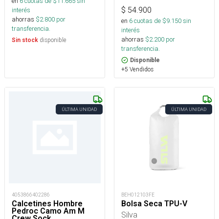
en
6
cuotas de $
11.665
sin
$
54.900
interés
ahorras
$
2.800
por
en
6
cuotas de $
9.150
sin
transferencia.
interés
ahorras
$
2.200
por
disponible
Sin stock
transferencia.
Disponible
+5 Vendidos
ÚLTIMA UNIDAD
ÚLTIMA UNIDAD
4053866402286
BEH012103FE
Calcetines Hombre
Bolsa Seca TPU-V
Pedroc Camo Am M
Silva
Crew Sock