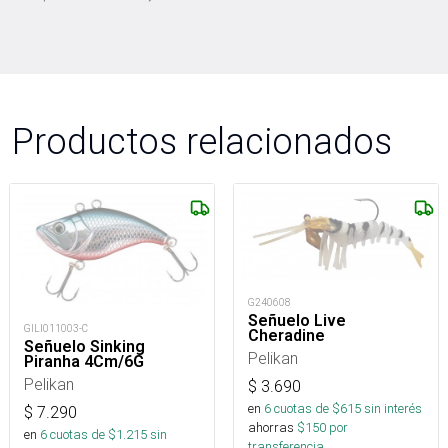
Productos relacionados
G240608
Señuelo Live
GILI011003-C
Cheradine
Señuelo Sinking
Pelikan
Piranha 4Cm/6G
Pelikan
$
3.690
en
6
cuotas de $
615
sin interés
$
7.290
ahorras
$
150
por
en
6
cuotas de $
1.215
sin
transferencia.