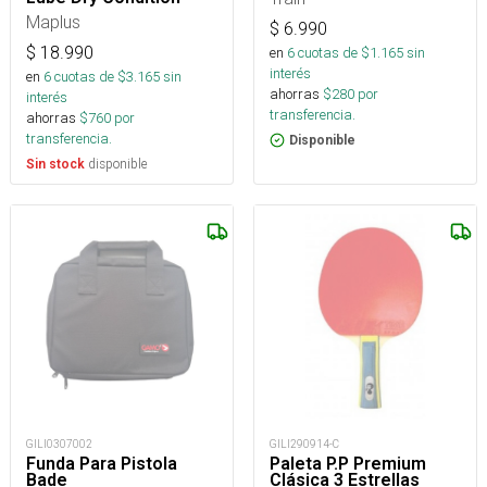
Maplus
$
6.990
$
18.990
en
6
cuotas de $
1.165
sin
interés
en
6
cuotas de $
3.165
sin
ahorras
$
280
por
interés
transferencia.
ahorras
$
760
por
transferencia.
Disponible
disponible
Sin stock
GILI0307002
GILI290914-C
Funda Para Pistola
Paleta P.P Premium
Bade
Clásica 3 Estrellas