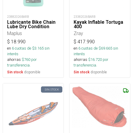
23882026BARB
23382026BARB
Lubricante Bike Chain
Kayak Inflable Tortuga
Lube Dry Condition
400
Maplus
Zray
$
18.990
$
417.990
en
6
cuotas de $
3.165
sin
en
6
cuotas de $
69.665
sin
interés
interés
ahorras
$
760
por
ahorras
$
16.720
por
transferencia.
transferencia.
disponible
disponible
Sin stock
Sin stock
SIN STOCK