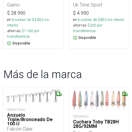
Gamo
Uk Time Sport
$
28.990
$
4.990
en
6
cuotas de $
4.832
sin
en
6
cuotas de $
832
sin interés
interés
ahorras
$
200
por
ahorras
$
1.160
por
transferencia.
transferencia.
Disponible
Disponible
Más de la marca
TEC091104-C
Anzuelo
TEC090602
Triple/Bronceado De
Cuchara Toby TB28H
100 U
28G/92MM
Falcon Claw