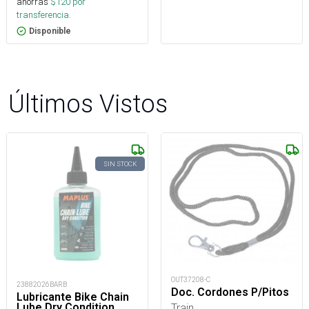
ahorras
$
120
por
transferencia.
Disponible
Últimos Vistos
SIN STOCK
OUT37208-C
23882026BARB
Doc. Cordones P/Pitos
Lubricante Bike Chain
Lube Dry Condition
Train