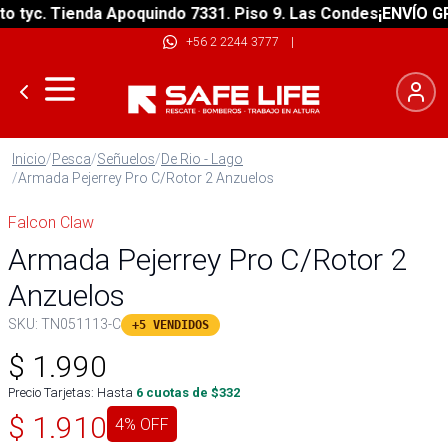
tyc. Tienda Apoquindo 7331. Piso 9. Las Condes
¡ENVÍO GRAT
+56 2 2244 3777
|
Inicio
/
Pesca
/
Señuelos
/
De Rio - Lago
/
Armada Pejerrey Pro C/Rotor 2 Anzuelos
Falcon Claw
Armada Pejerrey Pro C/Rotor 2
Anzuelos
SKU:
TN051113-C
+5 VENDIDOS
$
1.990
Precio Tarjetas: Hasta
6
cuotas de $
332
$
1.910
4
% OFF