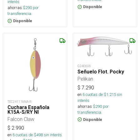
interés
Disponible
ahorras
$
290
por
transferencia.
Disponible
G240606
Señuelo Flot. Pocky
Pelikan
$
7.290
en
6
cuotas de $
1.215
sin
interés
TEC241116NA-R
ahorras
$
290
por
Cuchara Española
K15A-S/RY NI
transferencia.
Falcon Claw
Disponible
$
2.990
en
6
cuotas de $
498
sin interés