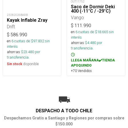
OUT11752
Saco de Dormir Deki
400 (-11°C / -29°C)
23282026BARB
Vango
Kayak Inflable Zray
$
111.990
Drift
en
6
cuotas de $
18.665
sin
$
586.990
interés
en
6
cuotas de $
97.832
sin
ahorras
$
4.480
por
interés
transferencia.
ahorras
$
23.480
por
transferencia.
LLEGA MAÑANA✔️TIENDA
disponible
Sin stock
APOQUINDO
+70 Vendidos
DESPACHO A TODO CHILE
Despachamos Gratis a Santiago y Regiones por compras sobre
$150.000