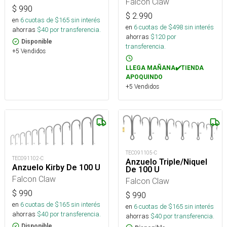
Falcon Claw
$
990
$
2.990
en
6
cuotas de $
165
sin interés
en
6
cuotas de $
498
sin interés
ahorras
$
40
por transferencia.
ahorras
$
120
por
Disponible
transferencia.
+5 Vendidos
LLEGA MAÑANA✔️TIENDA
APOQUINDO
+5 Vendidos
TEC091105-C
TEC091102-C
Anzuelo Triple/Niquel
Anzuelo Kirby De 100 U
De 100 U
Falcon Claw
Falcon Claw
$
990
$
990
en
6
cuotas de $
165
sin interés
en
6
cuotas de $
165
sin interés
ahorras
$
40
por transferencia.
ahorras
$
40
por transferencia.
Disponible