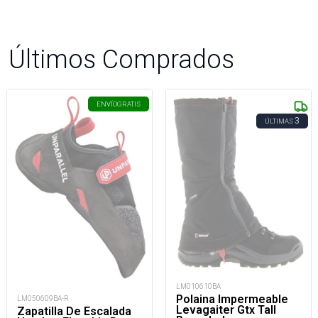
Últimos Comprados
ENVÍO
GRATIS
3
ÚLTIMAS
LM010610BA
Polaina Impermeable
LM050609BA-R
Levagaiter Gtx Tall
Zapatilla De Escalada