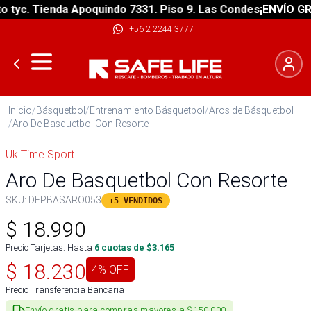
yc. Tienda Apoquindo 7331. Piso 9. Las Condes
¡ENVÍO GRATI
+56 2 2244 3777
|
Inicio
/
Básquetbol
/
Entrenamiento Básquetbol
/
Aros de Básquetbol
/
Aro De Basquetbol Con Resorte
Uk Time Sport
Aro De Basquetbol Con Resorte
SKU:
DEPBASARO053
+5 VENDIDOS
$
18.990
Precio Tarjetas: Hasta
6
cuotas de $
3.165
$
18.230
4
% OFF
Precio Transferencia Bancaria
Envío gratis para compras mayores a $150.000