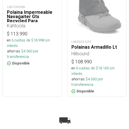
LM010609BA
Polaina Impermeable
Navagaiter Gtx
Recycled Para
Trekking, Nieve Y
Kahtoola
Montaña
$
113.990
en
6
cuotas de $
18.998
sin
LMO260510FE
interés
Polainas Armadillo Lt
ahorras
$
4.560
por
Hillsound
transferencia.
$
108.990
Disponible
en
6
cuotas de $
18.165
sin
interés
ahorras
$
4.360
por
transferencia.
Disponible