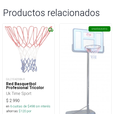
Productos relacionados
ENVÍO
GRATIS
GIL210425BA-R
Red Basquetbol
Profesional Tricolor
Uk Time Sport
$
2.990
en
6
cuotas de $
498
sin interés
ahorras
$
120
por