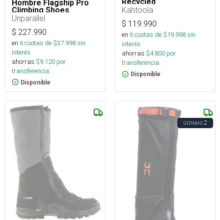
Recycled
Hombre Flagship Pro
Kahtoola
Climbing Shoes
Unparallel
$
119.990
$
227.990
en
6
cuotas de $
19.998
sin
en
6
cuotas de $
37.998
sin
interés
interés
ahorras
$
4.800
por
ahorras
$
9.120
por
transferencia.
transferencia.
Disponible
Disponible
2
ÚLTIMAS