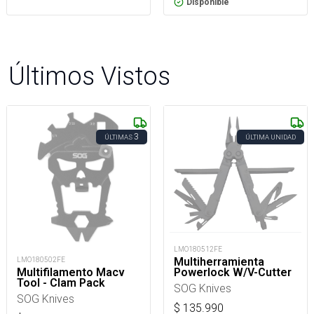
Disponible
Últimos Vistos
3
ÚLTIMAS
ÚLTIMA UNIDAD
LMO180512FE
Multiherramienta
LMO180502FE
Powerlock W/V-Cutter
Multifilamento Macv
Tool - Clam Pack
SOG Knives
SOG Knives
$
135.990