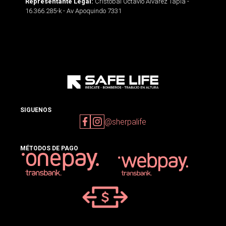
Cristobal Octavio Alvarez Tapia -
Representante Legal:
16.366.285-k - Av Apoquindo 7331
SIGUENOS
@sherpalife
MÉTODOS DE PAGO