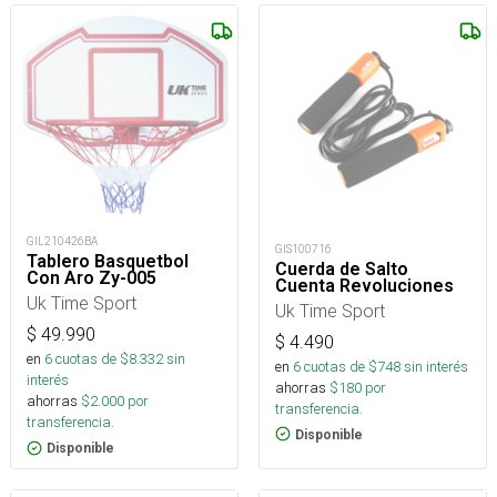
GIL210426BA
GIS100716
Tablero Basquetbol
Cuerda de Salto
Con Aro Zy-005
Cuenta Revoluciones
Uk Time Sport
Uk Time Sport
$
49.990
$
4.490
en
6
cuotas de $
8.332
sin
en
6
cuotas de $
748
sin interés
interés
ahorras
$
180
por
ahorras
$
2.000
por
transferencia.
transferencia.
Disponible
Disponible