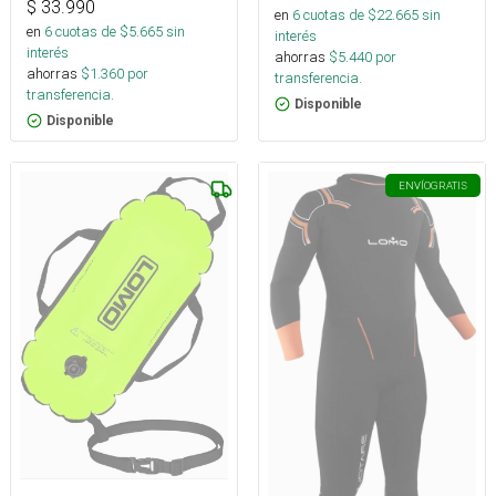
$
33.990
en
6
cuotas de $
22.665
sin
en
6
cuotas de $
5.665
sin
interés
interés
ahorras
$
5.440
por
ahorras
$
1.360
por
transferencia.
transferencia.
Disponible
Disponible
ENVÍO
GRATIS