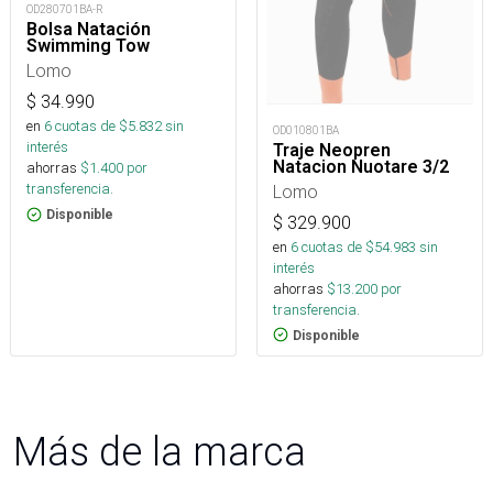
OD280701BA-R
Bolsa Natación
Swimming Tow
Lomo
$
34.990
en
6
cuotas de $
5.832
sin
OD010801BA
interés
Traje Neopren
Natacion Nuotare 3/2
ahorras
$
1.400
por
transferencia.
Lomo
Disponible
$
329.900
en
6
cuotas de $
54.983
sin
interés
ahorras
$
13.200
por
transferencia.
Disponible
Más de la marca