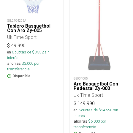
GIL210426BA
Tablero Basquetbol
Con Aro Zy-005
Uk Time Sport
$
49.990
en
6
cuotas de $
8.332
sin
interés
ahorras
$
2.000
por
transferencia.
Disponible
GS031005
Aro Basquetbol Con
Pedestal Zy-003
Uk Time Sport
$
149.990
en
6
cuotas de $
24.998
sin
interés
ahorras
$
6.000
por
transferencia.