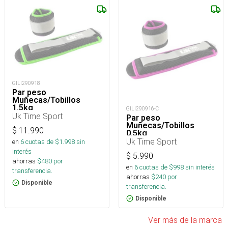
GILI290918
Par peso
Muñecas/Tobillos
1.5kg
GILI290916-C
Uk Time Sport
Par peso
Muñecas/Tobillos
$
11.990
0.5kg
Uk Time Sport
en
6
cuotas de $
1.998
sin
interés
$
5.990
ahorras
$
480
por
en
6
cuotas de $
998
sin interés
transferencia.
ahorras
$
240
por
Disponible
transferencia.
Disponible
Ver más de la marca