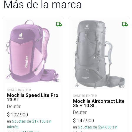
Más de la marca
CHM021607FE-R
Mochila Speed Lite Pro
CHM010404FE-R
23 SL
Mochila Aircontact Lite
35 + 10 SL
Deuter
Deuter
$
102.900
$
147.900
en
6
cuotas de $
17.150
sin
interés
en
6
cuotas de $
24.650
sin