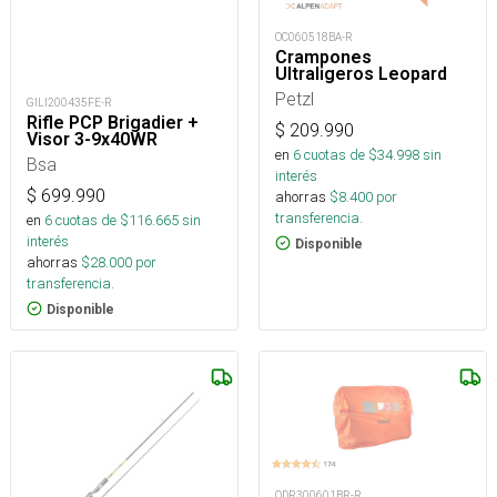
OC060518BA-R
Crampones
Ultraligeros Leopard
Petzl
GILI200435FE-R
Rifle PCP Brigadier +
$
209.990
Visor 3-9x40WR
en
6
cuotas de $
34.998
sin
Bsa
interés
$
699.990
ahorras
$
8.400
por
transferencia.
en
6
cuotas de $
116.665
sin
interés
Disponible
ahorras
$
28.000
por
transferencia.
Disponible
ODR300601BR-R