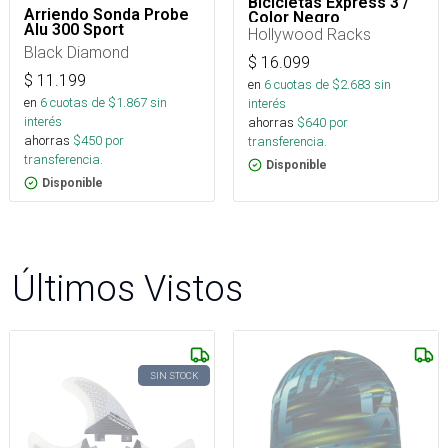
Bicicletas Express 3 /
Arriendo Sonda Probe
Color Negro
Alu 300 Sport
Hollywood Racks
Black Diamond
$
16.099
$
11.199
en
6
cuotas de $
2.683
sin
en
6
cuotas de $
1.867
sin
interés
interés
ahorras
$
640
por
ahorras
$
450
por
transferencia.
transferencia.
Disponible
Disponible
Últimos Vistos
SIN STOCK