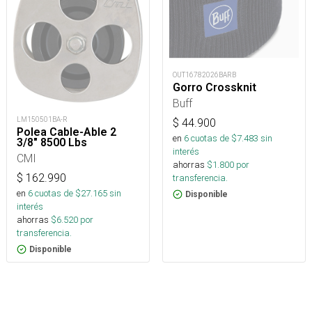
OUT16782026BARB
Gorro Crossknit
Buff
LM150501BA-R
$
44.900
Polea Cable-Able 2
en
6
cuotas de $
7.483
sin
3/8" 8500 Lbs
interés
CMI
ahorras
$
1.800
por
$
162.990
transferencia.
en
6
cuotas de $
27.165
sin
Disponible
interés
ahorras
$
6.520
por
transferencia.
Disponible