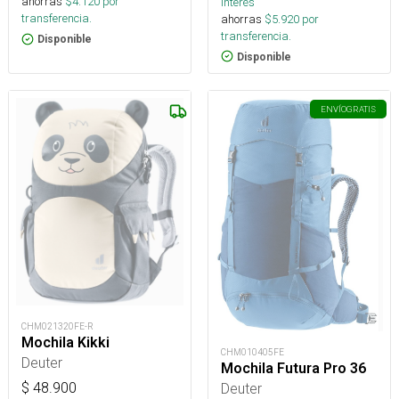
ahorras
$
4.120
por
interés
transferencia.
ahorras
$
5.920
por
transferencia.
Disponible
Disponible
ENVÍO
GRATIS
CHM021320FE-R
Mochila Kikki
CHM010405FE
Deuter
Mochila Futura Pro 36
Deuter
$
48.900