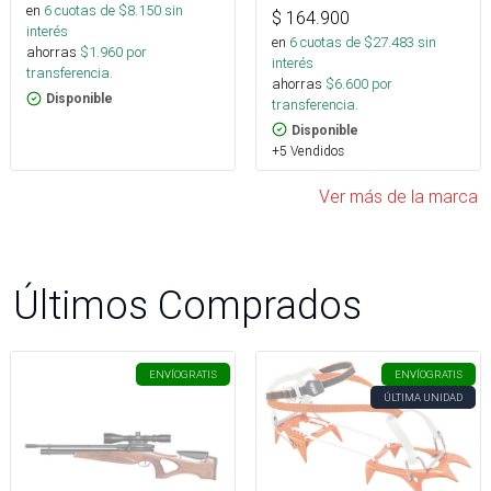
en
6
cuotas de $
8.150
sin
$
164.900
interés
en
6
cuotas de $
27.483
sin
ahorras
$
1.960
por
interés
transferencia.
ahorras
$
6.600
por
Disponible
transferencia.
Disponible
+5 Vendidos
Ver más de la marca
Últimos Comprados
ENVÍO
GRATIS
ENVÍO
GRATIS
ÚLTIMA UNIDAD