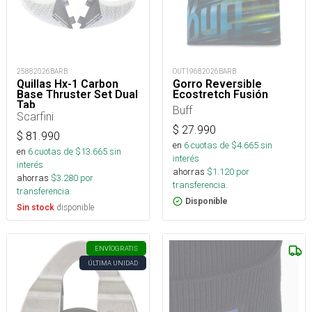
25882026BARB
OUT19682026BARB
Quillas Hx-1 Carbon
Gorro Reversible
Base Thruster Set Dual
Ecostretch Fusión
Tab
Buff
Scarfini
$
27.990
$
81.990
en
6
cuotas de $
4.665
sin
en
6
cuotas de $
13.665
sin
interés
interés
ahorras
$
1.120
por
ahorras
$
3.280
por
transferencia.
transferencia.
Disponible
disponible
Sin stock
ENVÍO
GRATIS
ÚLTIMA UNIDAD