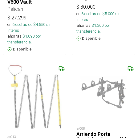
V600 Vault
$
30.000
Pelican
en
6
cuotas de $
5.000
sin
$
27.299
interés
en
6
cuotas de $
4.550
sin
ahorras
$
1.200
por
interés
transferencia.
ahorras
$
1.090
por
Disponible
transferencia.
Disponible
ar008
Arriendo Porta
ar013