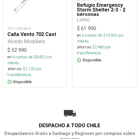
Refugio Emergency
Storm Shelter 2-3 - 2
personas
Lomo
$
61.990
TEC110407BA-R
Caña Vento 702 Cast
en
6
cuotas de $
10.332
sin
Alcedo Modularis
interés
ahorras
$
2.480
por
$
52.990
transferencia.
en
6
cuotas de $
8.832
sin
Disponible
interés
ahorras
$
2.120
por
transferencia.
Disponible
DESPACHO A TODO CHILE
Despachamos Gratis a Santiago y Regiones por compras sobre