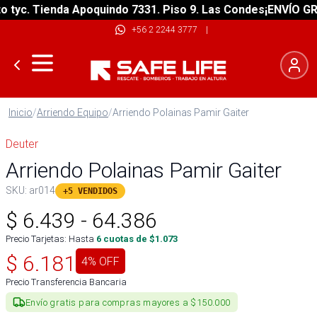
yc. Tienda Apoquindo 7331. Piso 9. Las Condes
¡ENVÍO GRATI
+56 2 2244 3777
|
Inicio
/
Arriendo Equipo
/
Arriendo Polainas Pamir Gaiter
Deuter
Arriendo Polainas Pamir Gaiter
SKU:
ar014
+5 VENDIDOS
$
6.439
-
64.386
Precio Tarjetas: Hasta
6
cuotas de $
1.073
$
6.181
4
% OFF
Precio Transferencia Bancaria
Envío gratis para compras mayores a $150.000