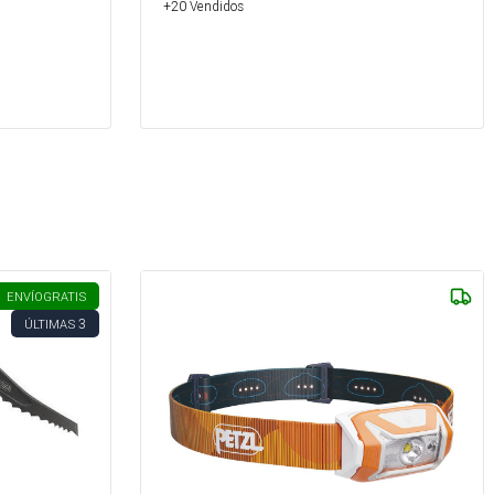
+20 Vendidos
ENVÍO
GRATIS
3
ÚLTIMAS