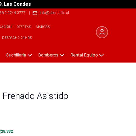
9. Las Condes
56 2 2244 3777
|
info@sherpalife.cl
DACIÓN
OFERTAS
MARCAS
DESPACHO 24 HRS
Cuchilleria
Bomberos
Rental Equipo
 Frenado Asistido
$
28.332