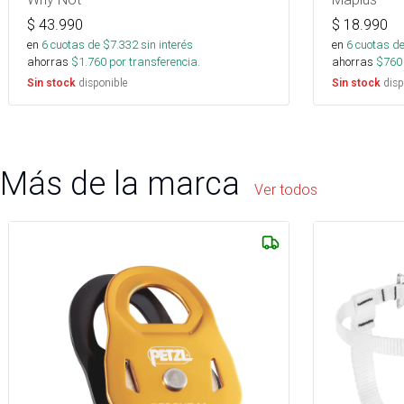
$
43.990
$
18.990
en
6
cuotas de $
7.332
sin interés
en
6
cuotas de
ahorras
$
1.760
por transferencia.
ahorras
$
760
disponible
disp
Sin stock
Sin stock
Más de la marca
Ver todos