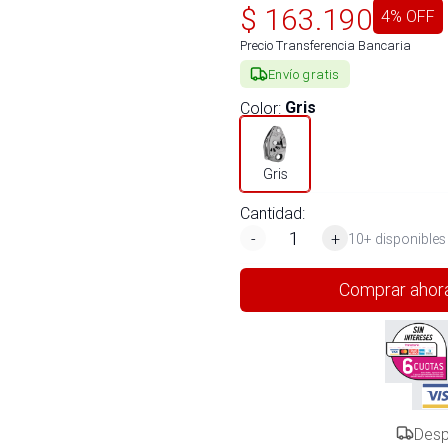
$
163.190
4
% OFF
Precio Transferencia Bancaria
Envío gratis
Color
:
Gris
Gris
Cantidad:
-
+
10+ disponibles
Comprar ahor
Desp