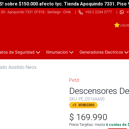
S! sobre $150.000 afecto tyc. Tienda Apoquindo 7331. Piso 
9:00
-
Apoquindo 7331 Of 918 - Santiago - Chile
|
+56 2 2244 3777
|
+
LIQUI
atos de Seguridad
Ilimuniacion
Generadores Electricos
ado Asistido Neox
Petzl
Descensores De
SKU:
PE_D016AA00
+5 VENDIDOS
$
169.990
Precio Tarjetas: Hasta
6
cuotas de 