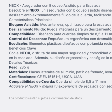
NEOX - Asegurador con Bloqueo Asistido para Escalada
Descubre el
NEOX
, un asegurador con bloqueo asistido diseña
deslizamiento extremadamente fluido de la cuerda, facilitand
Características Principales
Bloqueo Asistido:
Mediante leva, optimizado para la escalada
Deslizamiento Fluido:
Rueda integrada para un deslizamiento 
Compatibilidad:
Diseñado para cuerdas simples de 8,5 a 11 m
Control del Descenso:
Empuñadura ergonómica con desmultipl
Ecodiseño:
Elementos plásticos diseñados con poliamida recic
Beneficios Clave
Con el
NEOX
, disfruta de una mayor seguridad y comodidad dur
en la escalada. Además, su diseño ergonómico y ecológico lo 
Detalles Técnicos
Peso:
235 g
Materiales:
Placas laterales de aluminio, patín de frenado, le
Certificaciones:
CE EN15151-1, UKCA, UIAA
Compatibilidad de Cuerda:
Cuerda simple de 8,5 a 11 mm
Adquiere el NEOX y mejora tu experiencia de escalada con se
Los productos están sujetos a confirmación de stock.