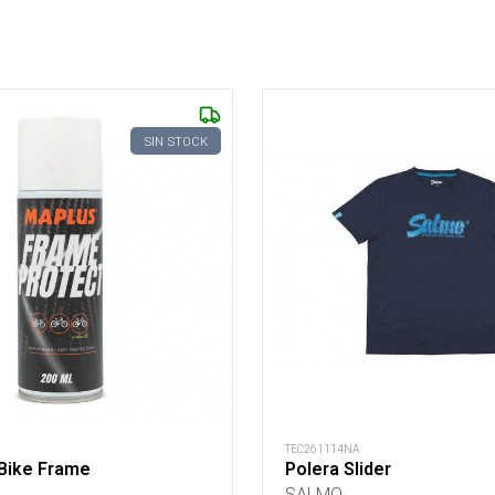
SIN STOCK
TEC261114NA
 Bike Frame
Polera Slider
SALMO