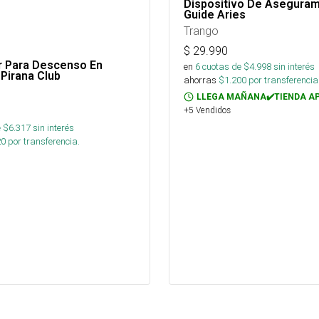
Dispositivo De Aseguram
Guide Aries
Trango
$
29.990
 Para Descenso En
en
6
cuotas de $
4.998
sin interés
Pirana Club
ahorras
$
1.200
por transferencia
LLEGA MAÑANA✔️TIENDA A
+5 Vendidos
 $
6.317
sin interés
20
por transferencia.