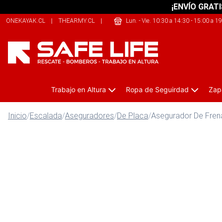
¡ENVÍO GRATI
ONEKAYAK.CL
|
THEARMY.CL
|
THECLIMB.CL
Lun. - Vie. 10:30 a 14:30 - 15:00 a 1
Trabajo en Altura
Ropa de Seguirdad
Zap
Inicio
/
Escalada
/
Aseguradores
/
De Placa
/
Asegurador De Fren