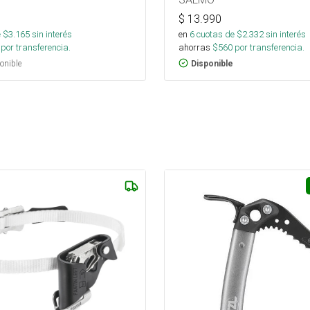
$
13.990
 $
3.165
sin interés
en
6
cuotas de $
2.332
sin interés
por transferencia.
ahorras
$
560
por transferencia.
onible
Disponible