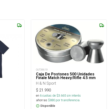
OUT38619
Caja De Postones 500 Unidades
Finale Match Heavy/Rifle 4.5 mm
H & N Sport
$
21.990
en
6
cuotas de $
3.665
sin interés
ahorras
$
880
por transferencia.
Disponible