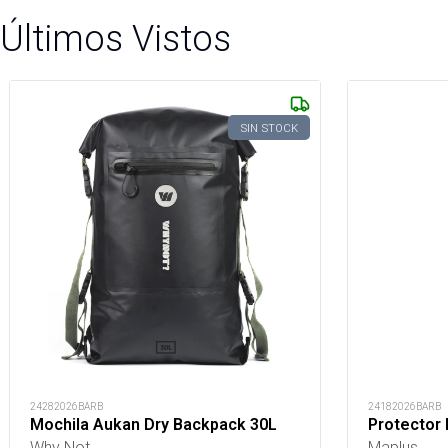
Últimos Vistos
SIN STOCK
24282026BARB
24182026BARB
Mochila Aukan Dry Backpack 30L
Protector
Why Not
Maplus