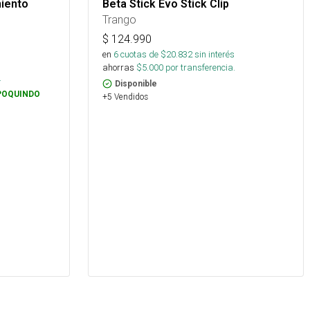
iento
Beta Stick Evo Stick Clip
Trango
$
124.990
en
6
cuotas de $
20.832
sin interés
ahorras
$
5.000
por transferencia.
.
Disponible
POQUINDO
+5 Vendidos