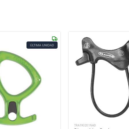
ÚLTIMA UNIDAD
TRA190201NAD