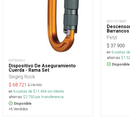
OCH1107BA00
Descensor
Barrancos 
Petzl
$
37.900
en
6
cuotas de
ahorras
$
1.5
OUT36656-C
Disponible
Dispositivo De Aseguramiento
Cuerda - Rama Set
Singing Rock
$
68.721
$
78.990
en
6
cuotas de $
11.454
sin interés
ahorras
$
2.750
por transferencia.
Disponible
+5 Vendidos