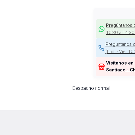
Pregúntanos 
10:30 a 14:30
Pregúntanos d
(
Lun. - Vie. 10
Visítanos en
Santiago - Ch
Despacho normal