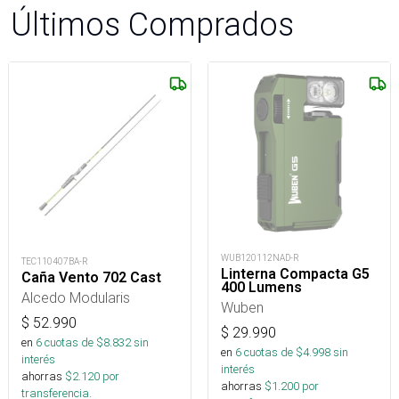
Últimos Comprados
WUB120112NAD-R
TEC110407BA-R
Linterna Compacta G5
Caña Vento 702 Cast
400 Lumens
Alcedo Modularis
Wuben
$
52.990
$
29.990
en
6
cuotas de $
8.832
sin
en
6
cuotas de $
4.998
sin
interés
interés
ahorras
$
2.120
por
ahorras
$
1.200
por
transferencia.