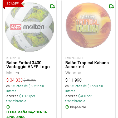
30
%
OFF
b010625-C
LMO190502FE
Balon Futbol 3400
Balón Tropical Kahuna
Vantaggio ANFP Logo
Assorted
Molten
Waboba
$
34.333
$
11.990
$
48.990
en
6
cuotas de $
5.722
sin
en
6
cuotas de $
1.998
sin
interés
interés
ahorras
$
1.370
por
ahorras
$
480
por
transferencia.
transferencia.
Disponible
LLEGA MAÑANA✔️TIENDA
APOQUINDO