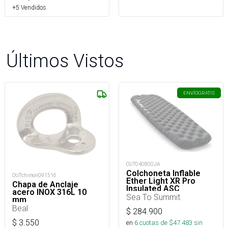
+5 Vendidos
Últimos Vistos
ENVÍO
GRATIS
OUT040800JA
Colchoneta Inflable
OUTchimon091516
Ether Light XR Pro
Chapa de Anclaje
Insulated ASC
acero INOX 316L 10
Rect.Reg.Wide
Sea To Summit
mm
Beal
$
284.900
$
3.550
en
6
cuotas de $
47.483
sin