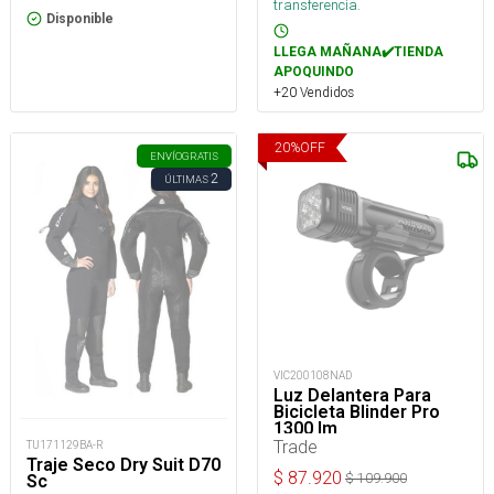
transferencia.
Disponible
LLEGA MAÑANA✔️TIENDA
APOQUINDO
+20 Vendidos
20
%
OFF
ENVÍO
GRATIS
2
ÚLTIMAS
VIC200108NAD
Luz Delantera Para
Bicicleta Blinder Pro
1300 lm
Trade
TU171129BA-R
Traje Seco Dry Suit D70
$
87.920
$
109.900
Sc