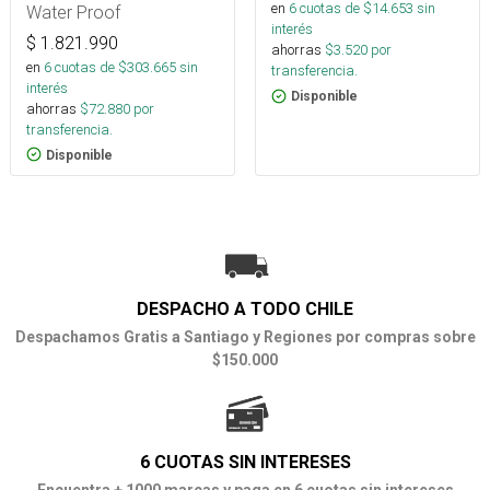
en
6
cuotas de $
14.653
sin
Water Proof
interés
$
1.821.990
ahorras
$
3.520
por
en
6
cuotas de $
303.665
sin
transferencia.
interés
Disponible
ahorras
$
72.880
por
transferencia.
Disponible
DESPACHO A TODO CHILE
Despachamos Gratis a Santiago y Regiones por compras sobre
$150.000
6 CUOTAS SIN INTERESES
Encuentra + 1000 marcas y paga en 6 cuotas sin intereses