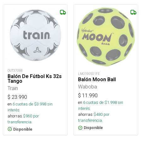
OUT37088
LMO190501FE
Balón De Fútbol Ks 32s
Balón Moon Ball
Tango
Waboba
Train
$
11.990
$
23.990
en
6
cuotas de $
1.998
sin
en
6
cuotas de $
3.998
sin
interés
interés
ahorras
$
480
por
ahorras
$
960
por
transferencia.
transferencia.
Disponible
Disponible