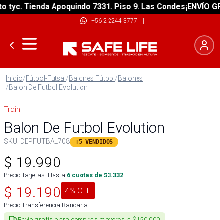
yc. Tienda Apoquindo 7331. Piso 9. Las Condes
¡ENVÍO GRATI
+56 2 2244 3777
|
Inicio
/
Fútbol-Futsal
/
Balones Fútbol
/
Balones
/
Balon De Futbol Evolution
Train
Balon De Futbol Evolution
SKU:
DEPFUTBAL708
+5 VENDIDOS
$
19.990
Precio Tarjetas: Hasta
6
cuotas de $
3.332
$
19.190
4
% OFF
Precio Transferencia Bancaria
Envío gratis para compras mayores a $150.000