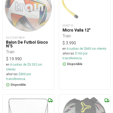
G040710
Micro Valla 12"
Train
GIL210431BA-R
Balon De Futbol Gioco
$
3.990
N°5
en
6
cuotas de $
665
sin interés
Train
ahorras
$
160
por
transferencia.
$
19.990
en
6
cuotas de $
3.332
sin
Disponible
interés
ahorras
$
800
por
transferencia.
Disponible