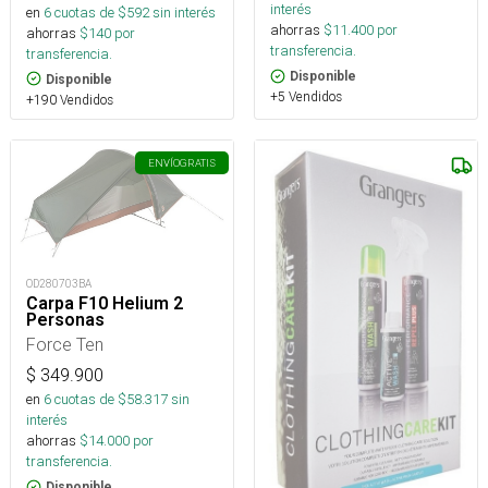
interés
en
6
cuotas de $
592
sin interés
ahorras
$
11.400
por
ahorras
$
140
por
transferencia.
transferencia.
Disponible
Disponible
+5 Vendidos
+190 Vendidos
ENVÍO
GRATIS
OD280703BA
Carpa F10 Helium 2
Personas
Force Ten
$
349.900
en
6
cuotas de $
58.317
sin
interés
ahorras
$
14.000
por
transferencia.
Disponible