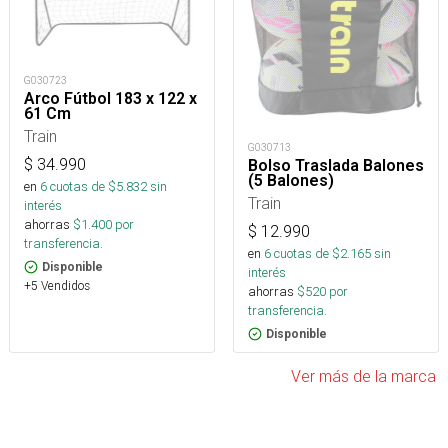
G030723
Arco Fútbol 183 x 122 x
61 Cm
Train
G030713
$
34.990
Bolso Traslada Balones
(5 Balones)
en
6
cuotas de $
5.832
sin
Train
interés
ahorras
$
1.400
por
$
12.990
transferencia.
en
6
cuotas de $
2.165
sin
Disponible
interés
+5 Vendidos
ahorras
$
520
por
transferencia.
Disponible
Ver más de la marca