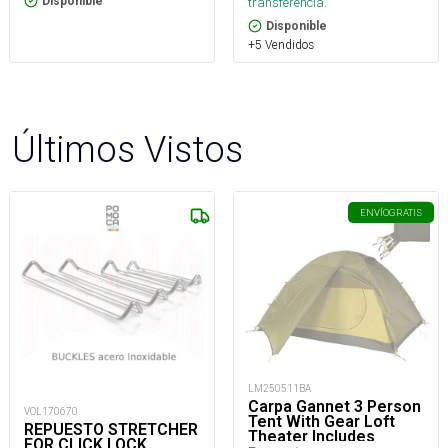
Disponible
transferencia.
Disponible
+5 Vendidos
Últimos Vistos
ENVÍO
GRATIS
LM250511BA
Carpa Gannet 3 Person
VOL170670
Tent With Gear Loft
REPUESTO STRETCHER
Theater Includes
FOR CLICK LOCK