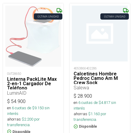
ÚLTIMA UNIDAD
ÚLTIMA UNIDAD
4053866402286
Calcetines Hombre
OUT28650
Pedroc Camo Am M
Linterna PackLite Max
Crew Sock
2-en-1 Cargador De
Salewa
Teléfono
LuminAID
$
28.900
$
54.900
en
6
cuotas de $
4.817
sin
en
6
cuotas de $
9.150
sin
interés
interés
ahorras
$
1.160
por
ahorras
$
2.200
por
transferencia.
transferencia.
Disponible
Disponible