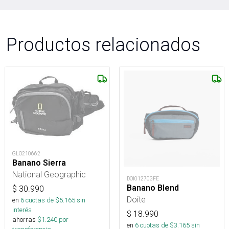
Productos relacionados
GLO210662
Banano Sierra
National Geographic
DOI012703FE
Banano Blend
$
30.990
Doite
en
6
cuotas de $
5.165
sin
interés
$
18.990
ahorras
$
1.240
por
en
6
cuotas de $
3.165
sin