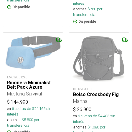
transferencia.
interés
Disponible
ahorras
$
760
por
transferencia.
Disponible
LMO190512FE
Riñonera Minimalist
Belt Pack Azure
BEH290301FE
Mustang Survival
Bolso Crossbody Fig
Martha
$
144.990
en
6
cuotas de $
24.165
sin
$
26.900
interés
en
6
cuotas de $
4.483
sin
ahorras
$
5.800
por
interés
transferencia.
ahorras
$
1.080
por