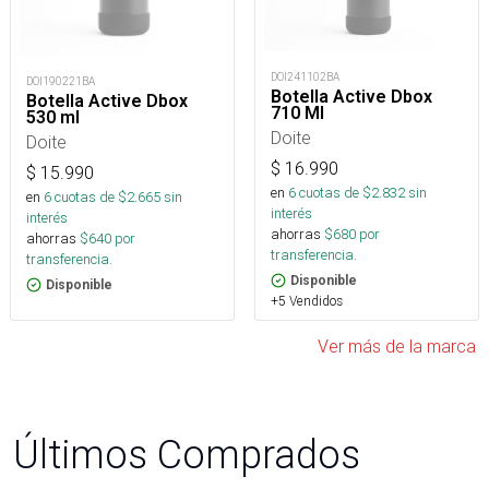
DOI241102BA
DOI190221BA
Botella Active Dbox
Botella Active Dbox
710 Ml
530 ml
Doite
Doite
$
16.990
$
15.990
en
6
cuotas de $
2.832
sin
en
6
cuotas de $
2.665
sin
interés
interés
ahorras
$
680
por
ahorras
$
640
por
transferencia.
transferencia.
Disponible
Disponible
+5 Vendidos
Ver más de la marca
Últimos Comprados