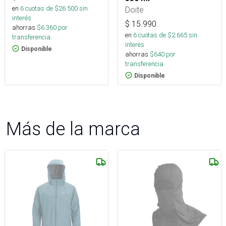
en
6
cuotas de $
26.500
sin
Doite
interés
$
15.990
ahorras
$
6.360
por
en
6
cuotas de $
2.665
sin
transferencia.
interés
Disponible
ahorras
$
640
por
transferencia.
Disponible
Más de la marca