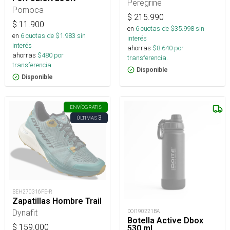
Footprint
Peregrine
Pomoca
$
215.990
$
11.900
en
6
cuotas de $
35.998
sin
en
6
cuotas de $
1.983
sin
interés
interés
ahorras
$
8.640
por
ahorras
$
480
por
transferencia.
transferencia.
Disponible
Disponible
ENVÍO
GRATIS
3
ÚLTIMAS
BEH270316FE-R
Zapatillas Hombre Trail
Dynafit
DOI190221BA
Botella Active Dbox
$
159.000
530 ml