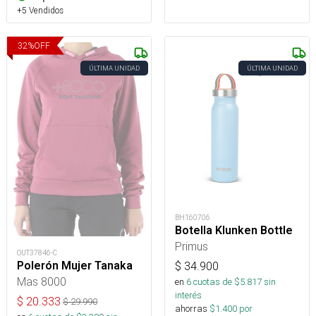
+5 Vendidos
32
%
OFF
ÚLTIMA UNIDAD
ÚLTIMA UNIDAD
BH160706
Botella Klunken Bottle
Primus
OUT37846-C
Polerón Mujer Tanaka
$
34.900
Mas 8000
en
6
cuotas de $
5.817
sin
interés
$
20.333
$
29.990
ahorras
$
1.400
por