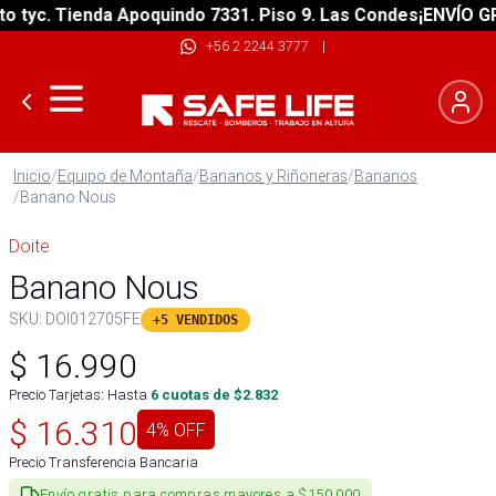
yc. Tienda Apoquindo 7331. Piso 9. Las Condes
¡ENVÍO GRATI
+56 2 2244 3777
|
Inicio
/
Equipo de Montaña
/
Bananos y Riñoneras
/
Bananos
/
Banano Nous
Doite
Banano Nous
SKU:
DOI012705FE
+5 VENDIDOS
$
16.990
Precio Tarjetas: Hasta
6
cuotas de $
2.832
$
16.310
4
% OFF
Precio Transferencia Bancaria
Envío gratis para compras mayores a $150.000