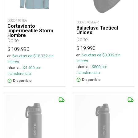
DOI261101BA
DOI070405BA-R
Cortaviento
Balaclava Tactical
Impermeable Storm
Unisex
Hombre
Doite
Doite
$
19.990
$
109.990
en
6
cuotas de $
3.332
sin
en
6
cuotas de $
18.332
sin
interés
interés
ahorras
$
800
por
ahorras
$
4.400
por
transferencia.
transferencia.
Disponible
Disponible