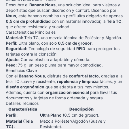
Descubre el
Banano Nous
, una solución ideal para viajeros y
deportistas que buscan discreción y confort. Diseñado por
Nous
, este banano combina un perfil ultra delgado de apenas
0,5 cm de profundidad
con un material innovador, la
Tela TC
,
que ofrece resistencia y suavidad.
Características Principales
Material:
Tela TC, una mezcla técnica de Poliéster y Algodón.
Perfil:
Ultra plano, con solo
0,5 cm de grosor
.
Seguridad:
Tecnología de seguridad
RFID
para proteger tus
tarjetas contra la clonación.
Ajuste:
Correa elástica adaptable y cómoda.
Peso:
75 g, un peso pluma para mayor comodidad.
Beneficios Clave
Con el
Banano Nous
, disfruta de
confort al tacto
, gracias a la
tela TC suave y resistente,
repelencia y limpieza
fáciles, y un
diseño ergonómico
que se adapta a tus movimientos.
Además, cuenta con
organización esencial
para llevar tus
documentos y tarjetas de forma ordenada y segura.
Detalles Técnicos
Característica
Descripción
Perfil:
Ultra Plano
(0,5 cm de grosor).
Material (Tela
Mezcla Poliéster/Algodón (Suave y
TC):
Resistente).