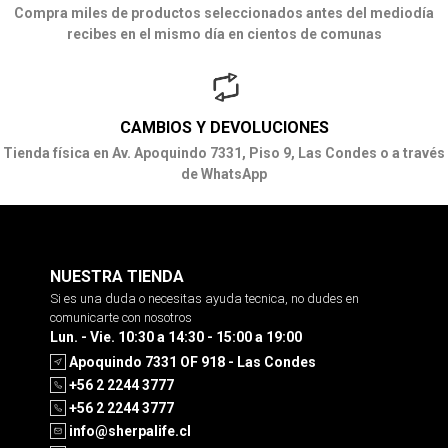
Compra miles de productos seleccionados antes del mediodía
recibes en el mismo día en cientos de comunas
CAMBIOS Y DEVOLUCIONES
Tienda física en Av. Apoquindo 7331, Piso 9, Las Condes o a través
de WhatsApp
NUESTRA TIENDA
Si es una duda o necesitas ayuda tecnica, no dudes en
comunicarte con nosotros
Lun. - Vie. 10:30 a 14:30 - 15:00 a 19:00
Apoquindo 7331 OF 918 - Las Condes
+56 2 2244 3777
+56 2 2244 3777
info@sherpalife.cl