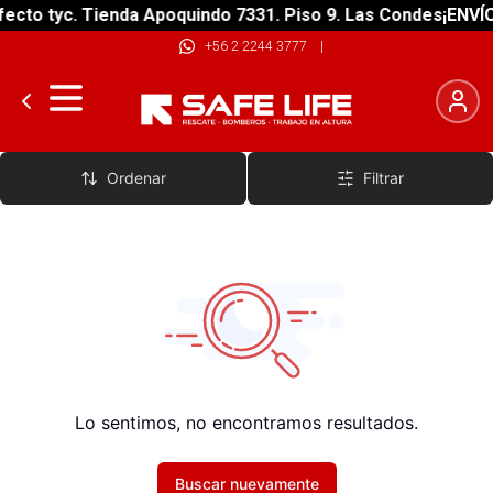
ecto tyc. Tienda Apoquindo 7331. Piso 9. Las Condes
¡ENVÍO
+56 2 2244 3777
|
Bicicletas Cross Country
Ordenar
Filtrar
Lo sentimos, no encontramos resultados.
Buscar nuevamente