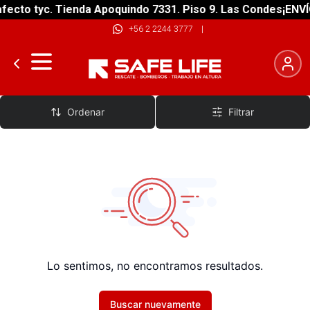
fecto tyc. Tienda Apoquindo 7331. Piso 9. Las Condes
¡ENVÍ
+56 2 2244 3777
|
Bicicletas Estáticas
Ordenar
Filtrar
Lo sentimos, no encontramos resultados.
Buscar nuevamente