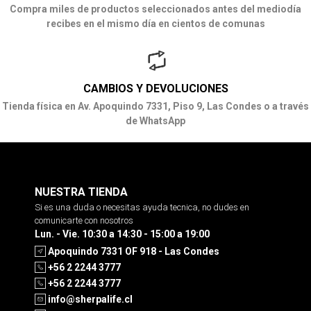
Compra miles de productos seleccionados antes del mediodía
recibes en el mismo día en cientos de comunas
CAMBIOS Y DEVOLUCIONES
Tienda física en Av. Apoquindo 7331, Piso 9, Las Condes o a través
de WhatsApp
NUESTRA TIENDA
Si es una duda o necesitas ayuda tecnica, no dudes en
comunicarte con nosotros
Lun. - Vie. 10:30 a 14:30 - 15:00 a 19:00
Apoquindo 7331 OF 918 - Las Condes
+56 2 2244 3777
+56 2 2244 3777
info@sherpalife.cl