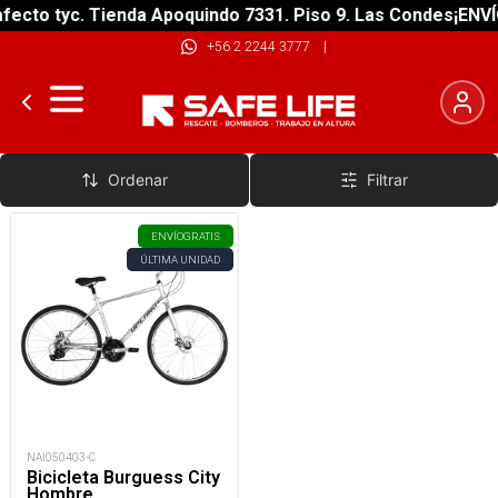
fecto tyc. Tienda Apoquindo 7331. Piso 9. Las Condes
¡ENVÍ
+56 2 2244 3777
|
Bicicletas Urbanas
Ordenar
Filtrar
ENVÍO
GRATIS
ÚLTIMA UNIDAD
NAI050403-C
Bicicleta Burguess City
Hombre