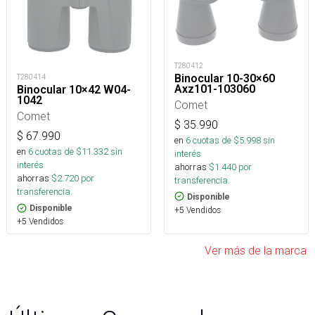
T280412
Binocular 10-30×60
T280414
Axz101-103060
Binocular 10×42 W04-
1042
Comet
Comet
$
35.990
$
67.990
en
6
cuotas de $
5.998
sin
en
6
cuotas de $
11.332
sin
interés
interés
ahorras
$
1.440
por
ahorras
$
2.720
por
transferencia.
transferencia.
Disponible
Disponible
+5 Vendidos
+5 Vendidos
Ver más de la marca