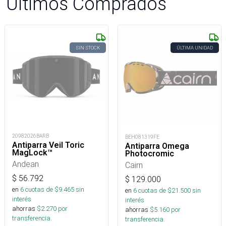
Últimos Comprados
SIN STOCK
ÚLTIMA UNIDAD
20982026BARB
BEH081319FE
Antiparra Veil Toric
Antiparra Omega
MagLock™
Photocromic
Andean
Cairn
$
56.792
$
129.000
en
6
cuotas de $
9.465
sin
en
6
cuotas de $
21.500
sin
interés
interés
ahorras
$
2.270
por
ahorras
$
5.160
por
transferencia.
transferencia.