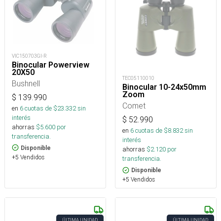
VIC150703GI-R
Binocular Powerview
20X50
TEC05110010
Bushnell
Binocular 10-24x50mm
Zoom
$
139.990
Comet
en
6
cuotas de $
23.332
sin
interés
$
52.990
ahorras
$
5.600
por
en
6
cuotas de $
8.832
sin
transferencia.
interés
Disponible
ahorras
$
2.120
por
+5 Vendidos
transferencia.
Disponible
+5 Vendidos
ÚLTIMA UNIDAD
ÚLTIMA UNIDAD