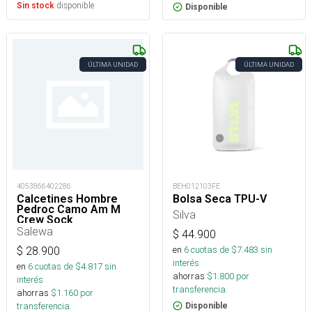
disponible
Sin stock
Disponible
ÚLTIMA UNIDAD
ÚLTIMA UNIDAD
4053866402286
BEH012103FE
Calcetines Hombre
Bolsa Seca TPU-V
Pedroc Camo Am M
Silva
Crew Sock
Salewa
$
44.900
en
6
cuotas de $
7.483
sin
$
28.900
interés
en
6
cuotas de $
4.817
sin
ahorras
$
1.800
por
interés
transferencia.
ahorras
$
1.160
por
transferencia.
Disponible