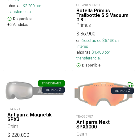
OUTvolk091023-C
ahorras
$
2.200
por
Botella Primus
transferencia.
Trailbottle S.S Vacuum
Disponible
0.8 L
Primus
+5 Vendidos
$
36.900
en
6
cuotas de $
6.150
sin
interés
ahorras
$
1.480
por
transferencia.
Disponible
ENVÍO
GRATIS
2
ÚLTIMAS
2
ÚLTIMAS
B140721
Antiparra Magnetik
TRA050787
SPX3
Antiparra Next
Cairn
SPX3000
Cairn
$
220.000