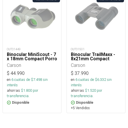
OUT31449
OUT31501
Binocular MiniScout - 7
Binocular TrailMaxx -
x 18mm Compact Porro
8x21mm Compact
Carson
Carson
$
44.990
$
37.990
en
6
cuotas de $
7.498
sin
en
6
cuotas de $
6.332
sin
interés
interés
ahorras
$
1.800
por
ahorras
$
1.520
por
transferencia.
transferencia.
Disponible
Disponible
+5 Vendidos