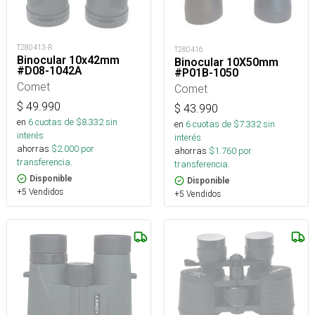
T280413-R
T280416
Binocular 10x42mm
Binocular 10X50mm
#D08-1042A
#P01B-1050
Comet
Comet
$
49.990
$
43.990
en
6
cuotas de $
8.332
sin
en
6
cuotas de $
7.332
sin
interés
interés
ahorras
$
2.000
por
ahorras
$
1.760
por
transferencia.
transferencia.
Disponible
Disponible
+5 Vendidos
+5 Vendidos