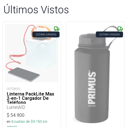
Últimos Vistos
ÚLTIMA UNIDAD
ÚLTIMA UNIDAD
OUT28650
Linterna PackLite Max
2-en-1 Cargador De
Teléfono
LuminAID
$
54.900
en
6
cuotas de $
9.150
sin
interés