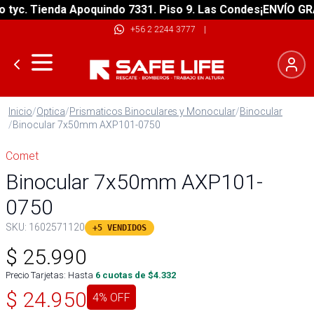
yc. Tienda Apoquindo 7331. Piso 9. Las Condes
¡ENVÍO GRATI
+56 2 2244 3777
|
Inicio
/
Optica
/
Prismaticos Binoculares y Monocular
/
Binocular
/
Binocular 7x50mm AXP101-0750
Comet
Binocular 7x50mm AXP101-
0750
SKU:
1602571120
+5 VENDIDOS
$
25.990
Precio Tarjetas: Hasta
6
cuotas de $
4.332
$
24.950
4
% OFF