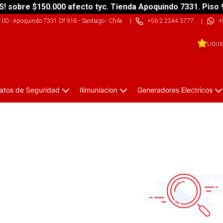
S! sobre $150.000 afecto tyc. Tienda Apoquindo 7331. Piso 
9:00
-
Apoquindo 7331 Of 918 - Santiago - Chile
|
+56 2 2244 3777
|
+
LIQUI
atos de Seguridad
Ilimuniacion
Generadores Electricos