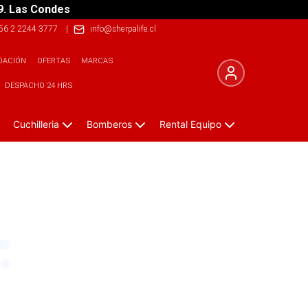
9. Las Condes
56 2 2244 3777
|
info@sherpalife.cl
DACIÓN
OFERTAS
MARCAS
DESPACHO 24 HRS
Cuchilleria
Bomberos
Rental Equipo