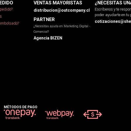
EDIDO
VENTAS MAYORISTAS
¿NECESITAS UN
pedido?
Escríbenos y te resp
distribucion@outcompany.cl
poder ayudarte en tu 
s
PARTNER
cotizaciones@sher
eembolsado?
¿Necesitas ayuda en Marketing Digital -
Comercial?
Agencia BIZEN
MÉTODOS DE PAGO