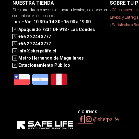
NUESTRA TIENDA
SOBRE TU P
Si es una duda o necesitas ayuda tecnica, no dudes en
¿Cómo hacer un 
comunicarte con nosotros
Envíos y Entrega
Lun. - Vie. 10:30 a 14:30 - 15:00 a 19:00
¿Satisfecho o R
Apoquindo 7331 OF 918 - Las Condes
+56 2 2244 3777
+56 2 2244 3777
info@sherpalife.cl
Metro Hernando de Magallanes
Estacionamiento Público
SIGUENOS
@sherpalife