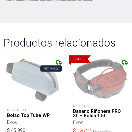
Productos relacionados
6
%
OFF
2
ÚLTIMAS
MKR061131-R
MKR100104-C
Banano Riñonera PRO
Bolso Top Tube WP
3L + Bolsa 1.5L
Evoc
Evoc
$
45.990
$
126.276
$
133.990