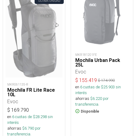
ÚLTIMA UNIDAD
MKR181201FE
Mochila Urban Pack
25L
Evoc
$
155.419
$
174.990
MKR061135-R
en
6
cuotas de $
25.903
sin
Mochila FR Lite Race
interés
10L
ahorras
$
6.220
por
Evoc
transferencia.
$
169.790
Disponible
en
6
cuotas de $
28.298
sin
interés
ahorras
$
6.790
por
transferencia.