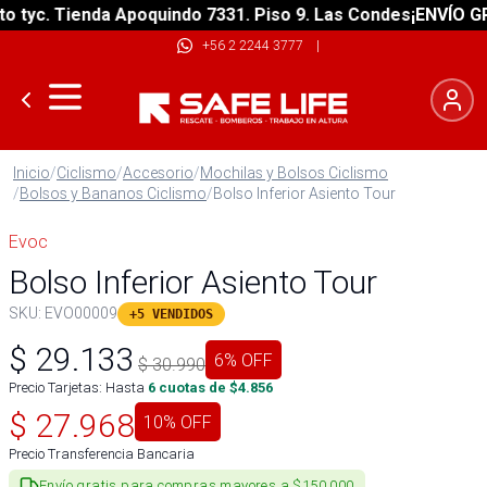
yc. Tienda Apoquindo 7331. Piso 9. Las Condes
¡ENVÍO GRATI
+56 2 2244 3777
|
Inicio
/
Ciclismo
/
Accesorio
/
Mochilas y Bolsos Ciclismo
/
Bolsos y Bananos Ciclismo
/
Bolso Inferior Asiento Tour
Evoc
Bolso Inferior Asiento Tour
SKU:
EVO00009
+5 VENDIDOS
$
29.133
6
% OFF
$
30.990
Precio Tarjetas: Hasta
6
cuotas de $
4.856
$
27.968
10
% OFF
Precio Transferencia Bancaria
Envío gratis para compras mayores a $150.000