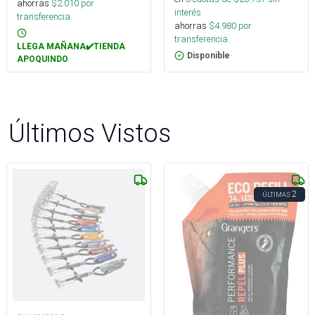
ahorras
$
2.010
por
interés
transferencia.
ahorras
$
4.980
por
transferencia.
LLEGA MAÑANA✔️TIENDA
Disponible
APOQUINDO
Últimos Vistos
2
ÚLTIMAS