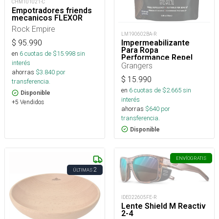
CHM101021-C
Empotradores friends
mecanicos FLEXOR
Rock Empire
LM190602BA-R
Impermeabilizante
$
95.990
Para Ropa
en
6
cuotas de $
15.998
sin
Performance Repel
interés
Plus Eco Refill 275 Ml
Grangers
ahorras
$
3.840
por
$
15.990
transferencia.
en
6
cuotas de $
2.665
sin
Disponible
interés
+5 Vendidos
ahorras
$
640
por
transferencia.
Disponible
ENVÍO
GRATIS
2
ÚLTIMAS
IDE022605FE-R
Lente Shield M Reactiv
2-4