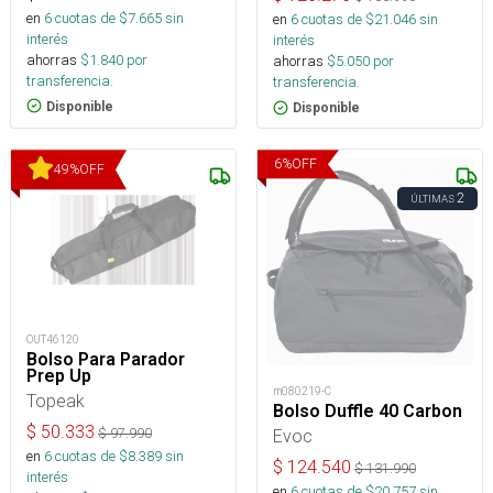
en
6
cuotas de $
7.665
sin
en
6
cuotas de $
21.046
sin
interés
interés
ahorras
$
1.840
por
ahorras
$
5.050
por
transferencia.
transferencia.
Disponible
Disponible
6
%
OFF
49
%
OFF
2
ÚLTIMAS
OUT46120
Bolso Para Parador
Prep Up
m080219-C
Topeak
Bolso Duffle 40 Carbon
$
50.333
$
97.990
Evoc
en
6
cuotas de $
8.389
sin
$
124.540
$
131.990
interés
en
6
cuotas de $
20.757
sin