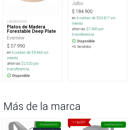
Julbo
$
184.900
en
6
cuotas de $
30.817
sin
LMO280502FE
interés
Platos de Madera
ahorras
$
7.400
por
Forestable Deep Plate
transferencia.
Evernew
Disponible
$
57.990
+5 Vendidos
en
6
cuotas de $
9.665
sin
interés
ahorras
$
2.320
por
transferencia.
Disponible
Más de la marca
11
%
OFF
ENVÍO
GRATIS
ENVÍO
GRATIS