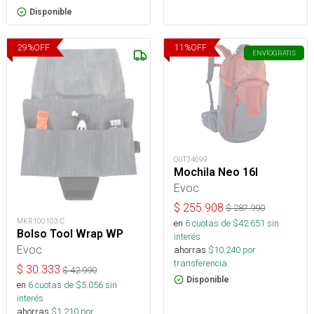
Disponible
29
%
OFF
11
%
OFF
ENVÍO
GRATIS
OUT34699
Mochila Neo 16I
Evoc
$
255.908
$
287.990
MKR100103-C
en
6
cuotas de $
42.651
sin
Bolso Tool Wrap WP
interés
Evoc
ahorras
$
10.240
por
transferencia.
$
30.333
$
42.990
Disponible
en
6
cuotas de $
5.056
sin
interés
ahorras
$
1.210
por