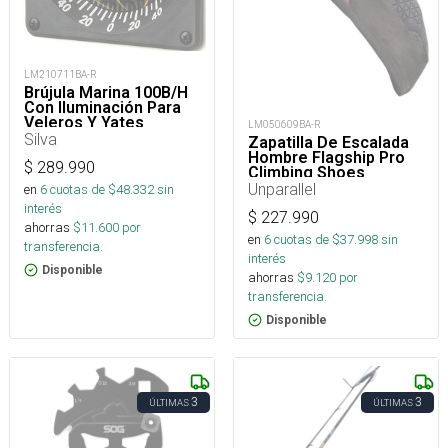
LM210711BA-R
Brújula Marina 100B/H
Con Iluminación Para
Veleros Y Yates
LM050609BA-R
Silva
Zapatilla De Escalada
Hombre Flagship Pro
$
289.990
Climbing Shoes
Unparallel
en
6
cuotas de $
48.332
sin
interés
$
227.990
ahorras
$
11.600
por
en
6
cuotas de $
37.998
sin
transferencia.
interés
Disponible
ahorras
$
9.120
por
transferencia.
Disponible
3
3
ÚLTIMAS
ÚLTIMAS