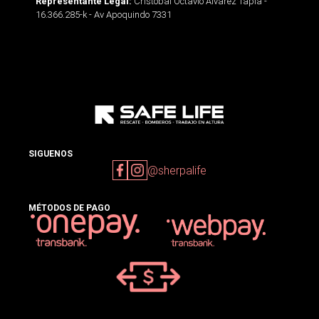
Cristobal Octavio Alvarez Tapia -
Representante Legal:
16.366.285-k - Av Apoquindo 7331
SIGUENOS
@sherpalife
MÉTODOS DE PAGO