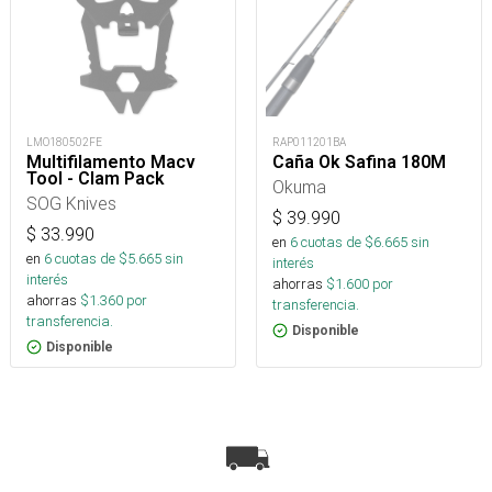
LMO180502FE
RAP011201BA
Multifilamento Macv
Caña Ok Safina 180M
Tool - Clam Pack
Okuma
SOG Knives
$
39.990
$
33.990
en
6
cuotas de $
6.665
sin
en
6
cuotas de $
5.665
sin
interés
interés
ahorras
$
1.600
por
ahorras
$
1.360
por
transferencia.
transferencia.
Disponible
Disponible