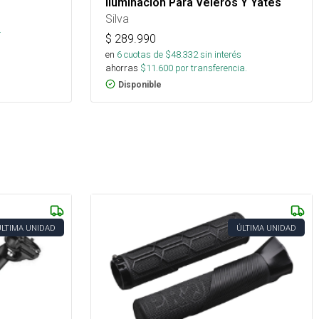
Iluminación Para Veleros Y Yates
Silva
.
$
289.990
en
6
cuotas de $
48.332
sin interés
ahorras
$
11.600
por transferencia.
Disponible
ÚLTIMA UNIDAD
ÚLTIMA UNIDAD