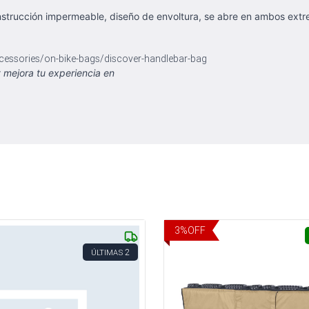
nstrucción impermeable, diseño de envoltura, se abre en ambos extr
cessories/on-bike-bags/discover-handlebar-bag
 mejora tu experiencia en
3
%
OFF
2
ÚLTIMAS