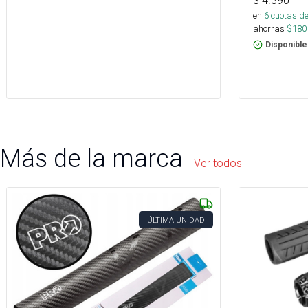
$
4.390
en
6
cuotas de
ahorras
$
180
Disponible
Más de la marca
Ver todos
ÚLTIMA UNIDAD