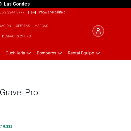
9. Las Condes
56 2 2244 3777
|
info@sherpalife.cl
DACIÓN
OFERTAS
MARCAS
DESPACHO 24 HRS
Cuchilleria
Bomberos
Rental Equipo
Gravel Pro
$
19.332