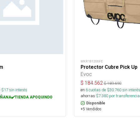
MKR181206FE
mm
Protector Cubre Pick Up
Evoc
$
184.562
$
189.690
 $
17
sin interés
en
6
cuotas de $
30.760
sin interé
ahorras
$
7.380
por transferencia
ÑANA✔️TIENDA APOQUINDO
Disponible
+5 Vendidos