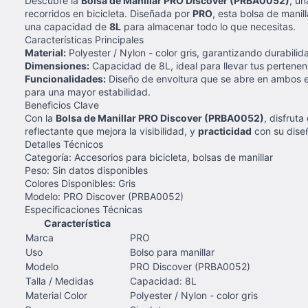
Descubre la
Bolsa de Manillar PRO Discover (PRBA0052)
, un
recorridos en bicicleta. Diseñada por
PRO
, esta bolsa de mani
una capacidad de
8L
para almacenar todo lo que necesitas.
Características Principales
Material:
Polyester / Nylon - color gris, garantizando durabilid
Dimensiones:
Capacidad de 8L, ideal para llevar tus pertenenc
Funcionalidades:
Diseño de envoltura que se abre en ambos ext
para una mayor estabilidad.
Beneficios Clave
Con la
Bolsa de Manillar PRO Discover (PRBA0052)
, disfrut
reflectante que mejora la visibilidad, y
practicidad
con su diseñ
Detalles Técnicos
Categoría: Accesorios para bicicleta, bolsas de manillar
Peso: Sin datos disponibles
Colores Disponibles: Gris
Modelo: PRO Discover (PRBA0052)
Especificaciones Técnicas
Característica
Marca
PRO
Uso
Bolso para manillar
Modelo
PRO Discover (PRBA0052)
Talla / Medidas
Capacidad: 8L
Material Color
Polyester / Nylon - color gris