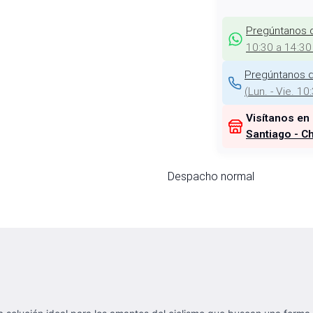
Pregúntanos 
10:30 a 14:30
Pregúntanos d
(
Lun. - Vie. 10
Visítanos en
Santiago - Ch
Despacho normal