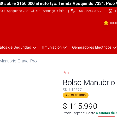
S! sobre $150.000 afecto tyc. Tienda Apoquindo 7331. Piso 
9:00
-
Apoquindo 7331 Of 918 - Santiago - Chile
|
+56 2 2244 3777
|
+
LIQUI
atos de Seguridad
Ilimuniacion
Generadores Electricos
Manubrio Gravel Pro
Pro
Bolso Manubrio 
SKU:
19377
+5 VENDIDOS
$
115.990
Precio Tarjetas: Hasta
6
cuotas de 