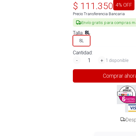
$
111.350
4
% OFF
Precio Transferencia Bancaria
Envío gratis para compras m
Talla
:
8L
8L
Cantidad:
-
+
1 disponible
Comprar ahor
Desp