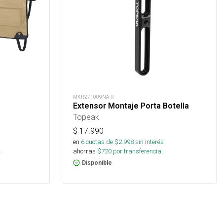
MKR271009NA-R
Extensor Montaje Porta Botella
Topeak
$
17.990
s
en
6
cuotas de $
2.998
sin interés
.
ahorras
$
720
por transferencia.
Disponible