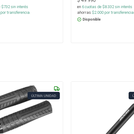
$
49.990
 $
732
sin interés
en
6
cuotas de $
8.332
sin interés
por transferencia.
ahorras
$
2.000
por transferencia
Disponible
ÚLTIMA UNIDAD