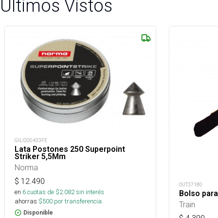
Últimos Vistos
GILI200433FE
Lata Postones 250 Superpoint
Striker 5,5Mm
Norma
$
12.490
OUT37180
en
6
cuotas de $
2.082
sin interés
Bolso para
ahorras
$
500
por transferencia.
Train
Disponible