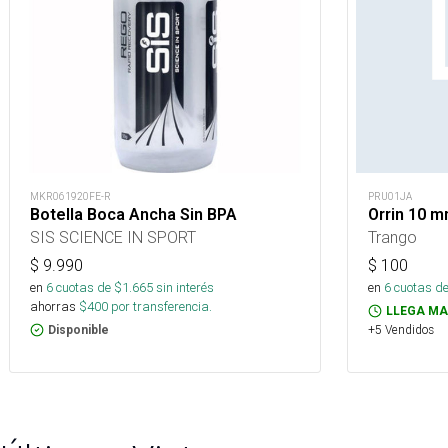
MKR061920FE-R
PRU01JA
Botella Boca Ancha Sin BPA
Orrin 10 
SIS SCIENCE IN SPORT
Trango
$
9.990
$
100
en
6
cuotas de $
1.665
sin interés
en
6
cuotas de
ahorras
$
400
por transferencia.
LLEGA MA
+5 Vendidos
Disponible