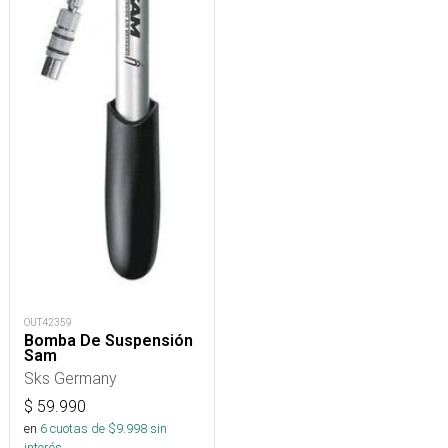
OUT42359
Bomba De Suspensión
Sam
Sks Germany
$
59.990
en
6
cuotas de $
9.998
sin
interés