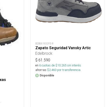
B2B061932FE-R
Zapato Seguridad Vansky Artic
Edelbrock
$
61.590
en
6
cuotas de $
10.265
sin interés
ahorras
$
2.460
por transferencia.
Disponible
exas
s
.