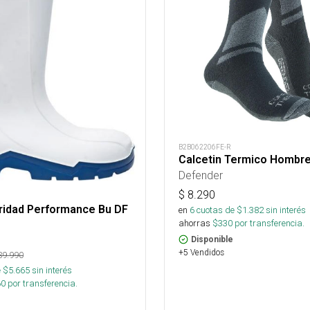
B2B062206FE-R
Calcetin Termico Hombr
Defender
$
8.290
ridad Performance Bu DF
en
6
cuotas de $
1.382
sin interés
ahorras
$
330
por transferencia.
Disponible
+5 Vendidos
39.990
 $
5.665
sin interés
60
por transferencia.