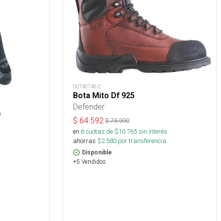
OUT40746-C
Bota Mito Df 925
Defender
e
$
64.592
$
75.990
en
6
cuotas de $
10.765
sin interés
ahorras
$
2.580
por transferencia.
Disponible
+5 Vendidos