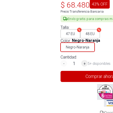
$
68.480
43
% OFF
Precio Transferencia Bancaria
Envío gratis para compras m
Talla
:
47 EU
48 EU
Color
:
Negro-Naranja
Negro-Naranja
Cantidad:
-
+
5+ disponibles
Comprar ahor
Desp