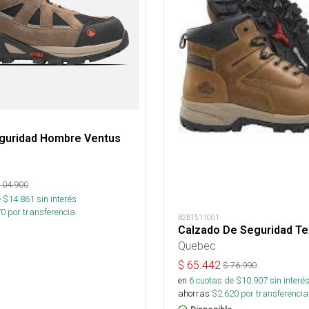
guridad Hombre Ventus
104.900
 $
14.861
sin interés
70
por transferencia.
B2B1511001
Calzado De Seguridad T
Quebec
$
65.442
$
76.990
en
6
cuotas de $
10.907
sin interé
ahorras
$
2.620
por transferencia