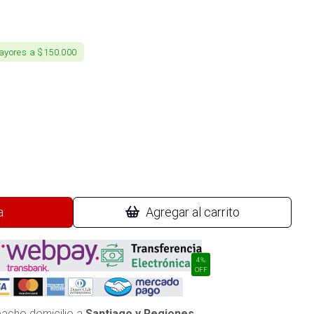
ayores a $150.000
a
Agregar al carrito
4%
OFF
acho domicilio a
Santiago y Regiones