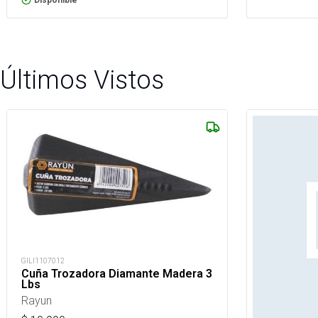
Disponible
Últimos Vistos
GILI1107012
Cuña Trozadora Diamante Madera 3
Lbs
Rayun