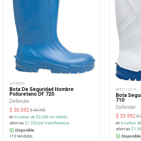
OUT40834
Bota De Seguridad Hombre
B2B121106-R
Poliuretano DF 720
Bota Segu
710
Defender
Defender
$
30.592
$
35.990
$
33.992
$
en
6
cuotas de $
5.099
sin interés
ahorras
$
1.220
por transferencia.
en
6
cuotas de
ahorras
$
1.3
Disponible
+10 Vendidos
Disponible