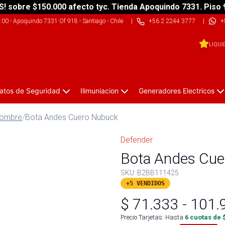
S! sobre $150.000 afecto tyc. Tienda Apoquindo 7331. Piso 
9:00
-
Apoquindo 7331 Of 918 - Santiago - Chile
|
+56 2 2244 3777
|
+
LIQUI
atos de Seguridad
Ilimuniacion
Generadores Electricos
Hombre
/
Bota Andes Cuero Nubuck
Defender
Bota Andes Cue
SKU:
B2BB111425
+5 VENDIDOS
$
71.333
-
101.
Precio Tarjetas: Hasta
6
cuotas de 