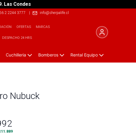
9. Las Condes
56 2 2244 3777
|
info@sherpalife.cl
DACIÓN
OFERTAS
MARCAS
DESPACHO 24 HRS
Cuchilleria
Bomberos
Rental Equipo
ro Nubuck
992
$
11.889