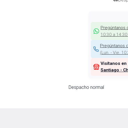
Pregúntanos 
10:30 a 14:30
Pregúntanos d
(
Lun. - Vie. 10
Visítanos en
Santiago - Ch
Despacho normal