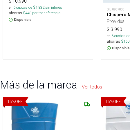
$
10.990
en
6
cuotas de $
1.832
sin interés
GILI0907003
ahorras
$
440
por transferencia.
Chispero M
Disponible
Providus
$
3.990
en
6
cuotas de
ahorras
$
160
Disponible
Más de la marca
Ver todos
15
%
OFF
15
%
OFF