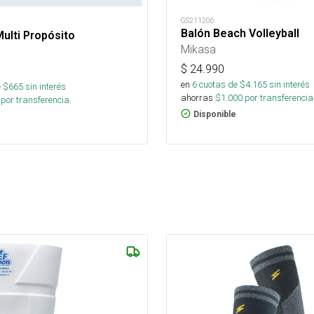
GS211206
Balón Beach Volleyball
ulti Propósito
Mikasa
$
24.990
en
6
cuotas de $
4.165
sin interés
 $
665
sin interés
ahorras
$
1.000
por transferencia
por transferencia.
Disponible