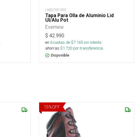
LMO270513FE
Tapa Para Olla de Aluminio Lid
Ul/Alu Pot
Evernew
$
42.990
en
6
cuotas de $
7.165
sin interés
.
ahorras
$
1.720
por transferencia.
Disponible
15
%
OFF