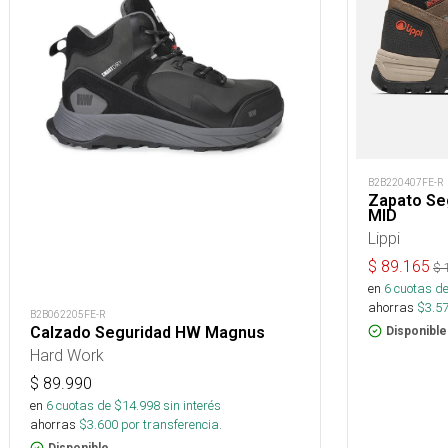
B2B220407FE-R
Zapato Se
MID
Lippi
$
89.165
$
en
6
cuotas de
ahorras
$
3.5
B2B062205FE-R
Calzado Seguridad HW Magnus
Disponible
Hard Work
$
89.990
en
6
cuotas de $
14.998
sin interés
ahorras
$
3.600
por transferencia.