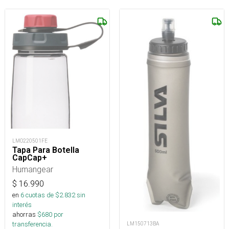
LMO220501FE
Tapa Para Botella
CapCap+
Humangear
$
16.990
en
6
cuotas de $
2.832
sin
interés
ahorras
$
680
por
transferencia.
LM150713BA