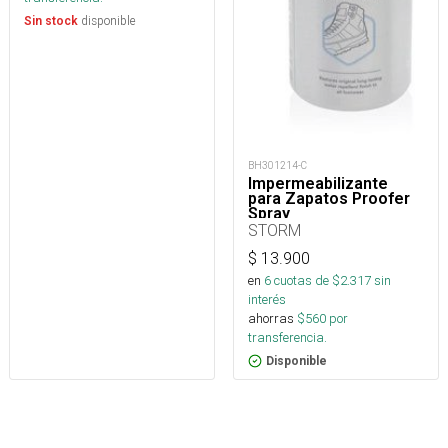
disponible
Sin stock
BH301214-C
Impermeabilizante
para Zapatos Proofer
Spray
STORM
$
13.900
en
6
cuotas de $
2.317
sin
interés
ahorras
$
560
por
transferencia.
Disponible