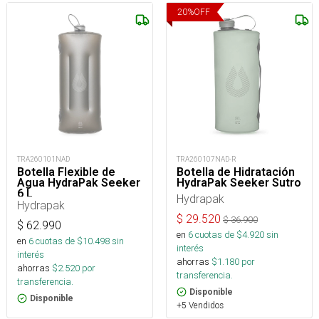
20
%
OFF
TRA260101NAD
TRA260107NAD-R
Botella Flexible de
Botella de Hidratación
Agua HydraPak Seeker
HydraPak Seeker Sutro
6 L
Hydrapak
Hydrapak
$
29.520
$
36.900
$
62.990
en
6
cuotas de $
4.920
sin
en
6
cuotas de $
10.498
sin
interés
interés
ahorras
$
1.180
por
ahorras
$
2.520
por
transferencia.
transferencia.
Disponible
Disponible
+5 Vendidos