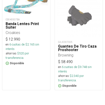
OD040507BA
Banda Lentes Print
Suiter
Croakies
$
12.990
GILI0307005
en
6
cuotas de $
2.165
sin
Guantes De Tiro Caza
interés
Proshooter
ahorras
$
520
por
Browning
transferencia.
$
58.490
Disponible
en
6
cuotas de $
9.748
sin
interés
ahorras
$
2.340
por
transferencia.
Disponible