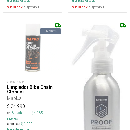
transferencia.
transferencia.
disponible
disponible
Sin stock
Sin stock
SIN STOCK
23682026BARB
Limpiador Bike Chain
Cleaner
Maplus
$
24.990
en
6
cuotas de $
4.165
sin
interés
ahorras
$
1.000
por
transferencia.