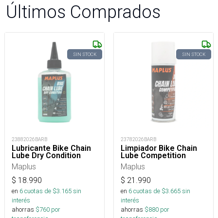
Últimos Comprados
SIN STOCK
SIN STOCK
23882026BARB
23782026BARB
Lubricante Bike Chain
Limpiador Bike Chain
Lube Dry Condition
Lube Competition
Maplus
Maplus
$
18.990
$
21.990
en
6
cuotas de $
3.165
sin
en
6
cuotas de $
3.665
sin
interés
interés
ahorras
$
760
por
ahorras
$
880
por