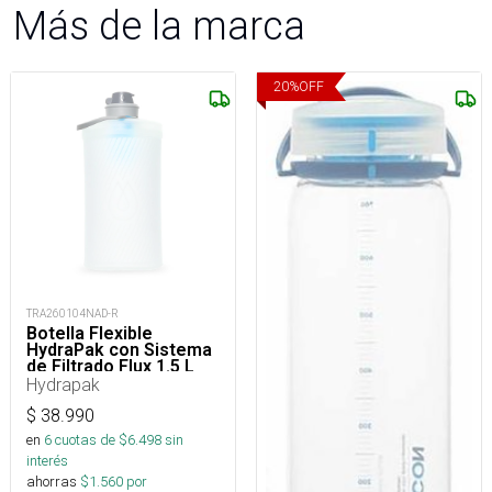
Más de la marca
20
%
OFF
TRA260104NAD-R
Botella Flexible
HydraPak con Sistema
de Filtrado Flux 1.5 L
Hydrapak
$
38.990
en
6
cuotas de $
6.498
sin
interés
ahorras
$
1.560
por