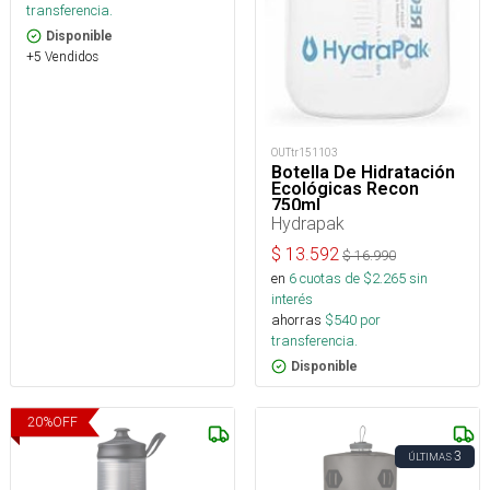
transferencia.
Disponible
+5 Vendidos
OUTtr151103
Botella De Hidratación
Ecológicas Recon
750ml
Hydrapak
$
13.592
$
16.990
en
6
cuotas de $
2.265
sin
interés
ahorras
$
540
por
transferencia.
Disponible
20
%
OFF
3
ÚLTIMAS