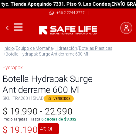
 Tienda Apoquindo 7331. Piso 9. Las Condes
¡ENVÍO GRATIS! 
+56 2 2244 3777
|
Inicio
/
Equipo de Montaña
/
Hidratación
/
Botellas Plasticas
/
Botella Hydrapak Surge Antiderrame 600 Ml
Hydrapak
Botella Hydrapak Surge
Antiderrame 600 Ml
SKU:
TRA260115NAD
+5 VENDIDOS
$
19.990
-
22.990
Precio Tarjetas: Hasta
6
cuotas de $
3.332
$
19.190
4
% OFF