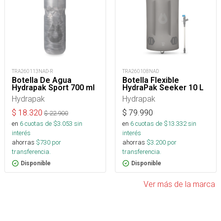
TRA260113NAD-R
TRA260108NAD
Botella De Agua
Botella Flexible
Hydrapak Sport 700 ml
HydraPak Seeker 10 L
Hydrapak
Hydrapak
$
18.320
$
79.990
$
22.900
en
6
cuotas de $
3.053
sin
en
6
cuotas de $
13.332
sin
interés
interés
ahorras
$
730
por
ahorras
$
3.200
por
transferencia.
transferencia.
Disponible
Disponible
Ver más de la marca