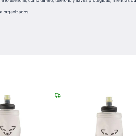
e lo esencial, como dinero, teléfono y llaves protegidas, mientras qu
ida organizados.