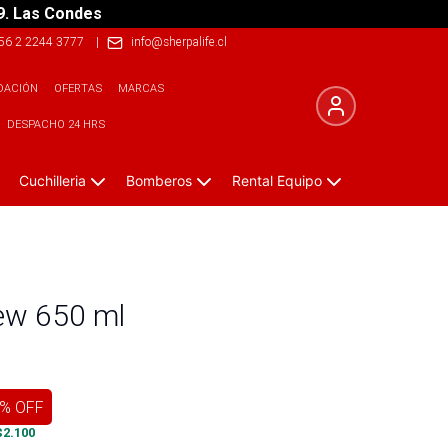
9. Las Condes
56 2 2244 3777
|
info@sherpalife.cl
DACIÓN
OFERTAS
MARCAS
DESPACHO 24 HRS
Cuchilleria
Bomberos
Rental Equipo
iew 650 ml
% OFF
$
2.100