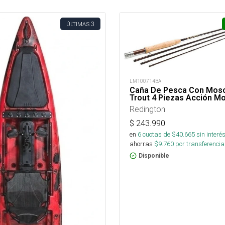
3
ÚLTIMAS
LM100714BA
Caña De Pesca Con Mosc
Trout 4 Piezas Acción M
Redington
$
243.990
en
6
cuotas de $
40.665
sin interé
ahorras
$
9.760
por transferencia
Disponible