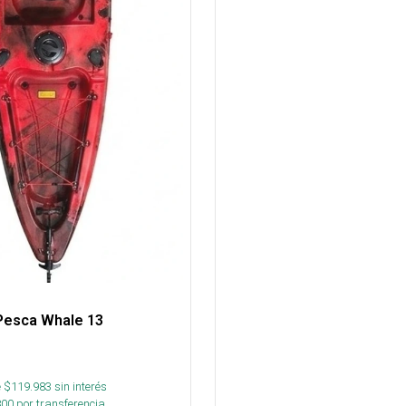
Pesca Whale 13
 $
119.983
sin interés
800
por transferencia.