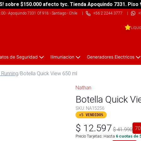
S! sobre $150.000 afecto tyc. Tienda Apoquindo 7331. Piso 
9:00
-
Apoquindo 7331 Of 918 - Santiago - Chile
|
+56 2 2244 3777
|
+
LIQUI
atos de Seguridad
Ilimuniacion
Generadores Electricos
l Running
/
Botella Quick View 650 ml
Nathan
Botella Quick V
SKU:
NA15256
+5 VENDIDOS
$
12.597
70
$
41.990
Precio Tarjetas: Hasta
6
cuotas de 