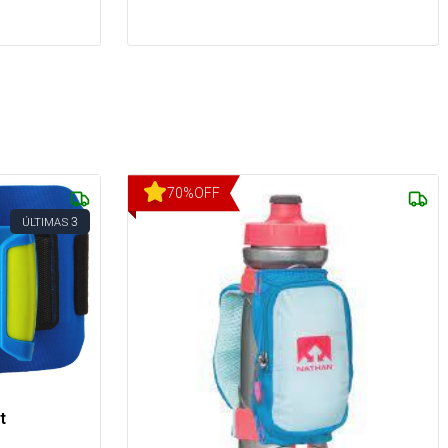
70
%
OFF
3
ÚLTIMAS
t