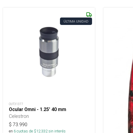
ÚLTIMA UNIDAD
OUT31377
Ocular Omni - 1.25' 40 mm
Celestron
$
73.990
en
6
cuotas de $
12.332
sin interés