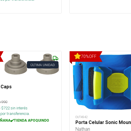
70
%
OFF
ÚLTIMA UNIDAD
 Caps
.990
 $
722
sin interés
por transferencia.
OUT4942
ÑANA✔️TIENDA APOQUINDO
Porta Celular Sonic Moun
Nathan