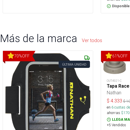
Disponible
Más de la marca
Ver todos
70
%
OFF
61
%
OFF
ÚLTIMA UNIDAD
OUT4921-C
Tapa Race
Nathan
$
4.333
$
10
en
6
cuotas de
ahorras
$
170
LLEGA MA
+5 Vendidos