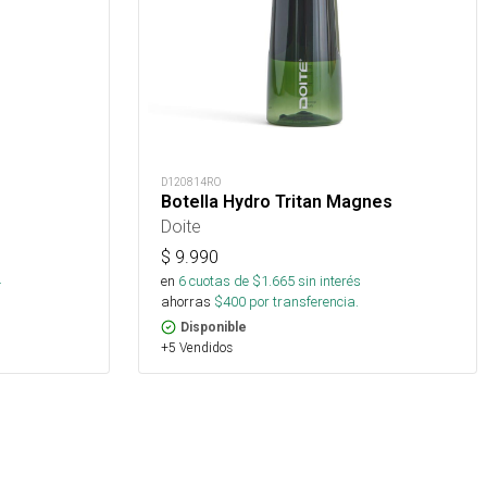
D120814RO
Botella Hydro Tritan Magnes
Doite
$
9.990
.
en
6
cuotas de $
1.665
sin interés
ahorras
$
400
por transferencia.
Disponible
+5 Vendidos