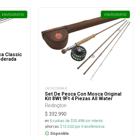
ENVÍO
GRATIS
ENVÍO
GRATIS
a Classic
oderada
s
.
LM100706BA-R
Set De Pesca Con Mosca Original
Kit 8Wt 9Ft 4 Piezas All Water
Redington
$
332.990
en
6
cuotas de $
55.498
sin interés
ahorras
$
13.320
por transferencia.
Disponible