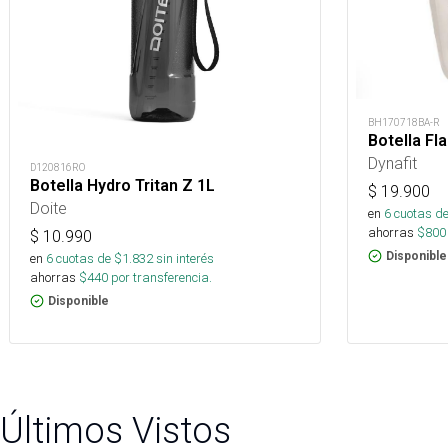
BH170718BA-R
Botella Fl
Dynafit
D120816RO
Botella Hydro Tritan Z 1L
$
19.900
Doite
en
6
cuotas de
ahorras
$
800
$
10.990
Disponible
en
6
cuotas de $
1.832
sin interés
ahorras
$
440
por transferencia.
Disponible
Últimos Vistos