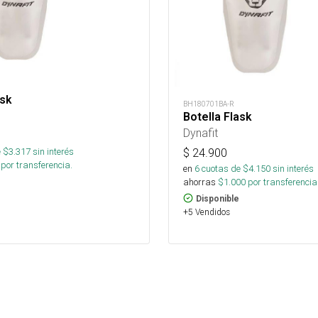
ask
BH180701BA-R
Botella Flask
Dynafit
 $
3.317
sin interés
$
24.900
por transferencia.
en
6
cuotas de $
4.150
sin interés
ahorras
$
1.000
por transferencia
Disponible
+5 Vendidos