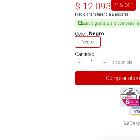
$
12.093
71
% OFF
Precio Transferencia Bancaria
Envío gratis para compras m
Color
:
Negro
Negro
Cantidad:
-
+
1 disponible
Comprar ahor
Desp