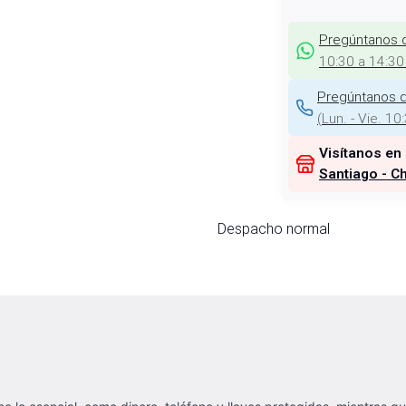
Pregúntanos 
10:30 a 14:30
Pregúntanos d
(
Lun. - Vie. 10
Visítanos en
Santiago - Ch
Despacho normal