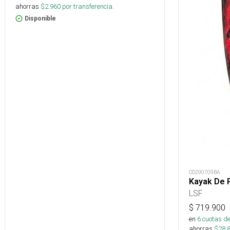
ahorras
$
2.960
por transferencia.
Disponible
OD290709BA
Kayak De 
LSF
$
719.900
en
6
cuotas de
ahorras
$
28.