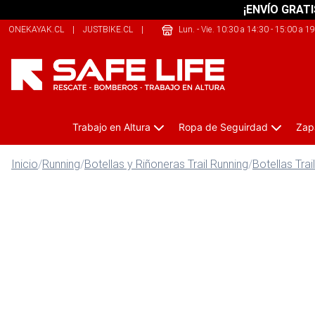
¡ENVÍO GRATI
ONEKAYAK.CL
|
JUSTBIKE.CL
|
THEARMY.CL
Lun. - Vie. 10:30 a 14:30 - 15:00 a 1
Trabajo en Altura
Ropa de Seguirdad
Zap
Inicio
/
Running
/
Botellas y Riñoneras Trail Running
/
Botellas Trai