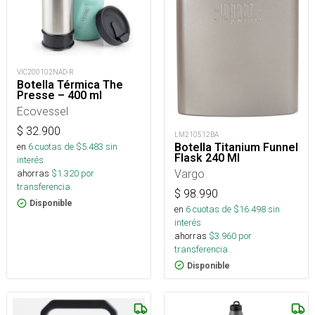
VIC200102NAD-R
Botella Térmica The
Presse – 400 ml
Ecovessel
$
32.900
LM210512BA
Botella Titanium Funnel
en
6
cuotas de $
5.483
sin
Flask 240 Ml
interés
Vargo
ahorras
$
1.320
por
transferencia.
$
98.990
Disponible
en
6
cuotas de $
16.498
sin
interés
ahorras
$
3.960
por
transferencia.
Disponible