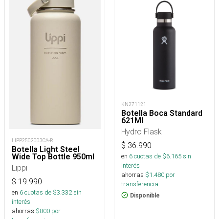
KN271121
Botella Boca Standard
621Ml
Hydro Flask
LIPP2502003CA-R
$
36.990
Botella Light Steel
Wide Top Bottle 950ml
en
6
cuotas de $
6.165
sin
interés
Lippi
ahorras
$
1.480
por
$
19.990
transferencia.
en
6
cuotas de $
3.332
sin
Disponible
interés
ahorras
$
800
por