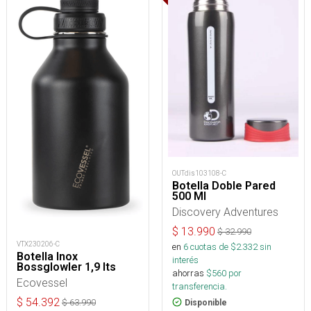
OUTdis103108-C
Botella Doble Pared
500 Ml
Discovery Adventures
$
13.990
$
32.990
VTX230206-C
en
6
cuotas de $
2.332
sin
Botella Inox
interés
Bossglowler 1,9 lts
ahorras
$
560
por
Ecovessel
transferencia.
$
54.392
$
63.990
Disponible