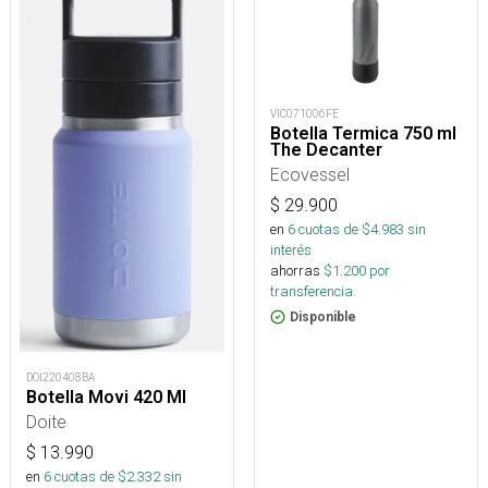
VIC071006FE
Botella Termica 750 ml
The Decanter
Ecovessel
$
29.900
en
6
cuotas de $
4.983
sin
interés
ahorras
$
1.200
por
transferencia.
Disponible
DOI220408BA
Botella Movi 420 Ml
Doite
$
13.990
en
6
cuotas de $
2.332
sin