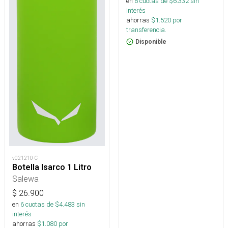
en
6
cuotas de $
6.332
sin
interés
ahorras
$
1.520
por
transferencia.
Disponible
v021210-C
Botella Isarco 1 Litro
Salewa
$
26.900
en
6
cuotas de $
4.483
sin
interés
ahorras
$
1.080
por