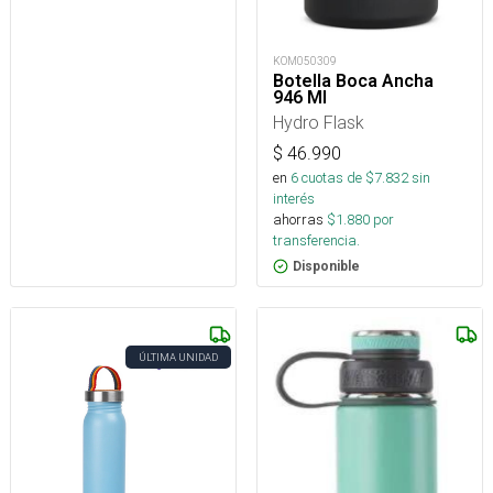
KOM050309
Botella Boca Ancha
946 Ml
Hydro Flask
$
46.990
en
6
cuotas de $
7.832
sin
interés
ahorras
$
1.880
por
transferencia.
Disponible
ÚLTIMA UNIDAD