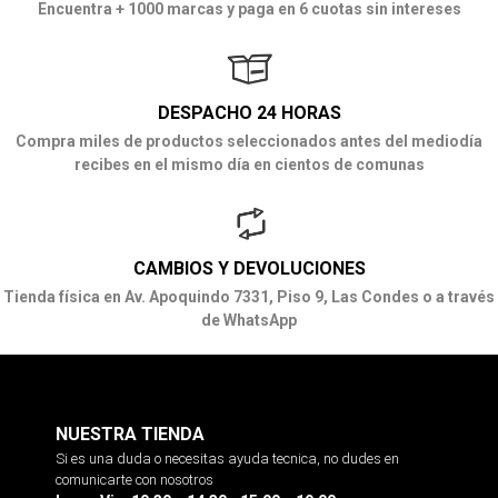
Encuentra + 1000 marcas y paga en 6 cuotas sin intereses
DESPACHO 24 HORAS
Compra miles de productos seleccionados antes del mediodía
recibes en el mismo día en cientos de comunas
CAMBIOS Y DEVOLUCIONES
Tienda física en Av. Apoquindo 7331, Piso 9, Las Condes o a través
de WhatsApp
NUESTRA TIENDA
Si es una duda o necesitas ayuda tecnica, no dudes en
comunicarte con nosotros