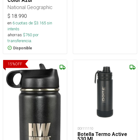
Color Azul
National Geographic
$
18.990
en
6
cuotas de $
3.165
sin
interés
ahorras
$
760
por
transferencia.
Disponible
15
%
OFF
DOI111110
Botella Termo Active
530 ML