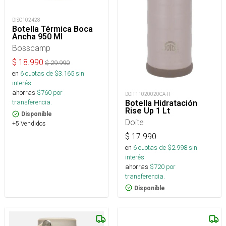
DISC102428
Botella Térmica Boca
Ancha 950 Ml
Bosscamp
$
18.990
$
29.990
en
6
cuotas de $
3.165
sin
interés
ahorras
$
760
por
DOIT11020020CA-R
transferencia.
Botella Hidratación
Rise Up 1 Lt
Disponible
Doite
+5 Vendidos
$
17.990
en
6
cuotas de $
2.998
sin
interés
ahorras
$
720
por
transferencia.
Disponible