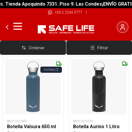
nda Apoquindo 7331. Piso 9. Las Condes
¡ENVÍO GRATIS! sobr
+56 2 2244 3777
|
Botellas de Metal
Ordenar
Filtrar
2
ÚLTIMAS
BEH110724FE
BEH110722FE
Botella Valsura 650 ml
Botella Aurino 1 Litro