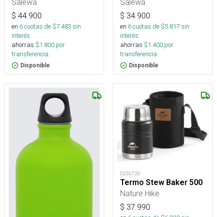
Salewa
Salewa
$
44.900
$
34.900
en
6
cuotas de $
7.483
sin
en
6
cuotas de $
5.817
sin
interés
interés
ahorras
$
1.800
por
ahorras
$
1.400
por
transferencia.
transferencia.
Disponible
Disponible
O250726
Termo Stew Baker 500
Nature Hike
$
37.990