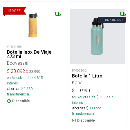
15
%
OFF
ÚLTIMA UNIDAD
VIC040505
Botella Inox De Viaje
473 ml
Ecovessel
$
28.892
P190939-C
$
33.990
Botella 1 Litro
en
6
cuotas de $
4.815
sin
Kano
interés
ahorras
$
1.160
por
$
19.990
transferencia.
en
6
cuotas de $
3.332
sin
Disponible
interés
ahorras
$
800
por
transferencia.
Disponible