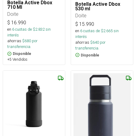
Botella Active Dbox
Botella Active Dbox
710 Ml
530 ml
Doite
Doite
$
16.990
$
15.990
en
6
cuotas de $
2.832
sin
en
6
cuotas de $
2.665
sin
interés
interés
ahorras
$
680
por
ahorras
$
640
por
transferencia.
transferencia.
Disponible
Disponible
+5 Vendidos