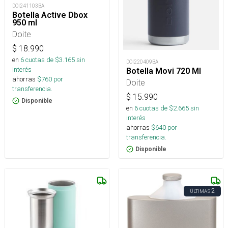
DOI241103BA
Botella Active Dbox
950 ml
Doite
$
18.990
en
6
cuotas de $
3.165
sin
DOI220409BA
interés
Botella Movi 720 Ml
ahorras
$
760
por
Doite
transferencia.
$
15.990
Disponible
en
6
cuotas de $
2.665
sin
interés
ahorras
$
640
por
transferencia.
Disponible
2
ÚLTIMAS