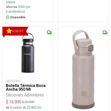
interés
ahorras
$
560
por
transferencia.
Disponible
43
%
OFF
DISC102429
Botella Térmica Boca
Ancha 950 Ml
Discovery Adventures
$
16.990
$
29.990
en
6
cuotas de $
2.832
sin