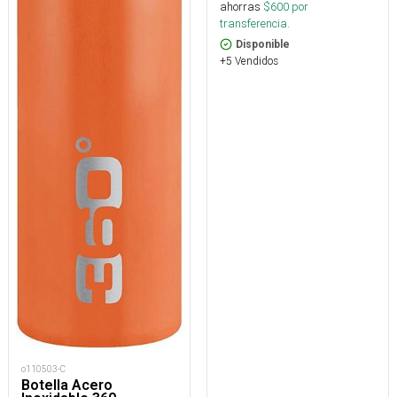
ahorras
$
600
por
transferencia.
Disponible
+5 Vendidos
o110503-C
Botella Acero