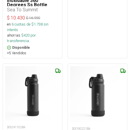
Inoxidable 360
Degrees Ss Bottle
1000Ml
Sea To Summit
$
10.430
$
16.990
en
6
cuotas de $
1.738
sin
interés
ahorras
$
420
por
transferencia.
Disponible
+5 Vendidos
DOI241102BA
DOI190221BA