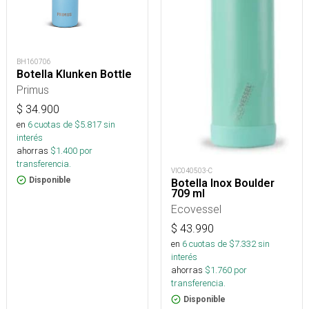
BH160706
Botella Klunken Bottle
Primus
$
34.900
en
6
cuotas de $
5.817
sin
interés
ahorras
$
1.400
por
transferencia.
VIC040503-C
Disponible
Botella Inox Boulder
709 ml
Ecovessel
$
43.990
en
6
cuotas de $
7.332
sin
interés
ahorras
$
1.760
por
transferencia.
Disponible