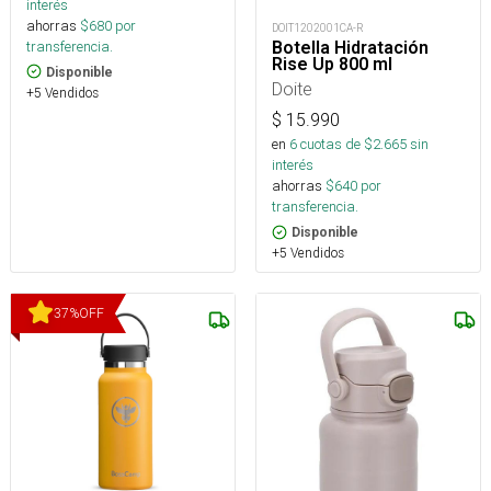
interés
ahorras
$
680
por
DOIT1202001CA-R
transferencia.
Botella Hidratación
Rise Up 800 ml
Disponible
Doite
+5 Vendidos
$
15.990
en
6
cuotas de $
2.665
sin
interés
ahorras
$
640
por
transferencia.
Disponible
+5 Vendidos
37
%
OFF