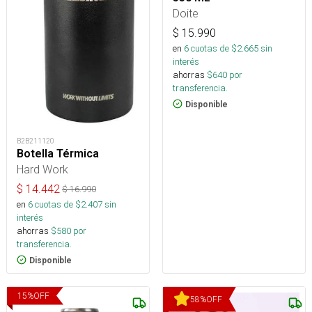
Doite
$
15.990
en
6
cuotas de $
2.665
sin
interés
ahorras
$
640
por
transferencia.
Disponible
B2B211120
Botella Térmica
Hard Work
$
14.442
$
16.990
en
6
cuotas de $
2.407
sin
interés
ahorras
$
580
por
transferencia.
Disponible
15
%
OFF
58
%
OFF