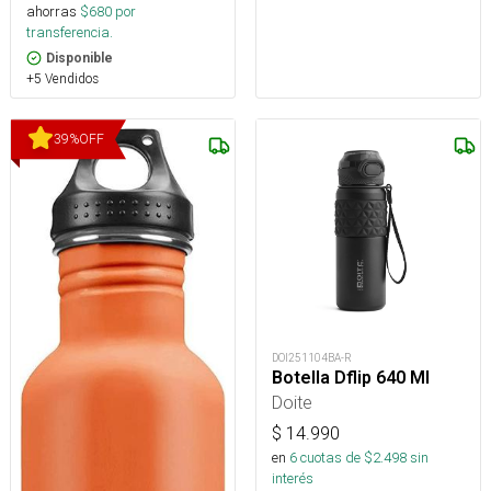
ahorras
$
680
por
transferencia.
Disponible
+5 Vendidos
39
%
OFF
DOI251104BA-R
Botella Dflip 640 Ml
Doite
$
14.990
en
6
cuotas de $
2.498
sin
interés