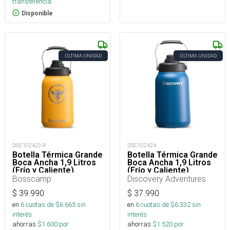
transferencia.
Disponible
ÚLTIMA UNIDAD
ÚLTIMA UNIDAD
DISC102423-R
DISC102424
Botella Térmica Grande
Botella Térmica Grande
Boca Ancha 1,9 Litros
Boca Ancha 1,9 Litros
(Frío y Caliente)
(Frío y Caliente)
Bosscamp
Discovery Adventures
$
39.990
$
37.990
en
6
cuotas de $
6.665
sin
en
6
cuotas de $
6.332
sin
interés
interés
ahorras
$
1.600
por
ahorras
$
1.520
por