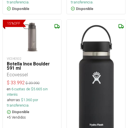
transferencia.
transferencia.
Disponible
Disponible
15
%
OFF
VIC040502
Botella Inox Boulder
591 ml
Ecovessel
$
33.992
$
39.990
en
6
cuotas de $
5.665
sin
interés
ahorras
$
1.360
por
transferencia.
Disponible
+5 Vendidos