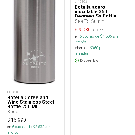
o110502
Botella acero
inoxidable 360
Degrees Ss Bottle
750ml Matted
Sea To Summit
$
9.030
$
13.990
en
6
cuotas de $
1.505
sin
interés
ahorras
$
360
por
transferencia.
Disponible
OUT45818
Botella Cofee and
Wine Stainless Steel
Bottle 750 Ml
Xped
$
16.990
en
6
cuotas de $
2.832
sin
interés