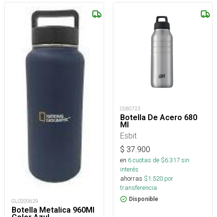
C080723
Botella De Acero 680
Ml
Esbit
$
37.900
en
6
cuotas de $
6.317
sin
interés
ahorras
$
1.520
por
transferencia.
Disponible
GLO200629
Botella Metalica 960Ml