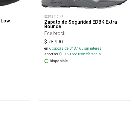
B2B121104-R
 Low
Zapato de Seguridad EDBK Extra
Bounce
Edelbrock
$
78.990
en
6
cuotas de $
13.165
sin interés
.
ahorras
$
3.160
por transferencia.
Disponible