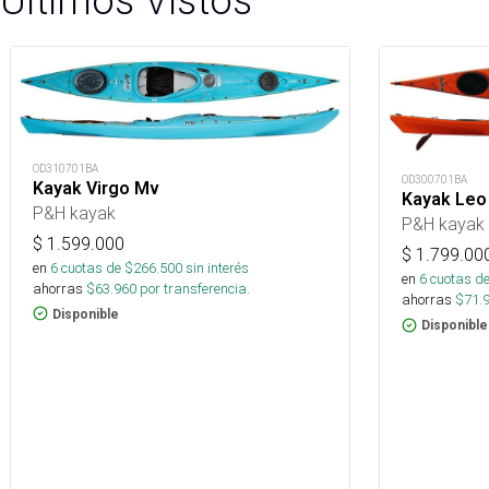
Últimos Vistos
OD310701BA
OD300701BA
Kayak Virgo Mv
Kayak Leo
P&H kayak
P&H kayak
$
1.599.000
$
1.799.00
en
6
cuotas de $
266.500
sin interés
en
6
cuotas de
ahorras
$
63.960
por transferencia.
ahorras
$
71.
Disponible
Disponible