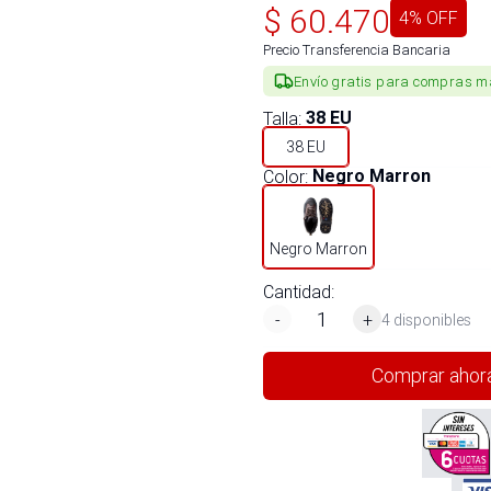
$
60.470
4
% OFF
Precio Transferencia Bancaria
Envío gratis para compras m
Talla
:
38 EU
38 EU
Color
:
Negro Marron
Negro Marron
Cantidad:
-
+
4 disponibles
Comprar ahor