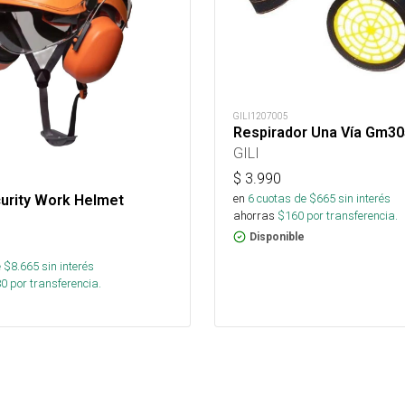
GILI1207005
Respirador Una Vía Gm305
GILI
$
3.990
en
6
cuotas de $
665
sin interés
urity Work Helmet
ahorras
$
160
por transferencia.
Disponible
 $
8.665
sin interés
80
por transferencia.