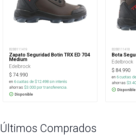
B2BB111419
B2BB111418
Zapato Seguridad Botin TRX ED 704
Bota Segu
Medium
Edelbrock
Edelbrock
$
84.990
$
74.990
en
6
cuotas de
en
6
cuotas de $
12.498
sin interés
ahorras
$
3.4
ahorras
$
3.000
por transferencia.
Disponible
Disponible
Últimos Comprados