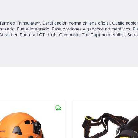
e Térmico Thinsulate®, Certificación norma chilena oficial, Cuello aco
muzado, Fuelle integrado, Pasa cordones y ganchos no metálicos, Plan
ock Absorber, Puntera LCT (Light Composite Toe Cap) no metálica, Sob