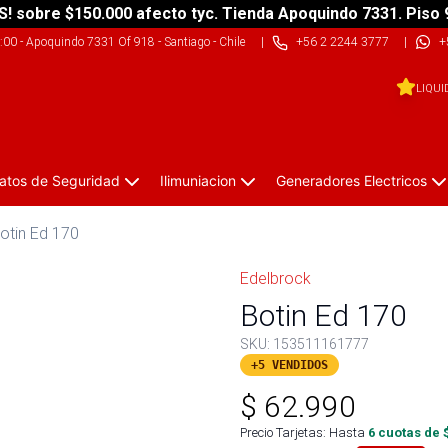
S! sobre $150.000 afecto tyc. Tienda Apoquindo 7331. Piso 
9:00
-
Apoquindo 7331 Of 918 - Santiago - Chile
|
+56 2 2244 3777
|
+
LIQUI
atos de Seguridad
Ilimuniacion
Generadores Electricos
otin Ed 170
Edelbrock
Botin Ed 170
SKU:
153511161777
+5 VENDIDOS
$
62.990
Precio Tarjetas: Hasta
6
cuotas de 