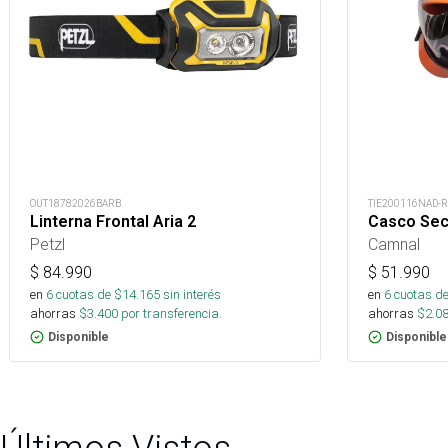
OUT18782026BARB
TIE200116NAD-R
Linterna Frontal Aria 2
Casco Sec
Petzl
Camnal
$
84.990
$
51.990
en
6
cuotas de $
14.165
sin interés
en
6
cuotas de
ahorras
$
3.400
por transferencia.
ahorras
$
2.0
Disponible
Disponible