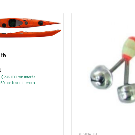
 Hv
0
 $
299.833
sin interés
960
por transferencia.
GILI200407FE