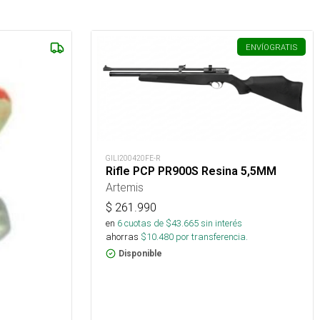
ENVÍO
GRATIS
GILI200420FE-R
Rifle PCP PR900S Resina 5,5MM
Artemis
$
261.990
en
6
cuotas de $
43.665
sin interés
ahorras
$
10.480
por transferencia.
Disponible