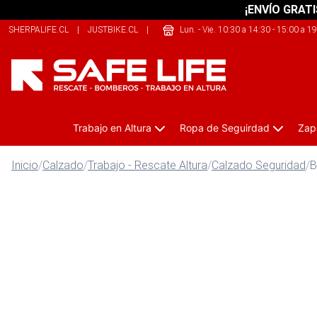
¡ENVÍO GRATI
SHERPALIFE.CL
|
JUSTBIKE.CL
|
THECLIMB.CL
Lun. - Vie. 10:30 a 14:30 - 15:00 a 1
Trabajo en Altura
Ropa de Seguirdad
Zap
Inicio
/
Calzado
/
Trabajo - Rescate Altura
/
Calzado Seguridad
/
B