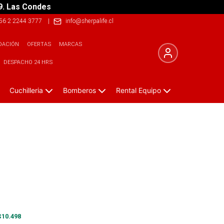
9. Las Condes
56 2 2244 3777
|
info@sherpalife.cl
DACIÓN
OFERTAS
MARCAS
DESPACHO 24 HRS
Cuchilleria
Bomberos
Rental Equipo
$
10.498