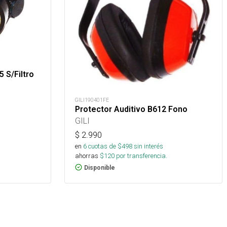
 S/Filtro
GILI190401FE
Protector Auditivo B612 Fono
GILI
$
2.990
en
6
cuotas de $
498
sin interés
ahorras
$
120
por transferencia.
Disponible