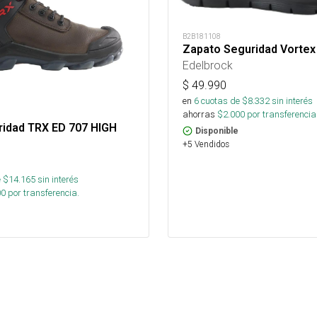
B2B181108
Zapato Seguridad Vortex
Edelbrock
$
49.990
en
6
cuotas de $
8.332
sin interés
ahorras
$
2.000
por transferencia
ridad TRX ED 707 HIGH
Disponible
+5 Vendidos
 $
14.165
sin interés
00
por transferencia.