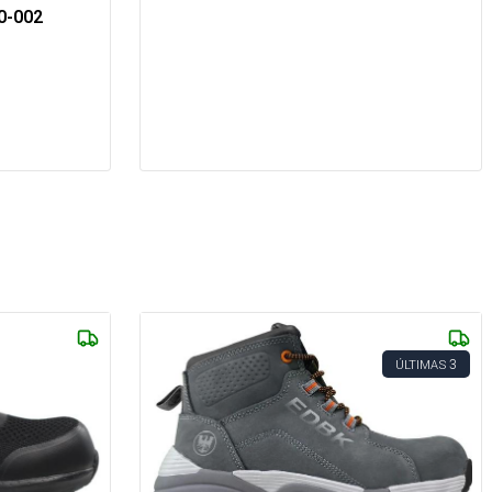
0-002
3
ÚLTIMAS