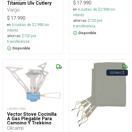
$
17.990
Titanium Ulv Cutlery
Vargo
en
6
cuotas de $
2.998
sin
interés
$
17.990
ahorras
$
720
por
en
6
cuotas de $
2.998
sin
transferencia.
interés
Disponible
ahorras
$
720
por
transferencia.
Disponible
2
ÚLTIMAS
LM280518BA
Vector Stove Cocinilla
A Gas Plegable Para
Camping Y Trekking
Olicamp