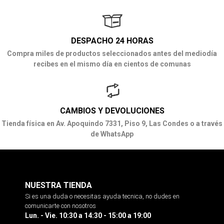
DESPACHO 24 HORAS
Compra miles de productos seleccionados antes del mediodía
recibes en el mismo día en cientos de comunas
CAMBIOS Y DEVOLUCIONES
Tienda física en Av. Apoquindo 7331, Piso 9, Las Condes o a través
de WhatsApp
NUESTRA TIENDA
Si es una duda o necesitas ayuda tecnica, no dudes en
comunicarte con nosotros
Lun. - Vie. 10:30 a 14:30 - 15:00 a 19:00