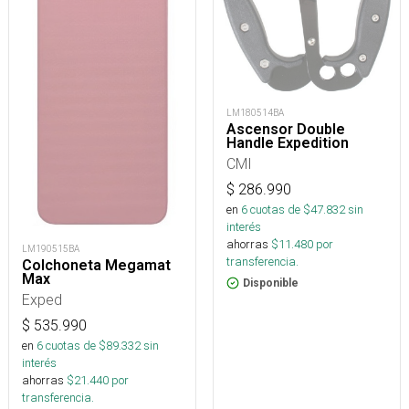
LM180514BA
Ascensor Double
Handle Expedition
CMI
$
286.990
en
6
cuotas de $
47.832
sin
interés
ahorras
$
11.480
por
LM190515BA
transferencia.
Colchoneta Megamat
Max
Disponible
Exped
$
535.990
en
6
cuotas de $
89.332
sin
interés
ahorras
$
21.440
por
transferencia.