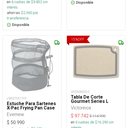
en
6
cuotas de $
9.832
sin
Disponible
interés
ahorras
$
2.360
por
transferencia.
Disponible
15
%
OFF
VIC0508005-C
Tabla De Corte
LMO270517FE
Gourmet Series L
Estuche Para Sartenes
Victorinox
X-Pac Frying Pan Case
Evernew
$
97.742
$
114.990
en
6
cuotas de $
16.290
sin
$
50.990
interés