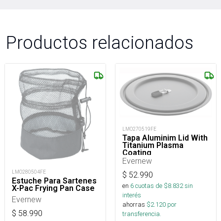
Productos relacionados
LMO270519FE
Tapa Aluminim Lid With
Titanium Plasma
Coating
Evernew
LMO280504FE
$
52.990
Estuche Para Sartenes
en
6
cuotas de $
8.832
sin
X-Pac Frying Pan Case
interés
Evernew
ahorras
$
2.120
por
$
58.990
transferencia.