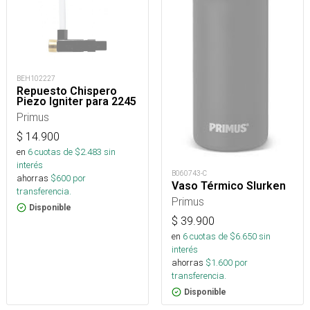
BEH102227
Repuesto Chispero
Piezo Igniter para 2245
Primus
$
14.900
en
6
cuotas de $
2.483
sin
interés
B060743-C
ahorras
$
600
por
Vaso Térmico Slurken
transferencia.
Primus
Disponible
$
39.900
en
6
cuotas de $
6.650
sin
interés
ahorras
$
1.600
por
transferencia.
Disponible