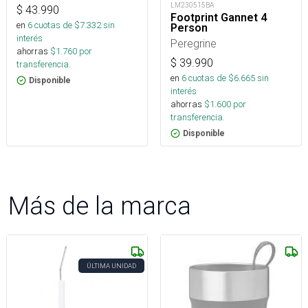
LM230515BA
$
43.990
Footprint Gannet 4
en
6
cuotas de $
7.332
sin
Person
interés
Peregrine
ahorras
$
1.760
por
$
39.990
transferencia.
en
6
cuotas de $
6.665
sin
Disponible
interés
ahorras
$
1.600
por
transferencia.
Disponible
Más de la marca
ÚLTIMA UNIDAD