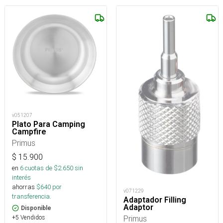
v051207
Plato Para Camping
Campfire
Primus
$
15.900
en
6
cuotas de $
2.650
sin
interés
ahorras
$
640
por
v071229
transferencia.
Adaptador Filling
Adaptor
Disponible
Primus
+5 Vendidos