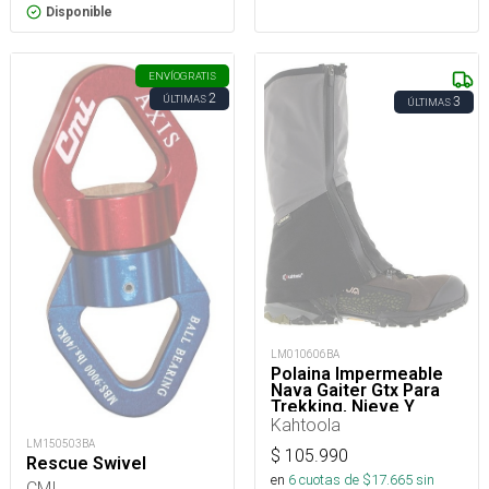
Disponible
ENVÍO
GRATIS
2
ÚLTIMAS
3
ÚLTIMAS
LM010606BA
Polaina Impermeable
Nava Gaiter Gtx Para
Trekking, Nieve Y
Montaña
Kahtoola
LM150503BA
$
105.990
Rescue Swivel
en
6
cuotas de $
17.665
sin
CMI