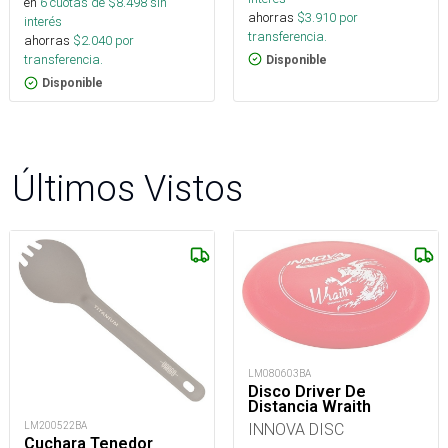
en
6
cuotas de $
8.498
sin
ahorras
$
3.910
por
interés
transferencia.
ahorras
$
2.040
por
transferencia.
Disponible
Disponible
Últimos Vistos
LM080603BA
Disco Driver De
Distancia Wraith
LM200522BA
INNOVA DISC
Cuchara Tenedor