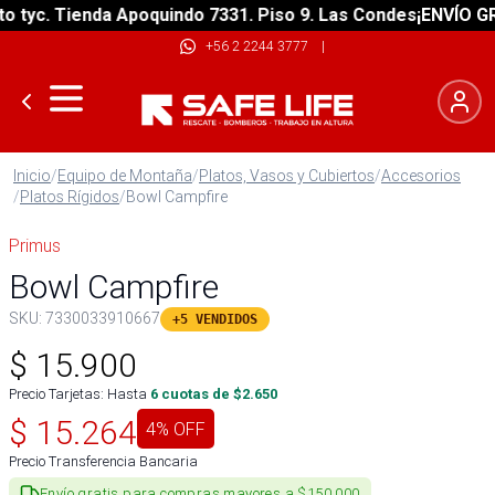
c. Tienda Apoquindo 7331. Piso 9. Las Condes
¡ENVÍO GRATIS
+56 2 2244 3777
|
Inicio
/
Equipo de Montaña
/
Platos, Vasos y Cubiertos
/
Accesorios
/
Platos Rígidos
/
Bowl Campfire
Primus
Bowl Campfire
SKU:
7330033910667
+5 VENDIDOS
$
15.900
Precio Tarjetas: Hasta
6
cuotas de $
2.650
$
15.264
4
% OFF
Precio Transferencia Bancaria
Envío gratis para compras mayores a $150.000