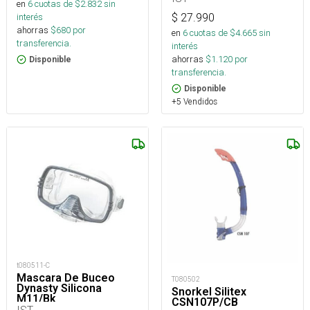
en
6
cuotas de $
2.832
sin
interés
$
27.990
ahorras
$
680
por
en
6
cuotas de $
4.665
sin
transferencia.
interés
ahorras
$
1.120
por
Disponible
transferencia.
Disponible
+5 Vendidos
t080511-C
Mascara De Buceo
T080502
Dynasty Silicona
Snorkel Silitex
M11/Bk
CSN107P/CB
IST