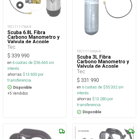
TEC111117NA-R
Scuba 6.8L Fibra
Carbono Manometro y
Valvula de Acople
Tec
TEC111116NA-R
$
339.990
Scuba 3L Fibra
Carbono Manometro y
en
6
cuotas de $
56.665
sin
Valvula de Acople
interés
Tec
ahorras
$
13.600
por
$
331.990
transferencia.
en
6
cuotas de $
55.332
sin
Disponible
interés
+5 Vendidos
ahorras
$
13.280
por
transferencia.
Disponible