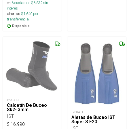
en
6
cuotas de $
6.832
sin
interés
ahorras
$
1.640
por
transferencia.
Disponible
T290410
Calcetín De Buceo
Sk2- 3mm
T280401
IST
Aletas de Buceo IST
Super S F20
$
16.990
IST