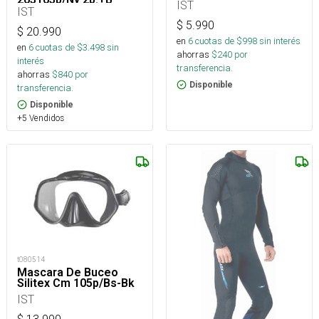
IST
IST
$
5.990
$
20.990
en
6
cuotas de $
998
sin interés
en
6
cuotas de $
3.498
sin
ahorras
$
240
por
interés
transferencia.
ahorras
$
840
por
Disponible
transferencia.
Disponible
+5 Vendidos
t080514
Mascara De Buceo
Silitex Cm 105p/Bs-Bk
IST