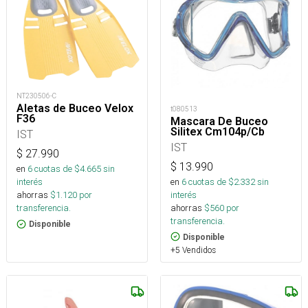
NT230506-C
Aletas de Buceo Velox
t080513
F36
Mascara De Buceo
Silitex Cm104p/Cb
IST
IST
$
27.990
$
13.990
en
6
cuotas de $
4.665
sin
en
6
cuotas de $
2.332
sin
interés
interés
ahorras
$
1.120
por
ahorras
$
560
por
transferencia.
transferencia.
Disponible
Disponible
+5 Vendidos