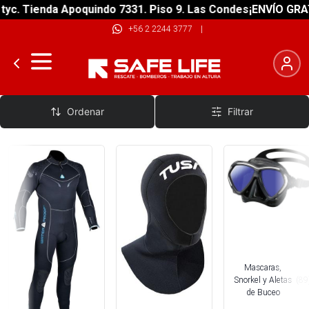
Tienda Apoquindo 7331. Piso 9. Las Condes
¡ENVÍO GRATIS! s
+56 2 2244 3777
|
Buceo
Ordenar
Filtrar
Mascaras,
Snorkel y Aletas
(
89
de Buceo