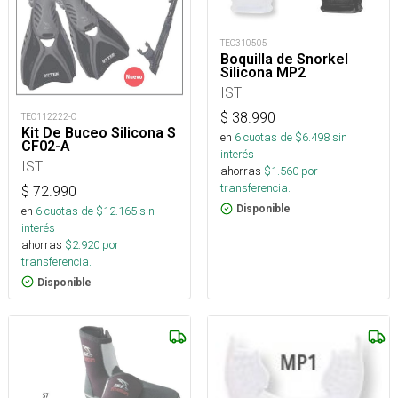
TEC310505
Boquilla de Snorkel
Silicona MP2
IST
$
38.990
TEC112222-C
Kit De Buceo Silicona S
en
6
cuotas de $
6.498
sin
CF02-A
interés
IST
ahorras
$
1.560
por
transferencia.
$
72.990
Disponible
en
6
cuotas de $
12.165
sin
interés
ahorras
$
2.920
por
transferencia.
Disponible