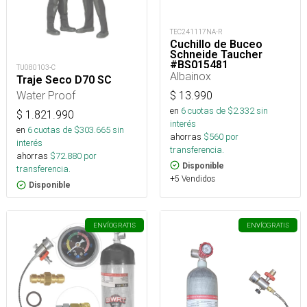
TEC241117NA-R
Cuchillo de Buceo
Schneide Taucher
#BS015481
TU080103-C
Albainox
Traje Seco D70 SC
Water Proof
$
13.990
en
6
cuotas de $
2.332
sin
$
1.821.990
interés
en
6
cuotas de $
303.665
sin
ahorras
$
560
por
interés
transferencia.
ahorras
$
72.880
por
Disponible
transferencia.
+5 Vendidos
Disponible
ENVÍO
GRATIS
ENVÍO
GRATIS