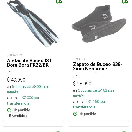
T280403-C
T090504
Aletas de Buceo IST
Zapato de Buceo S38-
Bora Bora FK22/BK
3mm Neoprene
IST
IST
$
49.990
$
28.990
en
6
cuotas de $
8.332
sin
en
6
cuotas de $
4.832
sin
interés
interés
ahorras
$
2.000
por
ahorras
$
1.160
por
transferencia.
transferencia.
Disponible
Disponible
+5 Vendidos