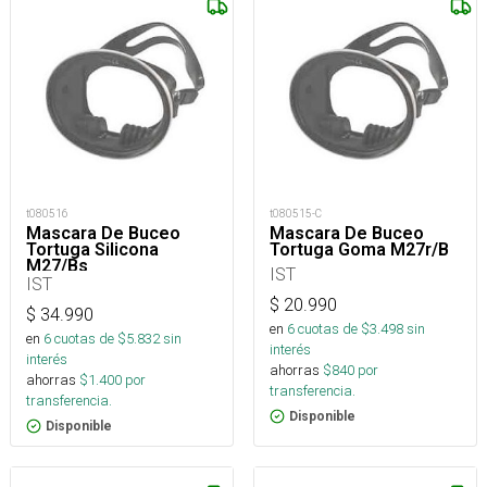
t080516
t080515-C
Mascara De Buceo
Mascara De Buceo
Tortuga Silicona
Tortuga Goma M27r/B
M27/Bs
IST
IST
$
20.990
$
34.990
en
6
cuotas de $
3.498
sin
en
6
cuotas de $
5.832
sin
interés
interés
ahorras
$
840
por
ahorras
$
1.400
por
transferencia.
transferencia.
Disponible
Disponible