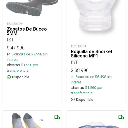
TEC150609
Zapatos De Buceo
5MM
IST
TEC310504
$
47.990
Boquilla de Snorkel
en
6
cuotas de $
7.998
sin
Silicona MP1
interés
IST
ahorras
$
1.920
por
$
38.990
transferencia.
en
6
cuotas de $
6.498
sin
Disponible
interés
ahorras
$
1.560
por
transferencia.
Disponible