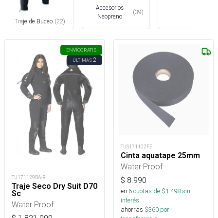
Accesorios
(
39
)
Neopreno
Traje de Buceo
(
22
)
ENVÍO
GRATIS
2
ÚLTIMAS
TUS171102FE
Cinta aquatape 25mm
Water Proof
TU171129BA-R
$
8.990
Traje Seco Dry Suit D70
en
6
cuotas de $
1.498
sin
Sc
interés
Water Proof
ahorras
$
360
por