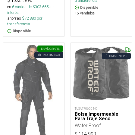
$
1.821.990
transferencia.
en
6
cuotas de $
303.665
sin
Disponible
interés
+5 Vendidos
ahorras
$
72.880
por
transferencia.
Disponible
ENVÍO
GRATIS
ÚLTIMA UNIDAD
ÚLTIMA UNIDAD
TUSA1706001-C
Bolsa Impermeable
Para Traje Seco
Water Proof
$
114.990