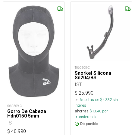
T060505-C
Snorkel Silicona
Sn204/BS
IST
$
25.990
en
6
cuotas de $
4.332
sin
interés
t060509-C
Gorro De Cabeza
ahorras
$
1.040
por
Hdn0150 5mm
transferencia.
IST
Disponible
$
40.990