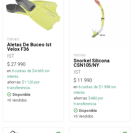
T280402
Aletas De Buceo Ist
Velox F36
IST
T060506
Snorkel Silicona
$
27.990
CSN105/NY
en
6
cuotas de $
4.665
sin
IST
interés
$
11.990
ahorras
$
1.120
por
en
6
cuotas de $
1.998
sin
transferencia.
interés
Disponible
ahorras
$
480
por
+5 Vendidos
transferencia.
Disponible
+5 Vendidos