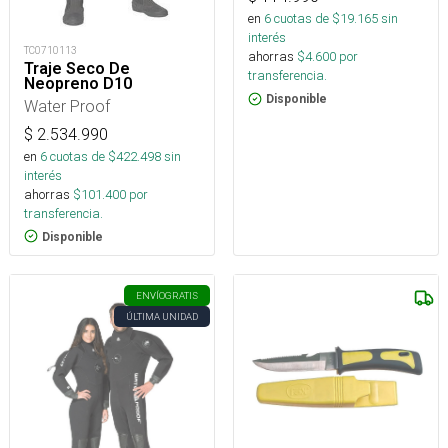
en
6
cuotas de $
19.165
sin
interés
TC0710113
ahorras
$
4.600
por
Traje Seco De
transferencia.
Neopreno D10
Disponible
Water Proof
$
2.534.990
en
6
cuotas de $
422.498
sin
interés
ahorras
$
101.400
por
transferencia.
Disponible
ENVÍO
GRATIS
ÚLTIMA UNIDAD