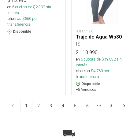
$
13.990
en
6
cuotas de $
2.332
sin
interés
ahorras
$
560
por
transferencia.
OUT17719-C
Disponible
Traje de Agua Ws80
IST
$
118.990
en
6
cuotas de $
19.832
sin
interés
ahorras
$
4.760
por
transferencia.
Disponible
+5 Vendidos
1
2
3
4
5
6
9
Más páginas