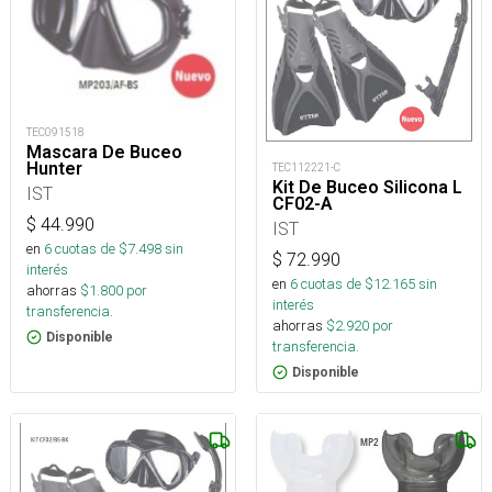
TEC091518
Mascara De Buceo
Hunter
TEC112221-C
Kit De Buceo Silicona L
IST
CF02-A
$
44.990
IST
en
6
cuotas de $
7.498
sin
$
72.990
interés
en
6
cuotas de $
12.165
sin
ahorras
$
1.800
por
interés
transferencia.
ahorras
$
2.920
por
Disponible
transferencia.
Disponible