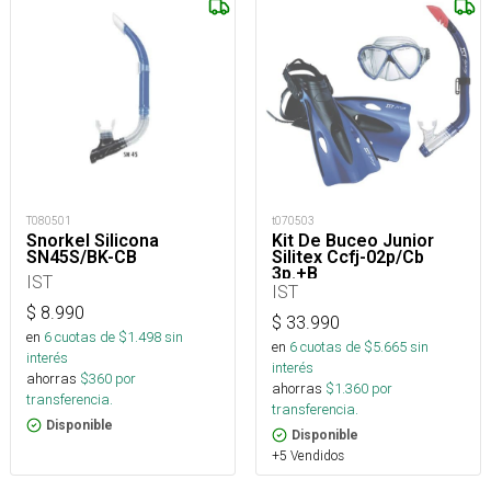
T080501
t070503
Snorkel Silicona
Kit De Buceo Junior
SN45S/BK-CB
Silitex Ccfj-02p/Cb
3p.+B
IST
IST
$
8.990
$
33.990
en
6
cuotas de $
1.498
sin
en
6
cuotas de $
5.665
sin
interés
interés
ahorras
$
360
por
ahorras
$
1.360
por
transferencia.
transferencia.
Disponible
Disponible
+5 Vendidos