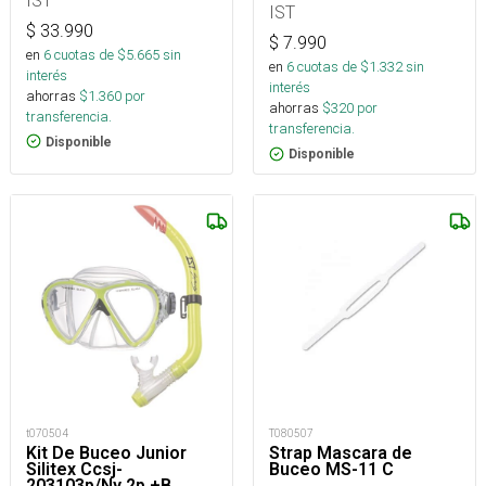
IST
$
33.990
$
7.990
en
6
cuotas de $
5.665
sin
en
6
cuotas de $
1.332
sin
interés
interés
ahorras
$
1.360
por
ahorras
$
320
por
transferencia.
transferencia.
Disponible
Disponible
t070504
T080507
Kit De Buceo Junior
Strap Mascara de
Silitex Ccsj-
Buceo MS-11 C
203103p/Ny 2p.+B