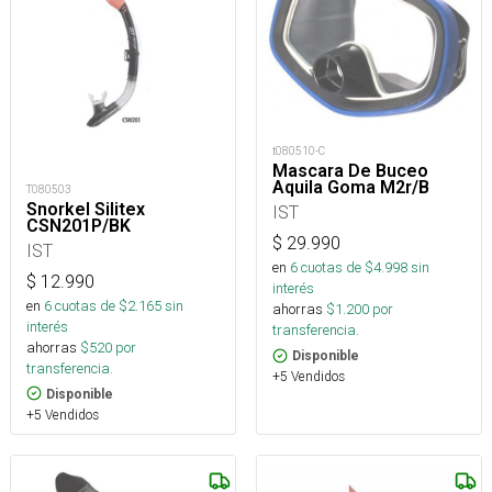
t080510-C
Mascara De Buceo
Aquila Goma M2r/B
T080503
Snorkel Silitex
IST
CSN201P/BK
$
29.990
IST
en
6
cuotas de $
4.998
sin
$
12.990
interés
en
6
cuotas de $
2.165
sin
ahorras
$
1.200
por
interés
transferencia.
ahorras
$
520
por
Disponible
transferencia.
+5 Vendidos
Disponible
+5 Vendidos