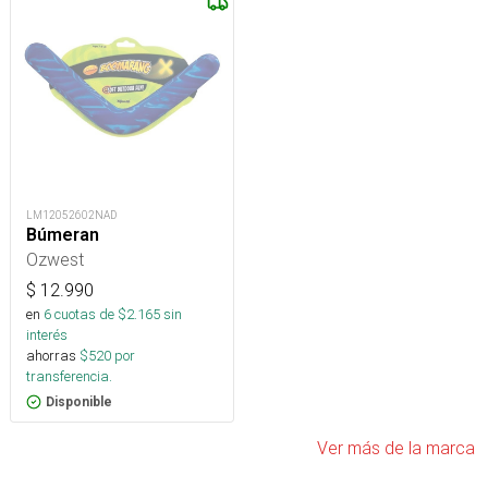
LM12052602NAD
Búmeran
Ozwest
$
12.990
en
6
cuotas de $
2.165
sin
interés
ahorras
$
520
por
transferencia.
Disponible
Ver más de la marca