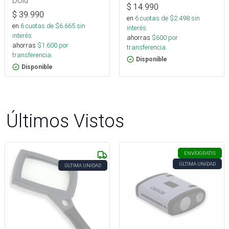
Dolu
$
14.990
$
39.990
en
6
cuotas de $
2.498
sin
en
6
cuotas de $
6.665
sin
interés
interés
ahorras
$
600
por
ahorras
$
1.600
por
transferencia.
transferencia.
Disponible
Disponible
Últimos Vistos
ENVÍO
GRATIS
ÚLTIMA UNIDAD
ÚLTIMA UNIDAD