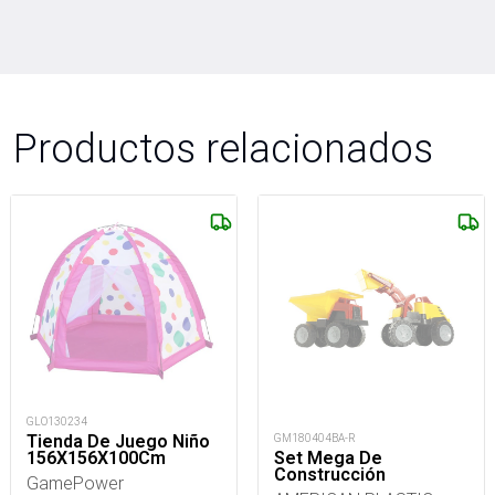
Productos relacionados
GLO130234
Tienda De Juego Niño
GM180404BA-R
156X156X100Cm
Set Mega De
Construcción
GamePower