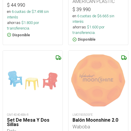
AMERICAN PLASTIC
$
44.990
$
39.990
en
6
cuotas de $
7.498
sin
en
6
cuotas de $
6.665
sin
interés
interés
ahorras
$
1.800
por
ahorras
$
1.600
por
transferencia.
transferencia.
Disponible
Disponible
GM140404BA-R
LMO190505FE
Set De Mesa Y Dos
Balón Moonshine 2.0
Sillas
Waboba