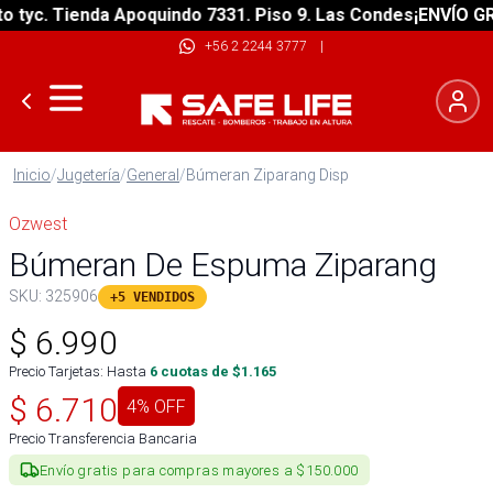
yc. Tienda Apoquindo 7331. Piso 9. Las Condes
¡ENVÍO GRATI
+56 2 2244 3777
|
Inicio
/
Jugetería
/
General
/
Búmeran Ziparang Disp
Ozwest
Búmeran De Espuma Ziparang
SKU:
325906
+5 VENDIDOS
$
6.990
Precio Tarjetas: Hasta
6
cuotas de $
1.165
$
6.710
4
% OFF
Precio Transferencia Bancaria
Envío gratis para compras mayores a $150.000