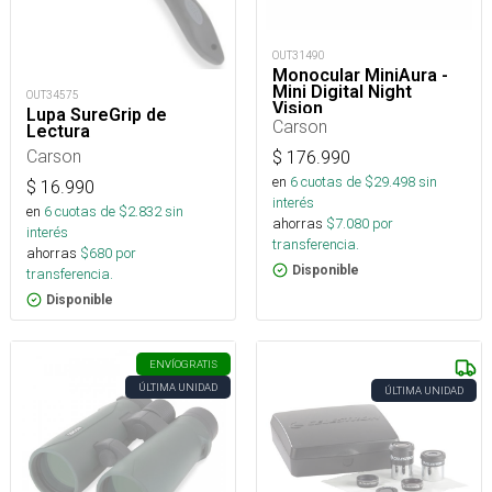
OUT31490
Monocular MiniAura -
Mini Digital Night
OUT34575
Vision
Lupa SureGrip de
Carson
Lectura
Carson
$
176.990
en
6
cuotas de $
29.498
sin
$
16.990
interés
en
6
cuotas de $
2.832
sin
ahorras
$
7.080
por
interés
transferencia.
ahorras
$
680
por
Disponible
transferencia.
Disponible
ENVÍO
GRATIS
ÚLTIMA UNIDAD
ÚLTIMA UNIDAD