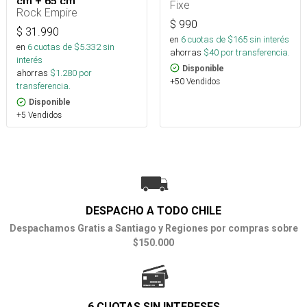
cm + 65 cm
Fixe
Rock Empire
$
990
$
31.990
en
6
cuotas de $
165
sin interés
en
6
cuotas de $
5.332
sin
ahorras
$
40
por transferencia.
interés
Disponible
ahorras
$
1.280
por
+50 Vendidos
transferencia.
Disponible
+5 Vendidos
DESPACHO A TODO CHILE
Despachamos Gratis a Santiago y Regiones por compras sobre
$150.000
6 CUOTAS SIN INTERESES