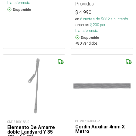
transferencia.
Providus
Disponible
$
4.990
en
6
cuotas de $
832
sin interés
ahorras
$
200
por
transferencia.
Disponible
+80 Vendidos
CHM070410FE-R
CM161001BA-R
Cordín Auxiliar 4mm X
Elemento De Amarre
Metro
doble Landyard Y 35