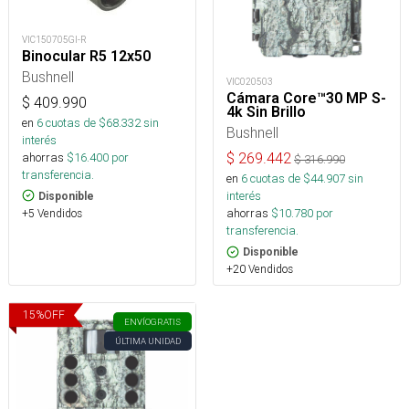
VIC150705GI-R
Binocular R5 12x50
Bushnell
VIC020503
Cámara Core™30 MP S-
$
409.990
4k Sin Brillo
en
6
cuotas de $
68.332
sin
Bushnell
interés
ahorras
$
16.400
por
$
269.442
$
316.990
transferencia.
en
6
cuotas de $
44.907
sin
interés
Disponible
ahorras
$
10.780
por
+5 Vendidos
transferencia.
Disponible
+20 Vendidos
15
%
OFF
ENVÍO
GRATIS
ÚLTIMA UNIDAD