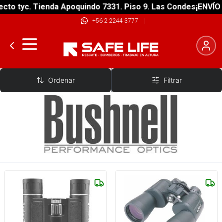
to tyc. Tienda Apoquindo 7331. Piso 9. Las Condes
¡ENVÍO G
+56 2 2244 3777
|
Bushnell
Ordenar
Filtrar