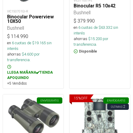
VIC071001FE
Binocular R5 10x42
Bushnell
VIC150701GI-R
Binocular Powerview
$
379.990
10X50
en
6
cuotas de $
63.332
sin
Bushnell
interés
$
114.990
ahorras
$
15.200
por
en
6
cuotas de $
19.165
sin
transferencia.
interés
Disponible
ahorras
$
4.600
por
transferencia.
LLEGA MAÑANA✔️TIENDA
APOQUINDO
+5 Vendidos
15
%
OFF
ENVÍO
GRATIS
ENVÍO
GRATIS
2
ÚLTIMAS