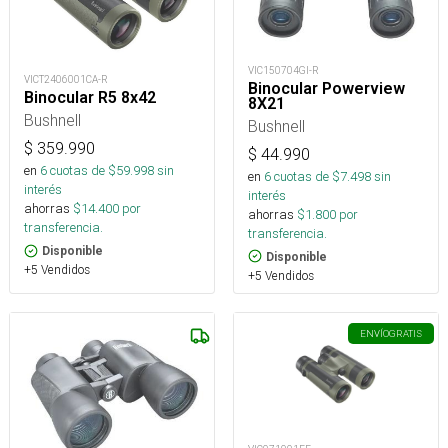
VIC150704GI-R
VICT2406001CA-R
Binocular Powerview
Binocular R5 8x42
8X21
Bushnell
Bushnell
$
359.990
$
44.990
en
6
cuotas de $
59.998
sin
en
6
cuotas de $
7.498
sin
interés
interés
ahorras
$
14.400
por
ahorras
$
1.800
por
transferencia.
transferencia.
Disponible
Disponible
+5 Vendidos
+5 Vendidos
ENVÍO
GRATIS