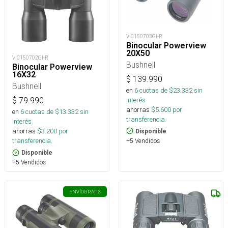
VIC150703GI-R
Binocular Powerview
20X50
VIC150702GI-R
Bushnell
Binocular Powerview
16X32
$
139.990
Bushnell
en
6
cuotas de $
23.332
sin
interés
$
79.990
ahorras
$
5.600
por
en
6
cuotas de $
13.332
sin
transferencia.
interés
ahorras
$
3.200
por
Disponible
transferencia.
+5 Vendidos
Disponible
+5 Vendidos
ENVÍO
GRATIS