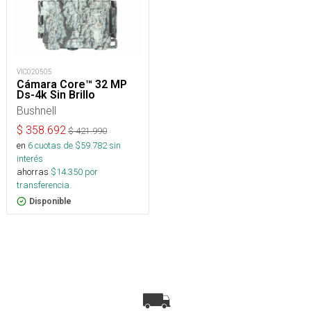
VIC020505
Cámara Core™ 32 MP
Ds-4k Sin Brillo
Bushnell
$
358.692
$
421.990
en
6
cuotas de $
59.782
sin
interés
ahorras
$
14.350
por
transferencia.
Disponible