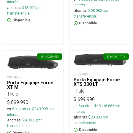
interés
interés
ahorras
$
48.400
por
ahorras
$
58.080
por
transferencia.
transferencia.
Disponible
Disponible
ENVÍO
GRATIS
ENVÍO
GRATIS
OUT34986
OUT34987
Porta Equipaje Force
Porta Equipaje Force
XTS 300 LT
XT M
Thule
Thule
$
699.990
$
899.990
en
6
cuotas de $
116.665
sin
en
6
cuotas de $
149.998
sin
interés
interés
ahorras
$
28.000
por
ahorras
$
36.000
por
transferencia.
transferencia.
Disponible
Disponible