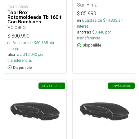
San Hima
DVOL0108008
Tool Box
$
85.990
Rotomoldeada Tb 160lt
en
6
cuotas de $
14.332
sin
Con Bombines
Hidráulicos
interés
Volcano
ahorras
$
3.440
por
$
300.990
transferencia.
en
6
cuotas de $
50.165
sin
Disponible
interés
ahorras
$
12.040
por
transferencia.
Disponible
ENVÍO
GRATIS
ENVÍO
GRATIS