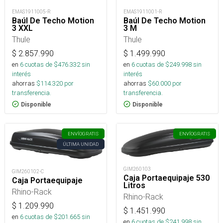
EMAS1911005-R
EMAS1911001-R
Baúl De Techo Motion
Baúl De Techo Motion
3 XXL
3 M
Thule
Thule
$
2.857.990
$
1.499.990
en
6
cuotas de $
476.332
sin
en
6
cuotas de $
249.998
sin
interés
interés
ahorras
$
114.320
por
ahorras
$
60.000
por
transferencia.
transferencia.
Disponible
Disponible
ENVÍO
GRATIS
ENVÍO
GRATIS
ÚLTIMA UNIDAD
GIM260103
GIM260102-C
Caja Portaequipaje 530
Caja Portaequipaje
Litros
Rhino-Rack
Rhino-Rack
$
1.209.990
$
1.451.990
en
6
cuotas de $
201.665
sin
en
6
cuotas de $
241.998
sin