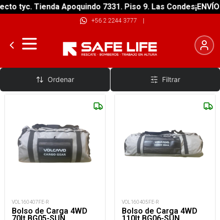
to tyc. Tienda Apoquindo 7331. Piso 9. Las Condes
¡ENVÍO G
+56 2 2244 3777
|
Cajas de Techo Autos
Ordenar
Filtrar
VOL160407FE-R
VOL160405FE-R
Bolso de Carga 4WD
Bolso de Carga 4WD
70lt BG05-SUN
110lt BG06-SUN