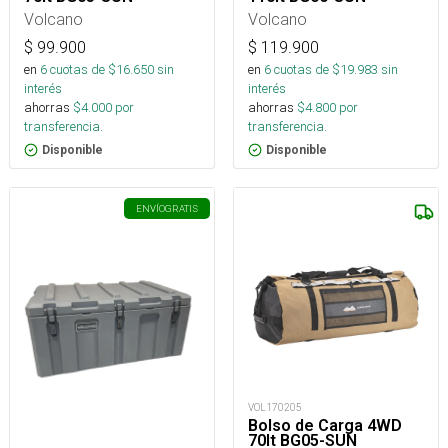
Volcano
Volcano
$
99.900
$
119.900
en
6
cuotas de $
16.650
sin
en
6
cuotas de $
19.983
sin
interés
interés
ahorras
$
4.000
por
ahorras
$
4.800
por
transferencia.
transferencia.
Disponible
Disponible
ENVÍO
GRATIS
VOL170205
Bolso de Carga 4WD
70lt BG05-SUN