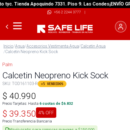
yc. Tienda Apoquindo 7331. Piso 9. Las Condes
¡ENVÍO GRATI
+56 2 2244 3777
|
Inicio
/
Agua
/
Accesorios Vestimenta Agua
/
Calcetin Agua
/
Calcetin Neopreno Kick Sock
Palm
Calcetin Neopreno Kick Sock
SKU:
TOD161103-R
+5 VENDIDOS
$
40.990
Precio Tarjetas: Hasta
6
cuotas de $
6.832
$
39.350
4
% OFF
Precio Transferencia Bancaria
Envío gratis para compras mayores a $150.000