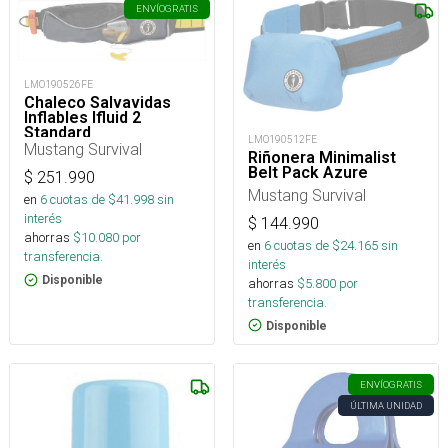
ENVÍO
GRATIS
LMO190526FE
Chaleco Salvavidas
Inflables Ifluid 2
Standard
LMO190512FE
Mustang Survival
Riñonera Minimalist
Belt Pack Azure
$
251.990
Mustang Survival
en
6
cuotas de $
41.998
sin
interés
$
144.990
ahorras
$
10.080
por
en
6
cuotas de $
24.165
sin
transferencia.
interés
Disponible
ahorras
$
5.800
por
transferencia.
Disponible
ENVÍO
GRATIS
ÚLTIMA UNIDAD