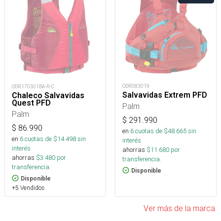
ODR083019
ODR170301BA-R-C
Salvavidas Extrem PFD
Chaleco Salvavidas
Quest PFD
Palm
Palm
$
291.990
$
86.990
en
6
cuotas de $
48.665
sin
en
6
cuotas de $
14.498
sin
interés
interés
ahorras
$
11.680
por
ahorras
$
3.480
por
transferencia.
transferencia.
Disponible
Disponible
+5 Vendidos
Ver más de la marca