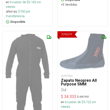
en
6
cuotas de $
3.165
sin
+5 Vendidos
interés
ahorras
$
760
por
transferencia.
Disponible
30
%
OFF
OUT37953
Zapato Neopren All
Purpose 5MM
Gul
$
34.333
$
48.990
en
6
cuotas de $
5.722
sin
interés