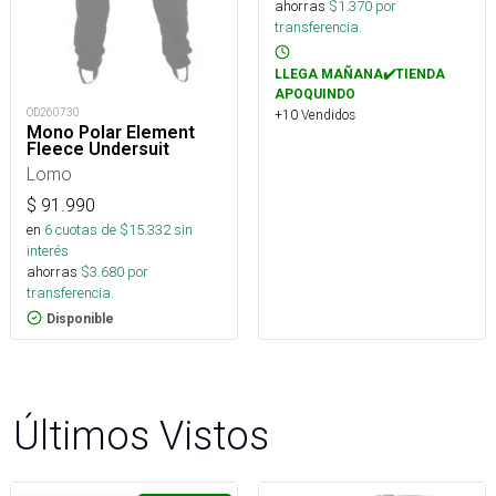
ahorras
$
1.370
por
transferencia.
LLEGA MAÑANA✔️TIENDA
APOQUINDO
OD260730
+10 Vendidos
Mono Polar Element
Fleece Undersuit
Lomo
$
91.990
en
6
cuotas de $
15.332
sin
interés
ahorras
$
3.680
por
transferencia.
Disponible
Últimos Vistos