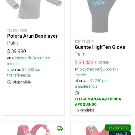
TOD100411FE
Polera Arun Baselayer
TOD161125-R
Palm
Guante HighTen Glove
$
39.990
Palm
en
6
cuotas de $
6.665
sin
$
30.333
$
40.990
interés
en
6
cuotas de $
5.056
sin
ahorras
$
1.600
por
interés
transferencia.
ahorras
$
1.210
por
Disponible
transferencia.
LLEGA MAÑANA✔️TIENDA
APOQUINDO
+5 Vendidos
ENVÍO
GRATIS
3
ÚLTIMAS