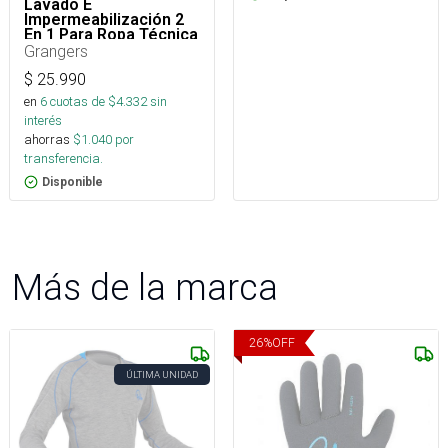
Lavado E
Impermeabilización 2
En 1 Para Ropa Técnica
Grangers
$
25.990
en
6
cuotas de $
4.332
sin
interés
ahorras
$
1.040
por
transferencia.
Disponible
Más de la marca
26
%
OFF
ÚLTIMA UNIDAD