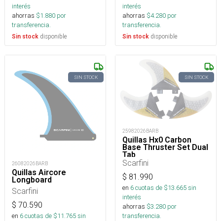
interés
interés
ahorras
$
1.880
por
ahorras
$
4.280
por
transferencia.
transferencia.
disponible
disponible
Sin stock
Sin stock
SIN STOCK
SIN STOCK
25982026BARB
Quillas Hx0 Carbon
Base Thruster Set Dual
Tab
Scarfini
26082026BARB
Quillas Aircore
$
81.990
Longboard
en
6
cuotas de $
13.665
sin
Scarfini
interés
$
70.590
ahorras
$
3.280
por
en
6
cuotas de $
11.765
sin
transferencia.