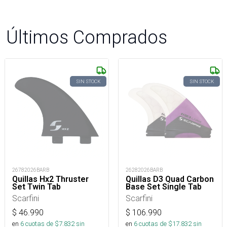
Últimos Comprados
SIN STOCK
SIN STOCK
26782026BARB
26282026BARB
Quillas Hx2 Thruster
Quillas D3 Quad Carbon
Set Twin Tab
Base Set Single Tab
Scarfini
Scarfini
$
46.990
$
106.990
en
6
cuotas de $
7.832
sin
en
6
cuotas de $
17.832
sin