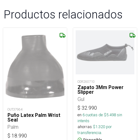
Productos relacionados
ODR260710
Zapato 3Mm Power
Slipper
Gul
$
32.990
OUT37964
en
6
cuotas de $
5.498
sin
Puño Latex Palm Wrist
Seal
interés
Palm
ahorras
$
1.320
por
transferencia.
$
18.990
Disponible