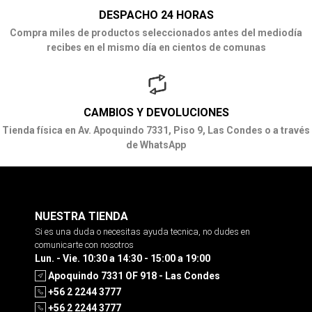
DESPACHO 24 HORAS
Compra miles de productos seleccionados antes del mediodía
recibes en el mismo día en cientos de comunas
CAMBIOS Y DEVOLUCIONES
Tienda física en Av. Apoquindo 7331, Piso 9, Las Condes o a través
de WhatsApp
NUESTRA TIENDA
Si es una duda o necesitas ayuda tecnica, no dudes en
comunicarte con nosotros
Lun. - Vie. 10:30 a 14:30 - 15:00 a 19:00
Apoquindo 7331 OF 918 - Las Condes
+56 2 2244 3777
+56 2 2244 3777