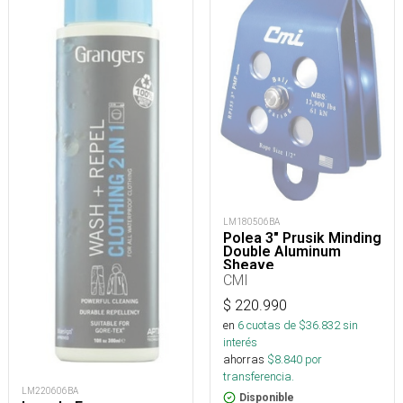
LM180506BA
Polea 3" Prusik Minding
Double Aluminum
Sheave
CMI
$
220.990
en
6
cuotas de $
36.832
sin
interés
ahorras
$
8.840
por
transferencia.
LM220606BA
Disponible