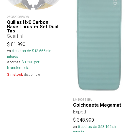
25982026BARB
Quillas Hx0 Carbon
Base Thruster Set Dual
Tab
Scarfini
$
81.990
en
6
cuotas de $
13.665
sin
interés
ahorras
$
3.280
por
transferencia.
disponible
Sin stock
LM190511BA
Colchoneta Megamat
Exped
$
348.990
en
6
cuotas de $
58.165
sin