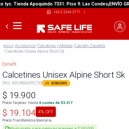
yc. Tienda Apoquindo 7331. Piso 9. Las Condes
¡ENVÍO GRATI
+56 2 2244 3777
|
Inicio
/
Accesorios
/
Calcetines y Medias
/
Calcetín Zapatilla
/
Calcetines Unisex Alpine Short Sk
Dynafit
Calcetines Unisex Alpine Short Sk
SKU:
4053866095730
+5 VENDIDOS
$
19.900
Precio Tarjetas: Hasta
6
cuotas de $
3.317
$
19.104
4
% OFF
Precio Transferencia Bancaria
Envío gratis para compras mayores a $150.000