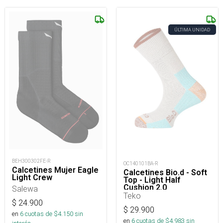
ÚLTIMA UNIDAD
BEH300302FE-R
OC140101BA-R
Calcetines Mujer Eagle
Calcetines Bio.d - Soft
Light Crew
Top - Light Half
Cushion 2.0
Salewa
Teko
$
24.900
$
29.900
en
6
cuotas de $
4.150
sin
en
6
cuotas de $
4.983
sin