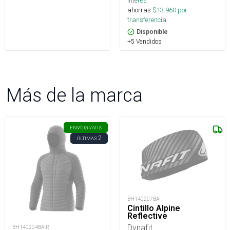
interés
ahorras
$
13.960
por
transferencia.
Disponible
+5 Vendidos
Más de la marca
ENVÍO
GRATIS
2
ÚLTIMAS
BH140207BA
Cintillo Alpine
Reflective
Dynafit
BH140204BA-R