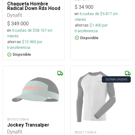
Chaqueta Hombre
$
34.900
Radical Down Rds Hood
en
6
cuotas de $
5.817
sin
Dynafit
interés
$
349.000
ahorras
$
1.400
por
en
6
cuotas de $
58.167
sin
transferencia.
interés
Disponible
ahorras
$
13.960
por
transferencia.
Disponible
ÚLTIMA UNIDAD
BH160210BA-R
Jockey Transalper
Dynafit
BH061116BA-R