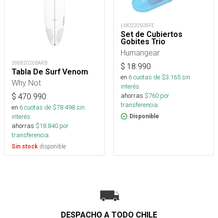
LMO220508FE
Set de Cubiertos
Gobites Trio
Humangear
28682026BARB
$
18.990
Tabla De Surf Venom
en
6
cuotas de $
3.165
sin
Why Not
interés
ahorras
$
760
por
$
470.990
transferencia.
en
6
cuotas de $
78.498
sin
interés
Disponible
ahorras
$
18.840
por
transferencia.
disponible
Sin stock
DESPACHO A TODO CHILE