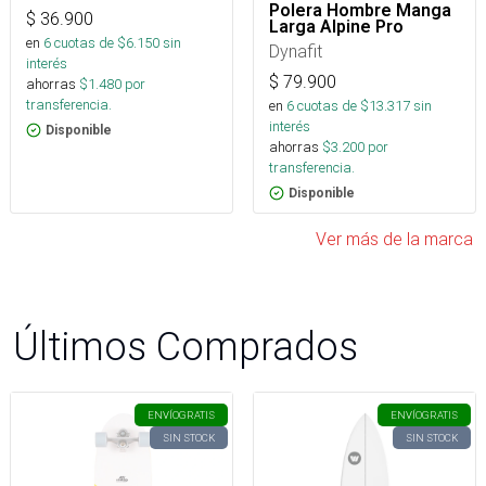
Polera Hombre Manga
$
36.900
Larga Alpine Pro
en
6
cuotas de $
6.150
sin
Dynafit
interés
$
79.900
ahorras
$
1.480
por
transferencia.
en
6
cuotas de $
13.317
sin
interés
Disponible
ahorras
$
3.200
por
transferencia.
Disponible
Ver más de la marca
Últimos Comprados
ENVÍO
GRATIS
ENVÍO
GRATIS
SIN STOCK
SIN STOCK