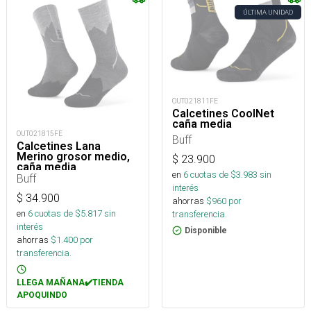
ÚLTIMA UNIDAD
OUT021811FE
Calcetines CoolNet
caña media
OUT021815FE
Buff
Calcetines Lana
Merino grosor medio,
$
23.900
caña media
en
6
cuotas de $
3.983
sin
Buff
interés
$
34.900
ahorras
$
960
por
en
6
cuotas de $
5.817
sin
transferencia.
interés
Disponible
ahorras
$
1.400
por
transferencia.
LLEGA MAÑANA✔️TIENDA
APOQUINDO