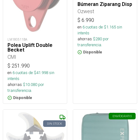
Búmeran Ziparang Disp
Ozwest
$
6.990
en
6
cuotas de $
1.165
sin
interés
ahorras
$
280
por
LM180511BA
transferencia.
Polea Uplift Double
Becket
Disponible
CMI
$
251.990
en
6
cuotas de $
41.998
sin
interés
ahorras
$
10.080
por
transferencia.
Disponible
ENVÍO
GRATIS
SIN STOCK