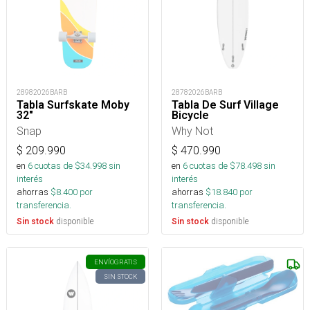
28982026BARB
28782026BARB
Tabla Surfskate Moby
Tabla De Surf Village
32"
Bicycle
Snap
Why Not
$
209.990
$
470.990
en
6
cuotas de $
34.998
sin
en
6
cuotas de $
78.498
sin
interés
interés
ahorras
$
8.400
por
ahorras
$
18.840
por
transferencia.
transferencia.
disponible
disponible
Sin stock
Sin stock
ENVÍO
GRATIS
SIN STOCK