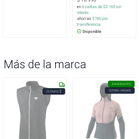
en
6
cuotas de $
3.165
sin
interés
ahorras
$
760
por
transferencia.
Disponible
Más de la marca
ENVÍO
GRATIS
ÚLTIMA UNIDAD
2
ÚLTIMAS