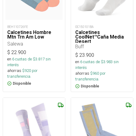
BEH110726FE
OC150101BA
Calcetines Hombre
Calcetines
Mtn Trn Am Low
CoolNet™Caña Media
Desert
Salewa
Buff
$
22.900
$
23.900
en
6
cuotas de $
3.817
sin
en
6
cuotas de $
3.983
sin
interés
interés
ahorras
$
920
por
ahorras
$
960
por
transferencia.
transferencia.
Disponible
Disponible