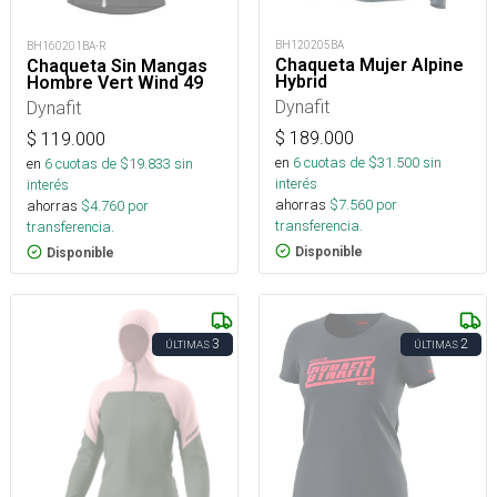
BH120205BA
BH160201BA-R
Chaqueta Mujer Alpine
Chaqueta Sin Mangas
Hybrid
Hombre Vert Wind 49
Dynafit
Dynafit
$
189.000
$
119.000
en
6
cuotas de $
31.500
sin
en
6
cuotas de $
19.833
sin
interés
interés
ahorras
$
7.560
por
ahorras
$
4.760
por
transferencia.
transferencia.
Disponible
Disponible
3
2
ÚLTIMAS
ÚLTIMAS