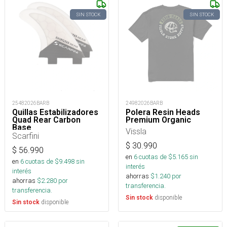
SIN STOCK
SIN STOCK
25482026BARB
24982026BARB
Quillas Estabilizadores
Polera Resin Heads
Quad Rear Carbon
Premium Organic
Base
Vissla
Scarfini
$
30.990
$
56.990
en
6
cuotas de $
5.165
sin
en
6
cuotas de $
9.498
sin
interés
interés
ahorras
$
1.240
por
ahorras
$
2.280
por
transferencia.
transferencia.
disponible
Sin stock
disponible
Sin stock