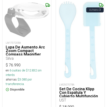
3
ÚLTIMAS
LM170720BA
Lupa De Aumento Arc
Zoom Compact
Compass Magnifier
Silva
$
76.990
en
6
cuotas de $
12.832
sin
interés
ahorras
$
3.080
por
transferencia.
LM250707BA
Set De Cocina Klipp
Disponible
Con Espátula Y
Cubierto Multifunción
UST
$
18.990