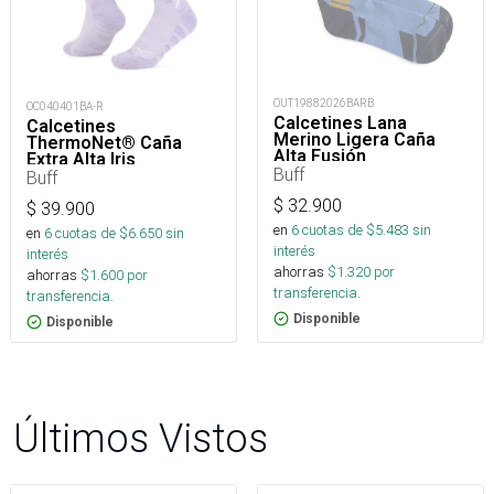
OUT19882026BARB
OC040401BA-R
Calcetines Lana
Calcetines
Merino Ligera Caña
ThermoNet® Caña
Alta Fusión
Extra Alta Iris
Buff
Buff
$
32.900
$
39.900
en
6
cuotas de $
5.483
sin
en
6
cuotas de $
6.650
sin
interés
interés
ahorras
$
1.320
por
ahorras
$
1.600
por
transferencia.
transferencia.
Disponible
Disponible
Últimos Vistos