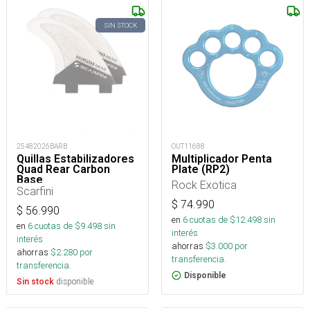
SIN STOCK
25482026BARB
OUT11688
Quillas Estabilizadores
Multiplicador Penta
Quad Rear Carbon
Plate (RP2)
Base
Rock Exotica
Scarfini
$
74.990
$
56.990
en
6
cuotas de $
12.498
sin
en
6
cuotas de $
9.498
sin
interés
interés
ahorras
$
3.000
por
ahorras
$
2.280
por
transferencia.
transferencia.
Disponible
disponible
Sin stock