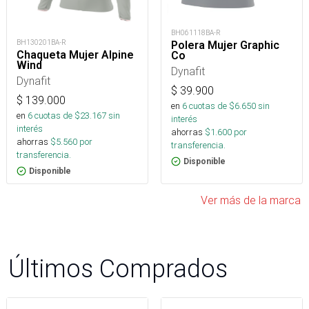
BH061118BA-R
BH130201BA-R
Polera Mujer Graphic
Chaqueta Mujer Alpine
Co
Wind
Dynafit
Dynafit
$
39.900
$
139.000
en
6
cuotas de $
6.650
sin
en
6
cuotas de $
23.167
sin
interés
interés
ahorras
$
1.600
por
ahorras
$
5.560
por
transferencia.
transferencia.
Disponible
Disponible
Ver más de la marca
Últimos Comprados