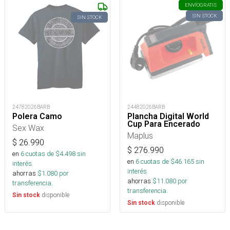
ENVÍO
GRATIS
SIN STOCK
SIN STOCK
24782026BARB
24482026BARB
Polera Camo
Plancha Digital World
Cup Para Encerado
Sex Wax
Maplus
$
26.990
$
276.990
en
6
cuotas de $
4.498
sin
en
6
cuotas de $
46.165
sin
interés
interés
ahorras
$
1.080
por
ahorras
$
11.080
por
transferencia.
transferencia.
disponible
Sin stock
disponible
Sin stock