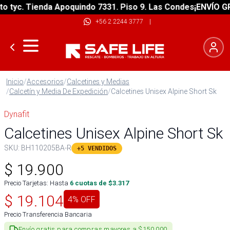
yc. Tienda Apoquindo 7331. Piso 9. Las Condes
¡ENVÍO GRATI
+56 2 2244 3777
|
Inicio
/
Accesorios
/
Calcetines y Medias
/
Calcetín y Media De Expedición
/
Calcetines Unisex Alpine Short Sk
Dynafit
Calcetines Unisex Alpine Short Sk
SKU:
BH110205BA-R
+5 VENDIDOS
$
19.900
Precio Tarjetas: Hasta
6
cuotas de $
3.317
$
19.104
4
% OFF
Precio Transferencia Bancaria
Envío gratis para compras mayores a $150.000