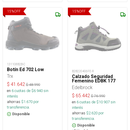
15
%
OFF
15
%
OFF
131108B2B-C
Botín Ed 702 Low
B2B220406FE-R
Trx
Calzado Seguridad
Femenino EDBK 177
$
41.642
$
48.990
Edelbrock
en
6
cuotas de $
6.940
sin
$
65.442
$
76.990
interés
ahorras
$
1.670
por
en
6
cuotas de $
10.907
sin
transferencia.
interés
ahorras
$
2.620
por
Disponible
transferencia.
Disponible