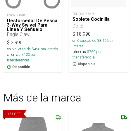
DOI190215BA-R
LM060716BA
Soplete Cocinilla
Destorcedor De Pesca
3-Way Swivel Para
Doite
Línea Y Señuelo
Eagle Claw
$
18.990
en
6
cuotas de $
3.165
sin
$
2.990
interés
en
6
cuotas de $
498
sin interés
ahorras
$
760
por
ahorras
$
120
por
transferencia.
transferencia.
Disponible
Disponible
Más de la marca
15
%
OFF