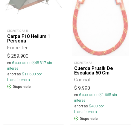
OD280702BA-R
Carpa F10 Helium 1
Persona
Force Ten
$
289.900
en
6
cuotas de $
48.317
sin
OD280704BA
Cuerda Prusik De
interés
Escalada 60 Cm
ahorras
$
11.600
por
Camnal
transferencia.
Disponible
$
9.990
en
6
cuotas de $
1.665
sin
interés
ahorras
$
400
por
transferencia.
Disponible