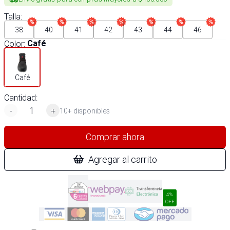
Talla
:
38
40
41
42
43
44
46
Color
:
Café
Café
Cantidad:
-
+
10+ disponibles
Comprar ahora
Agregar al carrito
4%
OFF