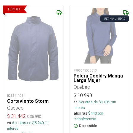
15
%
OFF
ÚLTIMA UNIDAD
7799045006513
Polera Cooldry Manga
Larga Mujer
Quebec
$
10.990
B2BB111911
Cortaviento Storm
en
6
cuotas de $
1.832
sin
Quebec
interés
ahorras
$
440
por
$
31.442
$
36.990
transferencia.
en
6
cuotas de $
5.240
sin
Disponible
interés