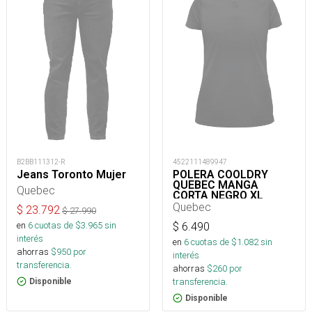
B2BB111312-R
4522111489947
Jeans Toronto Mujer
POLERA COOLDRY
QUEBEC MANGA
Quebec
CORTA NEGRO XL
Quebec
$
23.792
$
27.990
en
6
cuotas de $
3.965
sin
$
6.490
interés
en
6
cuotas de $
1.082
sin
ahorras
$
950
por
interés
transferencia.
ahorras
$
260
por
transferencia.
Disponible
Disponible