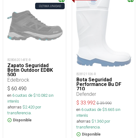
ÚLTIMA UNIDAD
B2B062014FE-R
Zapato Seguridad
Botin Outdoor EDBK
500
B2B121106-R
Edelbrock
Bota Seguridad
Performance Bu DF
$
60.490
710
Defender
en
6
cuotas de $
10.082
sin
interés
$
33.992
$
39.990
ahorras
$
2.420
por
en
6
cuotas de $
5.665
sin
transferencia.
interés
Disponible
ahorras
$
1.360
por
transferencia.
Disponible