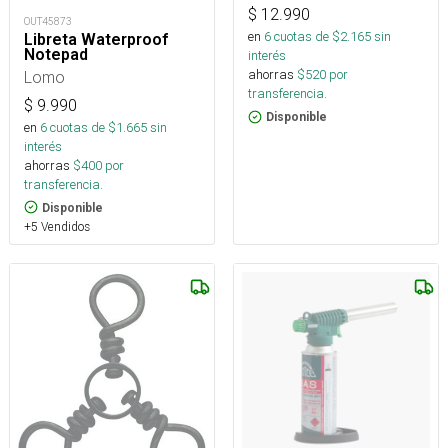
$
12.990
OUT45873
en
6
cuotas de $
2.165
sin
Libreta Waterproof
Notepad
interés
ahorras
$
520
por
Lomo
transferencia.
$
9.990
Disponible
en
6
cuotas de $
1.665
sin
interés
ahorras
$
400
por
transferencia.
Disponible
+5 Vendidos