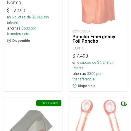
Norma
$
12.490
en
6
cuotas de $
2.082
sin
interés
ahorras
$
500
por
OD310705BA
transferencia.
Poncho Emergency
Foil Poncho
Disponible
Lomo
$
7.490
en
6
cuotas de $
1.248
sin
interés
ahorras
$
300
por
transferencia.
Disponible
ENVÍO
GRATIS