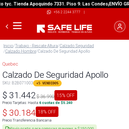
yc. Tienda Apoquindo 7331. Piso 9. Las Condes
¡ENVÍO GRATI
+56 2 2244 3777
|
Inicio
/
Trabajo - Rescate Altura
/
Calzado Seguridad
/
Calzado Hombre
/
Calzado De Seguridad Apollo
Quebec
Calzado De Seguridad Apollo
SKU:
B2B071003
+5 VENDIDOS
$
31.442
15
% OFF
$
36.990
Precio Tarjetas: Hasta
6
cuotas de $
5.240
$
30.184
18
% OFF
Precio Transferencia Bancaria
Envío gratis para compras mayores a $150.000