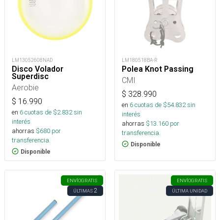
LM13052608NAD
LM180518BA-R
Disco Volador
Polea Knot Passing
Superdisc
CMI
Aerobie
$
328.990
$
16.990
en
6
cuotas de $
54.832
sin
en
6
cuotas de $
2.832
sin
interés
interés
ahorras
$
13.160
por
ahorras
$
680
por
transferencia.
transferencia.
Disponible
Disponible
ENVÍO
GRATIS
ENVÍO
GRATIS
2
ÚLTIMAS
ÚLTIMA UNIDAD