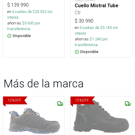
LMO270504FE
$
139.990
Cuello Mistral Tube
en
6
cuotas de $
23.332
sin
Ctr
interés
$
30.990
ahorras
$
5.600
por
en
6
cuotas de $
5.165
sin
transferencia.
interés
Disponible
ahorras
$
1.240
por
transferencia.
Disponible
Más de la marca
15
%
OFF
15
%
OFF