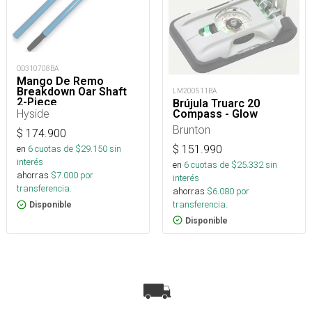
OD310708BA
Mango De Remo
Breakdown Oar Shaft
LM200511BA
2-Piece
Brújula Truarc 20
Hyside
Compass - Glow
Brunton
$
174.900
$
151.990
en
6
cuotas de $
29.150
sin
interés
en
6
cuotas de $
25.332
sin
ahorras
$
7.000
por
interés
transferencia.
ahorras
$
6.080
por
transferencia.
Disponible
Disponible