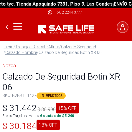
tyc. Tienda Apoquindo 7331. Piso 9. Las Condes
¡ENVÍO GRAT
+56 2 2244 3777
|
Inicio
/
Trabajo - Rescate Altura
/
Calzado Seguridad
/
Calzado Hombre
/
Calzado De Seguridad Botin XR 06
Nazca
Calzado De Seguridad Botin XR
06
SKU:
B2BB111427
+5 VENDIDOS
$
31.442
15
% OFF
$
36.990
Precio Tarjetas: Hasta
6
cuotas de $
5.240
$
30.184
18
% OFF