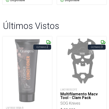
Disponible
Disponible
Últimos Vistos
2
3
ÚLTIMAS
ÚLTIMAS
LMO180502FE
Multifilamento Macv
Tool - Clam Pack
SOG Knives
LM180618BA-R