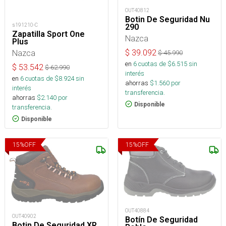
OUT40812
Botin De Seguridad Nu
s191210-C
290
Zapatilla Sport One
Nazca
Plus
$
39.092
Nazca
$
45.990
en
6
cuotas de $
6.515
sin
$
53.542
$
62.990
interés
en
6
cuotas de $
8.924
sin
ahorras
$
1.560
por
interés
transferencia.
ahorras
$
2.140
por
Disponible
transferencia.
Disponible
15
%
OFF
15
%
OFF
OUT40884
OUT40902
Botín De Seguridad
Botin De Seguridad XR