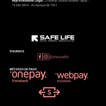
Cristobal Octavio Alvarez Tapia -
Representante Legal:
16.366.285-k - Av Apoquindo 7331
SIGUENOS
@sherpalife
MÉTODOS DE PAGO