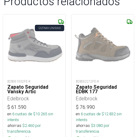
Productos relacionados
ÚLTIMA UNIDAD
B2B061932FE-R
B2B062212FE-R
Zapato Seguridad
Zapato Seguridad
Vansky Artic
EDBK 177
Edelbrock
Edelbrock
$
61.590
$
76.990
en
6
cuotas de $
10.265
sin
en
6
cuotas de $
12.832
sin
interés
interés
ahorras
$
2.460
por
ahorras
$
3.080
por
transferencia.
transferencia.