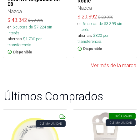
Roble
08
Nazca
Nazca
$
20.392
$
23.990
$
43.342
$
50.990
en
6
cuotas de $
3.399
sin
en
6
cuotas de $
7.224
sin
interés
interés
ahorras
$
820
por
ahorras
$
1.730
por
transferencia.
transferencia.
Disponible
Disponible
Ver más de la marca
Últimos Comprados
ENVÍO
GRATIS
ÚLTIMA UNIDAD
ÚLTIMA UNIDAD