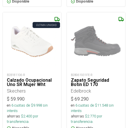
Disponible
Disponible
ÚLTIMA UNIDAD
B2B181106-R
B2B061931FE-R
Calzado Ocupacional
Zapato Seguridad
Uno SR Mujer Wht
Botin ED 170
Skechers
Edelbrock
$
59.990
$
69.290
en
6
cuotas de $
9.998
sin
en
6
cuotas de $
11.548
sin
interés
interés
ahorras
$
2.400
por
ahorras
$
2.770
por
transferencia.
transferencia.