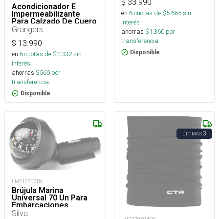
$
33.990
Acondicionador E
en
6
cuotas de $
5.665
sin
Impermeabilizante
Para Calzado De Cuero
interés
75 Ml
Grangers
ahorras
$
1.360
por
transferencia.
$
13.990
Disponible
en
6
cuotas de $
2.332
sin
interés
ahorras
$
560
por
transferencia.
Disponible
3
ÚLTIMAS
LM210702BA
Brújula Marina
Universal 70 Un Para
Embarcaciones
Silva