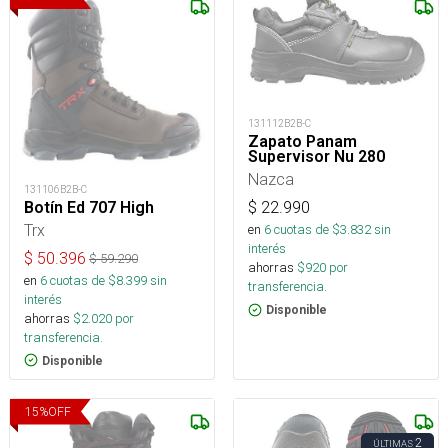
131112B2B-C
Zapato Panam
Supervisor Nu 280
Nazca
131106B2B-C
Botín Ed 707 High
$
22.990
Trx
en
6
cuotas de $
3.832
sin
interés
$
50.396
$
59.290
ahorras
$
920
por
en
6
cuotas de $
8.399
sin
transferencia.
interés
Disponible
ahorras
$
2.020
por
transferencia.
Disponible
15
%
OFF
2
ÚLTIMAS