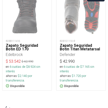
B2BB111416
B2B151110-R
Zapato Seguridad
Zapato Seguridad
Botin ED 170
Botin Titan Metatarsal
Edelbrock
Defender
$
53.542
$
42.990
$
62.990
en
6
cuotas de $
8.924
sin
en
6
cuotas de $
7.165
sin
interés
interés
ahorras
$
2.140
por
ahorras
$
1.720
por
transferencia.
transferencia.
Disponible
Disponible