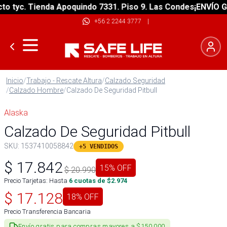
tyc. Tienda Apoquindo 7331. Piso 9. Las Condes
¡ENVÍO GRAT
+56 2 2244 3777
|
Inicio
/
Trabajo - Rescate Altura
/
Calzado Seguridad
/
Calzado Hombre
/
Calzado De Seguridad Pitbull
Alaska
Calzado De Seguridad Pitbull
SKU:
1537410058842
+5 VENDIDOS
$
17.842
15
% OFF
$
20.990
Precio Tarjetas: Hasta
6
cuotas de $
2.974
$
17.128
18
% OFF
Precio Transferencia Bancaria
Envío gratis para compras mayores a $150.000