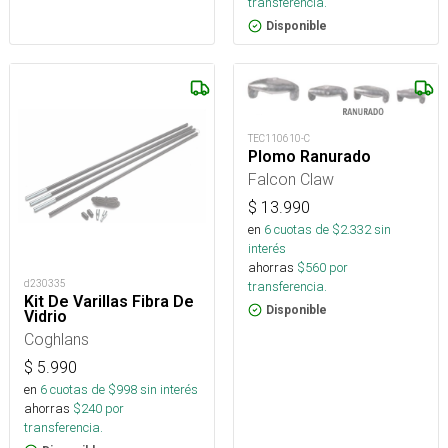
transferencia.
Disponible
TEC110610-C
Plomo Ranurado
Falcon Claw
$
13.990
en
6
cuotas de $
2.332
sin
interés
ahorras
$
560
por
d230335
transferencia.
Kit De Varillas Fibra De
Disponible
Vidrio
Coghlans
$
5.990
en
6
cuotas de $
998
sin interés
ahorras
$
240
por
transferencia.