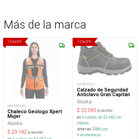
Más de la marca
15
%
OFF
15
%
OFF
OUT40950-C
Calzado de Seguridad
Anticlavo Gran Capitán
Alaska
NB2B260402
$
22.092
$
25.990
Chaleco Geologo Xpert
Mujer
en
6
cuotas de $
3.682
sin
Alaska
interés
ahorras
$
880
por
$
29.742
$
34.990
transferencia.
en
6
cuotas de $
4.957
sin