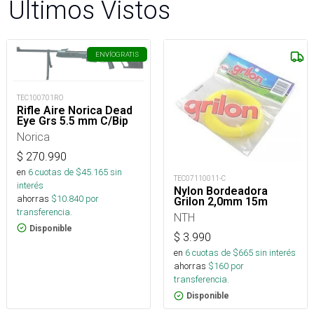
Últimos Vistos
ENVÍO
GRATIS
TEC100701RO
Rifle Aire Norica Dead
Eye Grs 5.5 mm C/Bip
Norica
$
270.990
en
6
cuotas de $
45.165
sin
TEC07110011-C
interés
Nylon Bordeadora
ahorras
$
10.840
por
Grilon 2,0mm 15m
transferencia.
NTH
Disponible
$
3.990
en
6
cuotas de $
665
sin interés
ahorras
$
160
por
transferencia.
Disponible