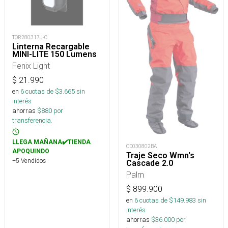
TOR280317J-C
Linterna Recargable
MINI-LITE 150 Lumens
Fenix Light
$
21.990
en
6
cuotas de $
3.665
sin
interés
ahorras
$
880
por
transferencia.
LLEGA MAÑANA✔️TIENDA
OD030802BA
APOQUINDO
Traje Seco Wmn's
+5 Vendidos
Cascade 2.0
Palm
$
899.900
en
6
cuotas de $
149.983
sin
interés
ahorras
$
36.000
por