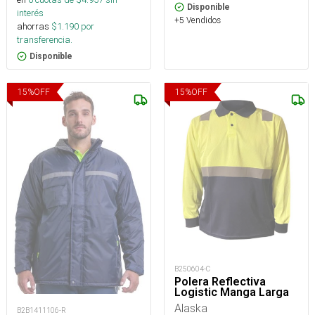
Disponible
interés
+5 Vendidos
ahorras
$
1.190
por
transferencia.
Disponible
15
%
OFF
15
%
OFF
B250604-C
Polera Reflectiva
Logistic Manga Larga
Alaska
B2B1411106-R