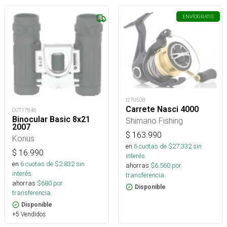
ENVÍO
GRATIS
t270508
Carrete Nasci 4000
OUT17846
Binocular Basic 8x21
Shimano Fishing
2007
$
163.990
Konus
en
6
cuotas de $
27.332
sin
$
16.990
interés
en
6
cuotas de $
2.832
sin
ahorras
$
6.560
por
interés
transferencia.
ahorras
$
680
por
Disponible
transferencia.
Disponible
+5 Vendidos