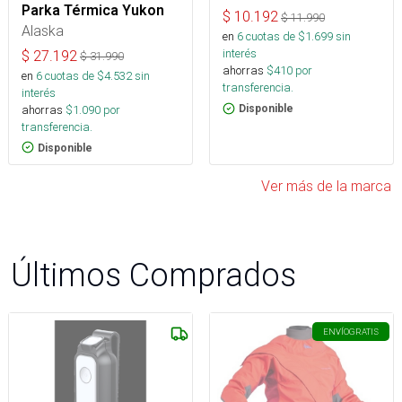
Parka Térmica Yukon
$
10.192
$
11.990
Alaska
en
6
cuotas de $
1.699
sin
interés
$
27.192
$
31.990
ahorras
$
410
por
en
6
cuotas de $
4.532
sin
transferencia.
interés
ahorras
$
1.090
por
Disponible
transferencia.
Disponible
Ver más de la marca
Últimos Comprados
ENVÍO
GRATIS