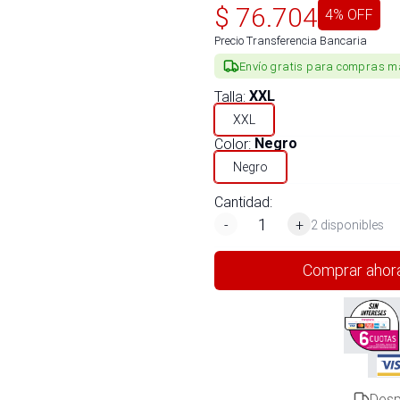
$
76.704
4
% OFF
Precio Transferencia Bancaria
Envío gratis para compras m
Talla
:
XXL
XXL
Color
:
Negro
Negro
Cantidad:
-
+
2 disponibles
Comprar ahor
Desp