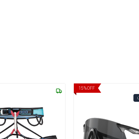
15
%
OFF