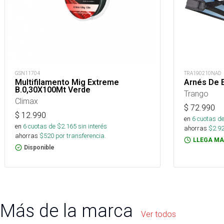
GSN11704
TRA190210NAD
Multifilamento Mig Extreme
Arnés De E
B.0,30X100Mt Verde
Trango
Climax
$
72.990
$
12.990
en
6
cuotas de
en
6
cuotas de $
2.165
sin interés
ahorras
$
2.9
ahorras
$
520
por transferencia.
LLEGA MA
Disponible
Más de la marca
Ver todos