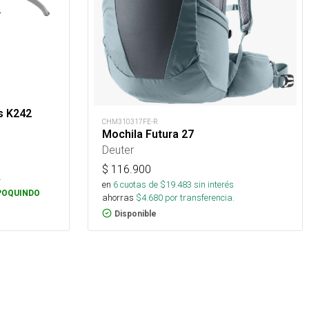
s K242
CHM310317FE-R
Mochila Futura 27
Deuter
$
116.900
.
en
6
cuotas de $
19.483
sin interés
POQUINDO
ahorras
$
4.680
por transferencia.
Disponible