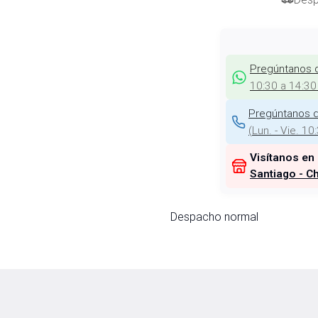
Pregúntanos 
10:30 a 14:30
Pregúntanos d
(
Lun. - Vie. 10
Visítanos en
Santiago - Ch
Despacho normal