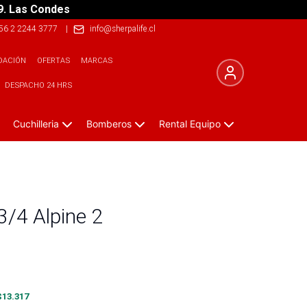
9. Las Condes
56 2 2244 3777
|
info@sherpalife.cl
DACIÓN
OFERTAS
MARCAS
DESPACHO 24 HRS
Cuchilleria
Bomberos
Rental Equipo
/4 Alpine 2
$
13.317