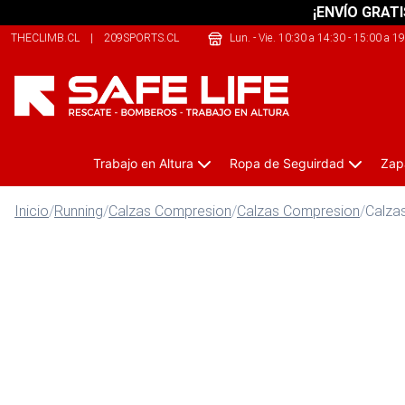
¡ENVÍO GRATI
THECLIMB.CL
|
209SPORTS.CL
|
JUSTBIKE.CL
Lun. - Vie. 10:30 a 14:30 - 15:00 a 1
Trabajo en Altura
Ropa de Seguirdad
Zap
Inicio
/
Running
/
Calzas Compresion
/
Calzas Compresion
/
Calza