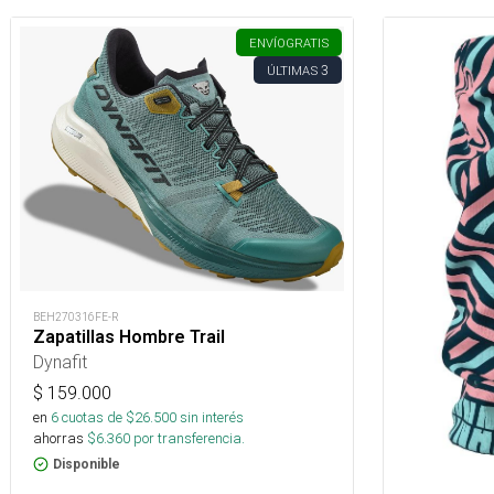
ENVÍO
GRATIS
3
ÚLTIMAS
BEH270316FE-R
Zapatillas Hombre Trail
Dynafit
$
159.000
en
6
cuotas de $
26.500
sin interés
ahorras
$
6.360
por transferencia.
Disponible