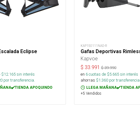
KAP150111NAD-R
scalada Eclipse
Gafas Deportivas Rimles
Kapvoe
$
33.991
$
39.990
 $
12.165
sin interés
en
6
cuotas de $
5.665
sin interés
20
por transferencia.
ahorras
$
1.360
por transferencia
ÑANA✔️TIENDA APOQUINDO
LLEGA MAÑANA✔️TIENDA A
+5 Vendidos