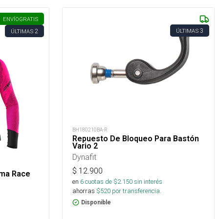
ENVÍO
GRATIS
3
2
ÚLTIMAS
ÚLTIMAS
BH180210BA-R
Repuesto De Bloqueo Para Bastón
Vario 2
Dynafit
$
12.900
ama Race
en
6
cuotas de $
2.150
sin interés
ahorras
$
520
por transferencia.
Disponible
s
.