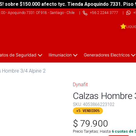
S! sobre $150.000 afecto tyc. Tienda Apoquindo 7331. Piso 
9:00
-
Apoquindo 7331 Of 918 - Santiago - Chile
|
+56 2 2244 3777
|
+
LIQUI
atos de Seguridad
Ilimuniacion
Generadores Electricos
s Hombre 3/4 Alpine 2
Dynafit
Calzas Hombre 3
SKU:
4053866223102
+5 VENDIDOS
$
79.900
Precio Tarjetas: Hasta
6
cuotas de 