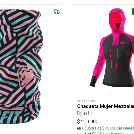
BH140203BA-R
Chaqueta Mujer Mezzal
Dynafit
$
219.000
en
6
cuotas de $
36.500
sin interé
ahorras
$
8.760
por transferencia