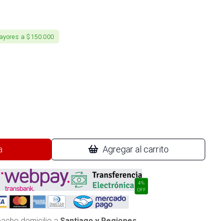
ayores a $150.000
a
Agregar al carrito
4%
OFF
acho domicilio a
Santiago y Regiones