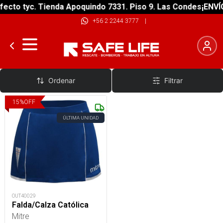
ecto tyc. Tienda Apoquindo 7331. Piso 9. Las Condes
¡ENVÍO
+56 2 2244 3777
|
Calzas
Ordenar
Filtrar
15
%
OFF
ÚLTIMA UNIDAD
OUT40029
Falda/Calza Católica
Mitre