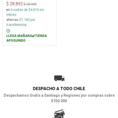
$
28.892
$
33.990
en
6
cuotas de $
4.815
sin
interés
ahorras
$
1.160
por
transferencia.
LLEGA MAÑANA✔️TIENDA
APOQUINDO
DESPACHO A TODO CHILE
Despachamos Gratis a Santiago y Regiones por compras sobre
$150.000