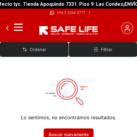
ecto tyc. Tienda Apoquindo 7331. Piso 9. Las Condes
¡ENVÍO
+56 2 2244 3777
|
Camisetas
Ordenar
Filtrar
Lo sentimos, no encontramos resultados.
Buscar nuevamente