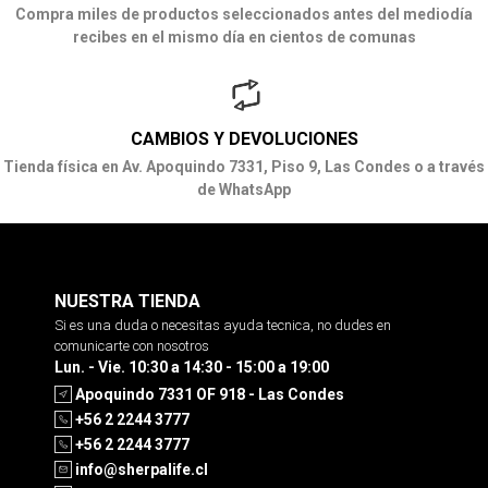
Compra miles de productos seleccionados antes del mediodía
recibes en el mismo día en cientos de comunas
CAMBIOS Y DEVOLUCIONES
Tienda física en Av. Apoquindo 7331, Piso 9, Las Condes o a través
de WhatsApp
NUESTRA TIENDA
Si es una duda o necesitas ayuda tecnica, no dudes en
comunicarte con nosotros
Lun. - Vie. 10:30 a 14:30 - 15:00 a 19:00
Apoquindo 7331 OF 918 - Las Condes
+56 2 2244 3777
+56 2 2244 3777
info@sherpalife.cl