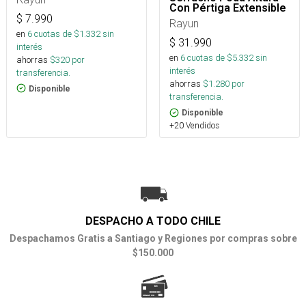
Con Pértiga Extensible
$
7.990
Rayun
en
6
cuotas de $
1.332
sin
$
31.990
interés
en
6
cuotas de $
5.332
sin
ahorras
$
320
por
interés
transferencia.
ahorras
$
1.280
por
Disponible
transferencia.
Disponible
+20 Vendidos
DESPACHO A TODO CHILE
Despachamos Gratis a Santiago y Regiones por compras sobre
$150.000