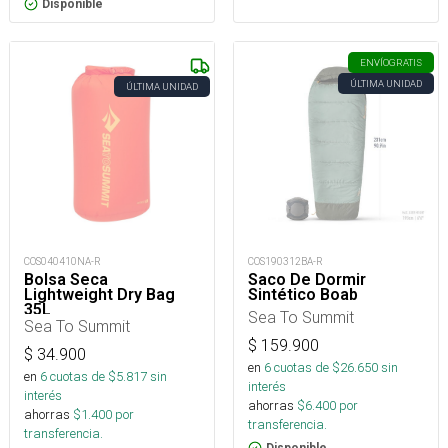
Disponible
ENVÍO
GRATIS
ÚLTIMA UNIDAD
ÚLTIMA UNIDAD
COS040410NA-R
COS190312BA-R
Bolsa Seca
Saco De Dormir
Lightweight Dry Bag
Sintético Boab
35L
Sea To Summit
Sea To Summit
$
159.900
$
34.900
en
6
cuotas de $
26.650
sin
en
6
cuotas de $
5.817
sin
interés
interés
ahorras
$
6.400
por
ahorras
$
1.400
por
transferencia.
transferencia.