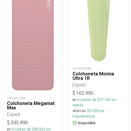
LM190504BA
Colchoneta Momia
Ultra 1R
Exped
$
162.990
LM190515BA
en
6
cuotas de $
27.165
sin
Colchoneta Megamat
interés
Max
ahorras
$
6.520
por
Exped
transferencia.
$
535.990
Disponible
en
6
cuotas de $
89.332
sin