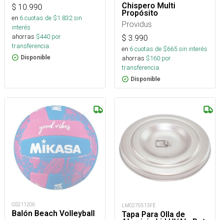
Chispero Multi
$
10.990
Propósito
en
6
cuotas de $
1.832
sin
Providus
interés
ahorras
$
440
por
$
3.990
transferencia.
en
6
cuotas de $
665
sin interés
Disponible
ahorras
$
160
por
transferencia.
Disponible
GS211206
LMO270513FE
Balón Beach Volleyball
Tapa Para Olla de