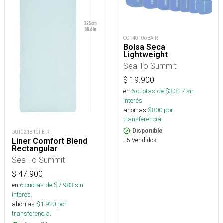
OC140106BA-R
Bolsa Seca
Lightweight
Sea To Summit
$
19.900
en
6
cuotas de $
3.317
sin
interés
ahorras
$
800
por
transferencia.
Disponible
OUT021810FE-R
Liner Comfort Blend
+5 Vendidos
Rectangular
Sea To Summit
$
47.900
en
6
cuotas de $
7.983
sin
interés
ahorras
$
1.920
por
transferencia.