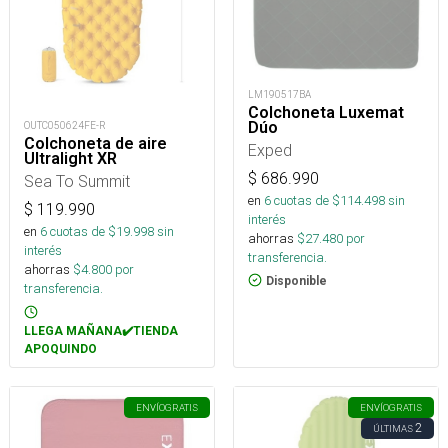
LM190517BA
Colchoneta Luxemat
Dúo
OUTC050624FE-R
Colchoneta de aire
Exped
Ultralight XR
$
686.990
Sea To Summit
en
6
cuotas de $
114.498
sin
$
119.990
interés
en
6
cuotas de $
19.998
sin
ahorras
$
27.480
por
interés
transferencia.
ahorras
$
4.800
por
Disponible
transferencia.
LLEGA MAÑANA✔️TIENDA
APOQUINDO
ENVÍO
GRATIS
ENVÍO
GRATIS
2
ÚLTIMAS