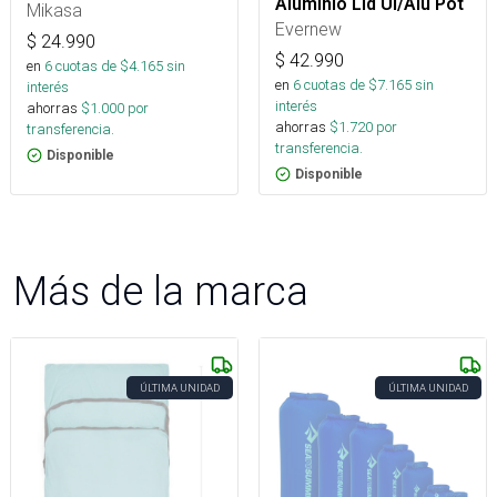
Aluminio Lid Ul/Alu Pot
Mikasa
Evernew
$
24.990
$
42.990
en
6
cuotas de $
4.165
sin
en
6
cuotas de $
7.165
sin
interés
interés
ahorras
$
1.000
por
ahorras
$
1.720
por
transferencia.
transferencia.
Disponible
Disponible
Más de la marca
ÚLTIMA UNIDAD
ÚLTIMA UNIDAD