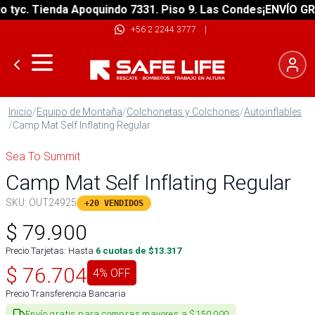
yc. Tienda Apoquindo 7331. Piso 9. Las Condes
¡ENVÍO GRATI
+56 2 2244 3777
|
Inicio
/
Equipo de Montaña
/
Colchonetas y Colchones
/
Autoinflables
/
Camp Mat Self Inflating Regular
Sea To Summit
Camp Mat Self Inflating Regular
SKU:
OUT24925
+20 VENDIDOS
$
79.900
Precio Tarjetas: Hasta
6
cuotas de $
13.317
$
76.704
4
% OFF
Precio Transferencia Bancaria
Envío gratis para compras mayores a $150.000