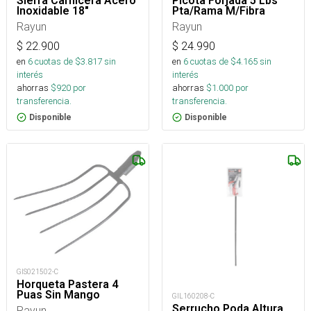
Sierra Carnicera Acero
Picota Forjada 5 Lbs
Inoxidable 18"
Pta/Rama M/Fibra
Rayun
Rayun
$
22.900
$
24.990
en
6
cuotas de $
3.817
sin
en
6
cuotas de $
4.165
sin
interés
interés
ahorras
$
920
por
ahorras
$
1.000
por
transferencia.
transferencia.
Disponible
Disponible
GIS021502-C
Horqueta Pastera 4
Puas Sin Mango
GIL160208-C
Serrucho Poda Altura
Rayun