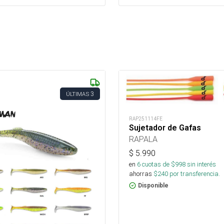
3
ÚLTIMAS
RAP251114FE
Sujetador de Gafas
RAPALA
$
5.990
en
6
cuotas de $
998
sin interés
ahorras
$
240
por transferencia.
Disponible