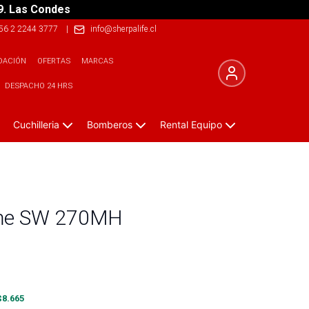
9. Las Condes
56 2 2244 3777
|
info@sherpalife.cl
DACIÓN
OFERTAS
MARCAS
DESPACHO 24 HRS
Cuchilleria
Bomberos
Rental Equipo
eme SW 270MH
$
8.665