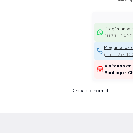
Pregúntanos 
10:30 a 14:30
Pregúntanos d
(
Lun. - Vie. 10
Visítanos en
Santiago - Ch
Despacho normal