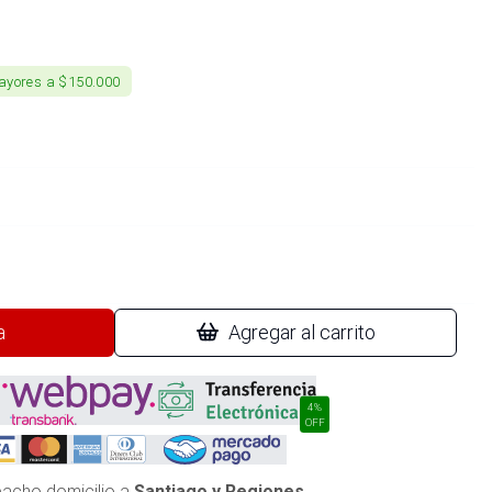
ayores a $150.000
a
Agregar al carrito
4%
OFF
acho domicilio a
Santiago y Regiones