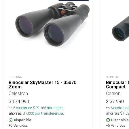
OUT31349
OUT31501
Binocular SkyMaster 15 - 35x70
Binocular 
Zoom
Compact
Celestron
Carson
$
174.990
$
37.990
en
6
cuotas de $
29.165
sin interés
en
6
cuotas de
ahorras
$
7.000
por transferencia.
ahorras
$
1.5
Disponible
Disponible
+5 Vendidos
+5 Vendidos