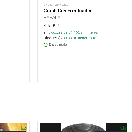
RAP041201NAD-R
Crush City Freeloader
RAPALA
$
6.990
en
6
cuotas de $
1.165
sin interés
ahorras
$
280
por transferencia.
Disponible