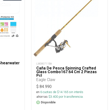
 Shearwater
LM080711BA
Caña De Pesca Spinning Crafted
Glass Combo167.64 Cm 2 Piezas
Pcl
Eagle Claw
$
84.990
en
6
cuotas de $
14.165
sin interés
ahorras
$
3.400
por transferencia.
Disponible