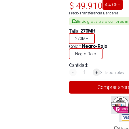
$
49.910
4
% OFF
Precio Transferencia Bancaria
Envío gratis para compras m
Talla
:
270MH
270MH
Color
:
Negro-Rojo
Negro-Rojo
Cantidad:
-
+
3 disponibles
Comprar ahor
Desp