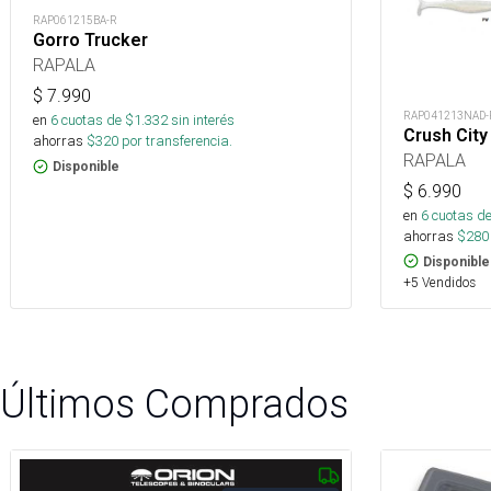
RAP061215BA-R
Gorro Trucker
RAPALA
$
7.990
RAP041213NAD-
en
6
cuotas de $
1.332
sin interés
Crush Cit
ahorras
$
320
por transferencia.
RAPALA
Disponible
$
6.990
en
6
cuotas de
ahorras
$
280
Disponible
+5 Vendidos
Últimos Comprados