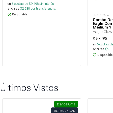
en
6
cuotas de $
9.498
sin interés
ahorras
$
2.280
por transferencia.
Disponible
LM080706BA
Combo De 
Eagle Con
Medium Y 
Eagle Claw
$
58.990
en
6
cuotas de
ahorras
$
2.3
Disponible
Últimos Vistos
ENVÍO
GRATIS
ÚLTIMA UNIDAD