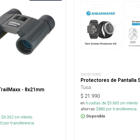
TUS191103FE
Protectores de Pantalla
Tusa
TrailMaxx - 8x21mm
$
21.990
en
6
cuotas de $
3.665
sin interés
ahorras
$
880
por transferencia.
Disponible
 $
6.332
sin interés
20
por transferencia.