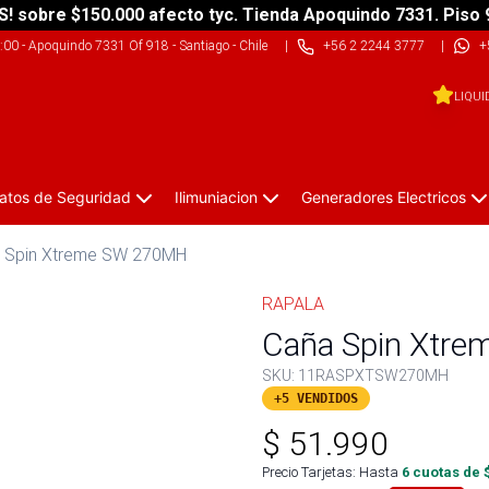
S! sobre $150.000 afecto tyc. Tienda Apoquindo 7331. Piso 
9:00
-
Apoquindo 7331 Of 918 - Santiago - Chile
|
+56 2 2244 3777
|
+
LIQUI
atos de Seguridad
Ilimuniacion
Generadores Electricos
 Spin Xtreme SW 270MH
RAPALA
Caña Spin Xtr
SKU:
11RASPXTSW270MH
+5 VENDIDOS
$
51.990
Precio Tarjetas: Hasta
6
cuotas de 