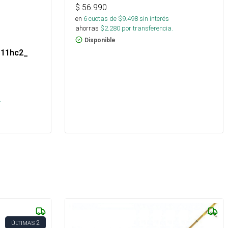
$
56.990
en
6
cuotas de $
9.498
sin interés
ahorras
$
2.280
por transferencia.
Disponible
s11hc2_
.
2
ÚLTIMAS