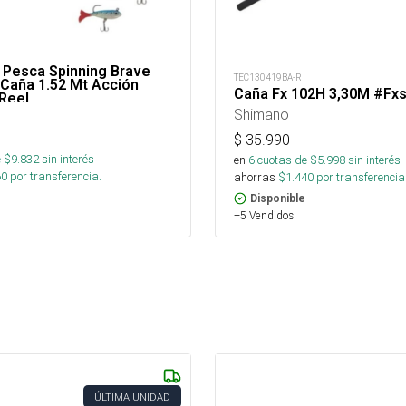
Pesca Spinning Brave
TEC130419BA-R
 Caña 1.52 Mt Acción
Caña Fx 102H 3,30M #Fx
Reel
Shimano
$
35.990
 $
9.832
sin interés
en
6
cuotas de $
5.998
sin interés
60
por transferencia.
ahorras
$
1.440
por transferencia
Disponible
+5 Vendidos
ÚLTIMA UNIDAD